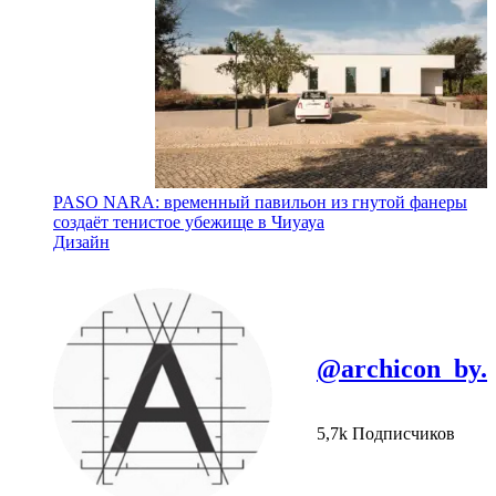
PASO NARA: временный павильон из гнутой фанеры
создаёт тенистое убежище в Чиуауа
Дизайн
@archicon_by.
5,7k Подписчиков