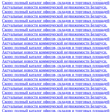
Скоро: полный каталог офисов, складов и торговых площадей
Актуальные новости коммерческой недвижимости Беларуси.
Скоро: полный каталог офисов, складов и торговых площадей
Актуальные новости коммерческой недвижимости Беларуси.
Скоро: полный каталог офисов, складов и торговых площадей
Актуальные новости коммерческой недвижимости Беларуси.
Скоро: полный каталог офисов, складов и торговых площадей
Актуальные новости коммерческой недвижимости Беларуси.
Скоро: полный каталог офисов, складов и торговых площадей
Актуальные новости коммерческой недвижимости Беларуси.
Скоро: полный каталог офисов, складов и торговых площадей
Актуальные новости коммерческой недвижимости Беларуси.
Скоро: полный каталог офисов, складов и торговых площадей
Актуальные новости коммерческой недвижимости Беларуси.
Скоро: полный каталог офисов, складов и торговых площадей
Актуальные новости коммерческой недвижимости Беларуси.
Скоро: полный каталог офисов, складов и торговых площадей
Актуальные новости коммерческой недвижимости Беларуси.
Скоро: полный каталог офисов, складов и торговых площадей
Актуальные новости коммерческой недвижимости Беларуси.
Скоро: полный каталог офисов, складов и торговых площадей
Актуальные новости коммерческой недвижимости Беларуси.
Скоро: полный каталог офисов, складов и торговых площадей
Актуальные новости коммерческой недвижимости Беларуси.
Скоро: полный каталог офисов, складов и торговых площадей