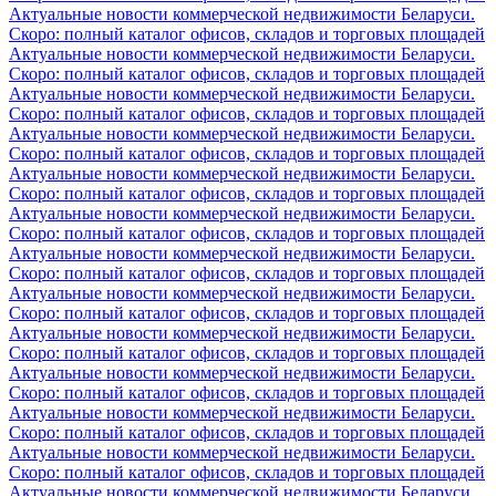
Актуальные новости коммерческой недвижимости Беларуси.
Скоро: полный каталог офисов, складов и торговых площадей
Актуальные новости коммерческой недвижимости Беларуси.
Скоро: полный каталог офисов, складов и торговых площадей
Актуальные новости коммерческой недвижимости Беларуси.
Скоро: полный каталог офисов, складов и торговых площадей
Актуальные новости коммерческой недвижимости Беларуси.
Скоро: полный каталог офисов, складов и торговых площадей
Актуальные новости коммерческой недвижимости Беларуси.
Скоро: полный каталог офисов, складов и торговых площадей
Актуальные новости коммерческой недвижимости Беларуси.
Скоро: полный каталог офисов, складов и торговых площадей
Актуальные новости коммерческой недвижимости Беларуси.
Скоро: полный каталог офисов, складов и торговых площадей
Актуальные новости коммерческой недвижимости Беларуси.
Скоро: полный каталог офисов, складов и торговых площадей
Актуальные новости коммерческой недвижимости Беларуси.
Скоро: полный каталог офисов, складов и торговых площадей
Актуальные новости коммерческой недвижимости Беларуси.
Скоро: полный каталог офисов, складов и торговых площадей
Актуальные новости коммерческой недвижимости Беларуси.
Скоро: полный каталог офисов, складов и торговых площадей
Актуальные новости коммерческой недвижимости Беларуси.
Скоро: полный каталог офисов, складов и торговых площадей
Актуальные новости коммерческой недвижимости Беларуси.