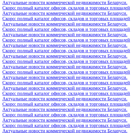
Актуальные новости коммерческой недвижимости Беларуси.
Скоро: полный каталог офисов, складов и торговых площадей
Актуальные новости коммерческой недвижимости Беларуси.
Скоро: полный каталог офисов, складов и торговых площадей
Актуальные новости коммерческой недвижимости Беларуси.
Скоро: полный каталог офисов, складов и торговых площадей
Актуальные новости коммерческой недвижимости Беларуси.
Скоро: полный каталог офисов, складов и торговых площадей
Актуальные новости коммерческой недвижимости Беларуси.
Скоро: полный каталог офисов, складов и торговых площадей
Актуальные новости коммерческой недвижимости Беларуси.
Скоро: полный каталог офисов, складов и торговых площадей
Актуальные новости коммерческой недвижимости Беларуси.
Скоро: полный каталог офисов, складов и торговых площадей
Актуальные новости коммерческой недвижимости Беларуси.
Скоро: полный каталог офисов, складов и торговых площадей
Актуальные новости коммерческой недвижимости Беларуси.
Скоро: полный каталог офисов, складов и торговых площадей
Актуальные новости коммерческой недвижимости Беларуси.
Скоро: полный каталог офисов, складов и торговых площадей
Актуальные новости коммерческой недвижимости Беларуси.
Скоро: полный каталог офисов, складов и торговых площадей
Актуальные новости коммерческой недвижимости Беларуси.
Скоро: полный каталог офисов, складов и торговых площадей
Актуальные новости коммерческой недвижимости Беларуси.