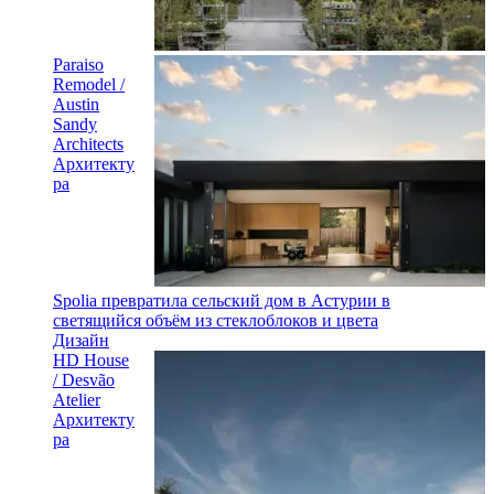
Paraiso
Remodel /
Austin
Sandy
Architects
Архитекту
ра
Spolia превратила сельский дом в Астурии в
светящийся объём из стеклоблоков и цвета
Дизайн
HD House
/ Desvão
Atelier
Архитекту
ра