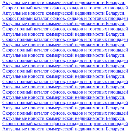
Актуальные новости коммерческой недвижимости Беларуси.
Скоро: полный каталог офисов, складов и торговых площадей
Актуальные новости коммерческой недвижимости Беларуси.
Скоро: полный каталог офисов, складов и торговых площадей
Актуальные новости коммерческой недвижимости Беларуси.
Скоро: полный каталог офисов, складов и торговых площадей
Актуальные новости коммерческой недвижимости Беларуси.
Скоро: полный каталог офисов, складов и торговых площадей
Актуальные новости коммерческой недвижимости Беларуси.
Скоро: полный каталог офисов, складов и торговых площадей
Актуальные новости коммерческой недвижимости Беларуси.
Скоро: полный каталог офисов, складов и торговых площадей
Актуальные новости коммерческой недвижимости Беларуси.
Скоро: полный каталог офисов, складов и торговых площадей
Актуальные новости коммерческой недвижимости Беларуси.
Скоро: полный каталог офисов, складов и торговых площадей
Актуальные новости коммерческой недвижимости Беларуси.
Скоро: полный каталог офисов, складов и торговых площадей
Актуальные новости коммерческой недвижимости Беларуси.
Скоро: полный каталог офисов, складов и торговых площадей
Актуальные новости коммерческой недвижимости Беларуси.
Скоро: полный каталог офисов, складов и торговых площадей
Актуальные новости коммерческой недвижимости Беларуси.
Скоро: полный каталог офисов, складов и торговых площадей
Актуальные новости коммерческой недвижимости Беларуси.