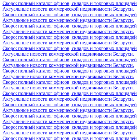
Скоро: полный каталог офисов, складов и торговых площадей
Актуальные новости коммерческой недвижимости Беларуси.
Скоро: полный каталог офисов, складов и торговых площадей
Актуальные новости коммерческой недвижимости Беларуси.
Скоро: полный каталог офисов, складов и торговых площадей
Актуальные новости коммерческой недвижимости Беларуси.
Скоро: полный каталог офисов, складов и торговых площадей
Актуальные новости коммерческой недвижимости Беларуси.
Скоро: полный каталог офисов, складов и торговых площадей
Актуальные новости коммерческой недвижимости Беларуси.
Скоро: полный каталог офисов, складов и торговых площадей
Актуальные новости коммерческой недвижимости Беларуси.
Скоро: полный каталог офисов, складов и торговых площадей
Актуальные новости коммерческой недвижимости Беларуси.
Скоро: полный каталог офисов, складов и торговых площадей
Актуальные новости коммерческой недвижимости Беларуси.
Скоро: полный каталог офисов, складов и торговых площадей
Актуальные новости коммерческой недвижимости Беларуси.
Скоро: полный каталог офисов, складов и торговых площадей
Актуальные новости коммерческой недвижимости Беларуси.
Скоро: полный каталог офисов, складов и торговых площадей
Актуальные новости коммерческой недвижимости Беларуси.
Скоро: полный каталог офисов, складов и торговых площадей
Актуальные новости коммерческой недвижимости Беларуси.
Скоро: полный каталог офисов, складов и торговых площадей