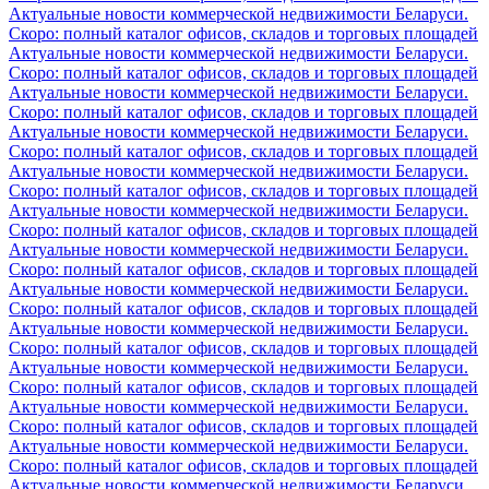
Актуальные новости коммерческой недвижимости Беларуси.
Скоро: полный каталог офисов, складов и торговых площадей
Актуальные новости коммерческой недвижимости Беларуси.
Скоро: полный каталог офисов, складов и торговых площадей
Актуальные новости коммерческой недвижимости Беларуси.
Скоро: полный каталог офисов, складов и торговых площадей
Актуальные новости коммерческой недвижимости Беларуси.
Скоро: полный каталог офисов, складов и торговых площадей
Актуальные новости коммерческой недвижимости Беларуси.
Скоро: полный каталог офисов, складов и торговых площадей
Актуальные новости коммерческой недвижимости Беларуси.
Скоро: полный каталог офисов, складов и торговых площадей
Актуальные новости коммерческой недвижимости Беларуси.
Скоро: полный каталог офисов, складов и торговых площадей
Актуальные новости коммерческой недвижимости Беларуси.
Скоро: полный каталог офисов, складов и торговых площадей
Актуальные новости коммерческой недвижимости Беларуси.
Скоро: полный каталог офисов, складов и торговых площадей
Актуальные новости коммерческой недвижимости Беларуси.
Скоро: полный каталог офисов, складов и торговых площадей
Актуальные новости коммерческой недвижимости Беларуси.
Скоро: полный каталог офисов, складов и торговых площадей
Актуальные новости коммерческой недвижимости Беларуси.
Скоро: полный каталог офисов, складов и торговых площадей
Актуальные новости коммерческой недвижимости Беларуси.