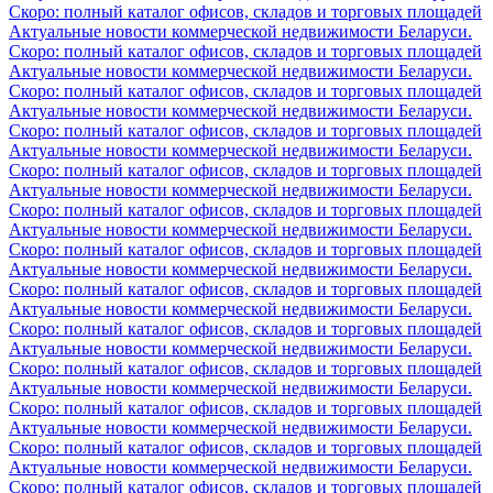
Скоро: полный каталог офисов, складов и торговых площадей
Актуальные новости коммерческой недвижимости Беларуси.
Скоро: полный каталог офисов, складов и торговых площадей
Актуальные новости коммерческой недвижимости Беларуси.
Скоро: полный каталог офисов, складов и торговых площадей
Актуальные новости коммерческой недвижимости Беларуси.
Скоро: полный каталог офисов, складов и торговых площадей
Актуальные новости коммерческой недвижимости Беларуси.
Скоро: полный каталог офисов, складов и торговых площадей
Актуальные новости коммерческой недвижимости Беларуси.
Скоро: полный каталог офисов, складов и торговых площадей
Актуальные новости коммерческой недвижимости Беларуси.
Скоро: полный каталог офисов, складов и торговых площадей
Актуальные новости коммерческой недвижимости Беларуси.
Скоро: полный каталог офисов, складов и торговых площадей
Актуальные новости коммерческой недвижимости Беларуси.
Скоро: полный каталог офисов, складов и торговых площадей
Актуальные новости коммерческой недвижимости Беларуси.
Скоро: полный каталог офисов, складов и торговых площадей
Актуальные новости коммерческой недвижимости Беларуси.
Скоро: полный каталог офисов, складов и торговых площадей
Актуальные новости коммерческой недвижимости Беларуси.
Скоро: полный каталог офисов, складов и торговых площадей
Актуальные новости коммерческой недвижимости Беларуси.
Скоро: полный каталог офисов, складов и торговых площадей