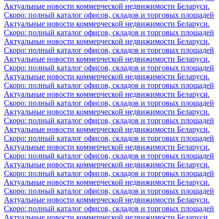
Актуальные новости коммерческой недвижимости Беларуси.
Скоро: полный каталог офисов, складов и торговых площадей
Актуальные новости коммерческой недвижимости Беларуси.
Скоро: полный каталог офисов, складов и торговых площадей
Актуальные новости коммерческой недвижимости Беларуси.
Скоро: полный каталог офисов, складов и торговых площадей
Актуальные новости коммерческой недвижимости Беларуси.
Скоро: полный каталог офисов, складов и торговых площадей
Актуальные новости коммерческой недвижимости Беларуси.
Скоро: полный каталог офисов, складов и торговых площадей
Актуальные новости коммерческой недвижимости Беларуси.
Скоро: полный каталог офисов, складов и торговых площадей
Актуальные новости коммерческой недвижимости Беларуси.
Скоро: полный каталог офисов, складов и торговых площадей
Актуальные новости коммерческой недвижимости Беларуси.
Скоро: полный каталог офисов, складов и торговых площадей
Актуальные новости коммерческой недвижимости Беларуси.
Скоро: полный каталог офисов, складов и торговых площадей
Актуальные новости коммерческой недвижимости Беларуси.
Скоро: полный каталог офисов, складов и торговых площадей
Актуальные новости коммерческой недвижимости Беларуси.
Скоро: полный каталог офисов, складов и торговых площадей
Актуальные новости коммерческой недвижимости Беларуси.
Скоро: полный каталог офисов, складов и торговых площадей
Актуальные новости коммерческой недвижимости Беларуси.