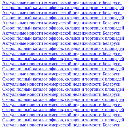
Актуальные новости коммерческой недвижимости Беларуси.
Скоро: полный каталог офисов, складов и торговых площадей
Актуальные новости коммерческой недвижимости Беларуси.
Скоро: полный каталог офисов, складов и торговых площадей
Актуальные новости коммерческой недвижимости Беларуси.
Скоро: полный каталог офисов, складов и торговых площадей
Актуальные новости коммерческой недвижимости Беларуси.
Скоро: полный каталог офисов, складов и торговых площадей
Актуальные новости коммерческой недвижимости Беларуси.
Скоро: полный каталог офисов, складов и торговых площадей
Актуальные новости коммерческой недвижимости Беларуси.
Скоро: полный каталог офисов, складов и торговых площадей
Актуальные новости коммерческой недвижимости Беларуси.
Скоро: полный каталог офисов, складов и торговых площадей
Актуальные новости коммерческой недвижимости Беларуси.
Скоро: полный каталог офисов, складов и торговых площадей
Актуальные новости коммерческой недвижимости Беларуси.
Скоро: полный каталог офисов, складов и торговых площадей
Актуальные новости коммерческой недвижимости Беларуси.
Скоро: полный каталог офисов, складов и торговых площадей
Актуальные новости коммерческой недвижимости Беларуси.
Скоро: полный каталог офисов, складов и торговых площадей
Актуальные новости коммерческой недвижимости Беларуси.
Скоро: полный каталог офисов, складов и торговых площадей
Актуальные новости коммерческой недвижимости Беларуси.