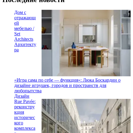
Дом с
отражающ
ей
мебелью /
Set
Architects
Архитекту
ра
«Игра сама по себе — функция»: Люка Боскардин о
дизайне игрушек, городов и пространств для
любопытства
Дизайн
Rue Pavée:
реконстру
кция
историчес
кого
комплекса