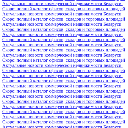
Актуальные новости коммерческой недвижимости Беларуси.
Скоро: полный каталог офисов, складов и торговых площадей
Актуальные новости коммерческой недвижимости Беларуси.
Скоро: полный каталог офисов, складов и торговых площадей
Актуальные новости коммерческой недвижимости Беларуси.
Скоро: полный каталог офисов, складов и торговых площадей
Актуальные новости коммерческой недвижимости Беларуси.
Скоро: полный каталог офисов, складов и торговых площадей
Актуальные новости коммерческой недвижимости Беларуси.
Скоро: полный каталог офисов, складов и торговых площадей
Актуальные новости коммерческой недвижимости Беларуси.
Скоро: полный каталог офисов, складов и торговых площадей
Актуальные новости коммерческой недвижимости Беларуси.
Скоро: полный каталог офисов, складов и торговых площадей
Актуальные новости коммерческой недвижимости Беларуси.
Скоро: полный каталог офисов, складов и торговых площадей
Актуальные новости коммерческой недвижимости Беларуси.
Скоро: полный каталог офисов, складов и торговых площадей
Актуальные новости коммерческой недвижимости Беларуси.
Скоро: полный каталог офисов, складов и торговых площадей
Актуальные новости коммерческой недвижимости Беларуси.
Скоро: полный каталог офисов, складов и торговых площадей
Актуальные новости коммерческой недвижимости Беларуси.
Скоро: полный каталог офисов, складов и торговых площадей
Актуальные новости коммерческой недвижимости Беларуси.