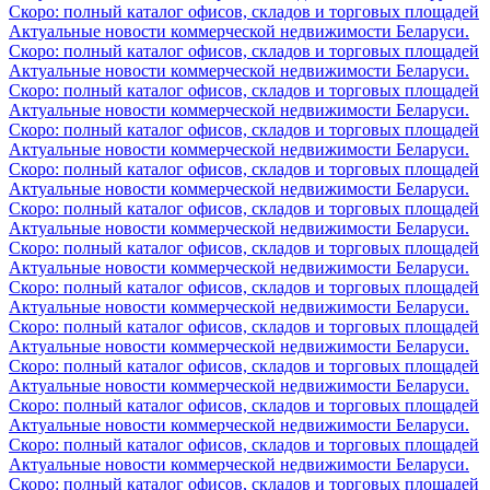
Скоро: полный каталог офисов, складов и торговых площадей
Актуальные новости коммерческой недвижимости Беларуси.
Скоро: полный каталог офисов, складов и торговых площадей
Актуальные новости коммерческой недвижимости Беларуси.
Скоро: полный каталог офисов, складов и торговых площадей
Актуальные новости коммерческой недвижимости Беларуси.
Скоро: полный каталог офисов, складов и торговых площадей
Актуальные новости коммерческой недвижимости Беларуси.
Скоро: полный каталог офисов, складов и торговых площадей
Актуальные новости коммерческой недвижимости Беларуси.
Скоро: полный каталог офисов, складов и торговых площадей
Актуальные новости коммерческой недвижимости Беларуси.
Скоро: полный каталог офисов, складов и торговых площадей
Актуальные новости коммерческой недвижимости Беларуси.
Скоро: полный каталог офисов, складов и торговых площадей
Актуальные новости коммерческой недвижимости Беларуси.
Скоро: полный каталог офисов, складов и торговых площадей
Актуальные новости коммерческой недвижимости Беларуси.
Скоро: полный каталог офисов, складов и торговых площадей
Актуальные новости коммерческой недвижимости Беларуси.
Скоро: полный каталог офисов, складов и торговых площадей
Актуальные новости коммерческой недвижимости Беларуси.
Скоро: полный каталог офисов, складов и торговых площадей
Актуальные новости коммерческой недвижимости Беларуси.
Скоро: полный каталог офисов, складов и торговых площадей