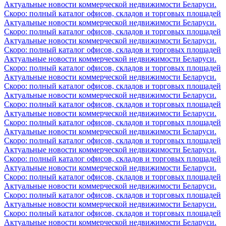
Актуальные новости коммерческой недвижимости Беларуси.
Скоро: полный каталог офисов, складов и торговых площадей
Актуальные новости коммерческой недвижимости Беларуси.
Скоро: полный каталог офисов, складов и торговых площадей
Актуальные новости коммерческой недвижимости Беларуси.
Скоро: полный каталог офисов, складов и торговых площадей
Актуальные новости коммерческой недвижимости Беларуси.
Скоро: полный каталог офисов, складов и торговых площадей
Актуальные новости коммерческой недвижимости Беларуси.
Скоро: полный каталог офисов, складов и торговых площадей
Актуальные новости коммерческой недвижимости Беларуси.
Скоро: полный каталог офисов, складов и торговых площадей
Актуальные новости коммерческой недвижимости Беларуси.
Скоро: полный каталог офисов, складов и торговых площадей
Актуальные новости коммерческой недвижимости Беларуси.
Скоро: полный каталог офисов, складов и торговых площадей
Актуальные новости коммерческой недвижимости Беларуси.
Скоро: полный каталог офисов, складов и торговых площадей
Актуальные новости коммерческой недвижимости Беларуси.
Скоро: полный каталог офисов, складов и торговых площадей
Актуальные новости коммерческой недвижимости Беларуси.
Скоро: полный каталог офисов, складов и торговых площадей
Актуальные новости коммерческой недвижимости Беларуси.
Скоро: полный каталог офисов, складов и торговых площадей
Актуальные новости коммерческой недвижимости Беларуси.