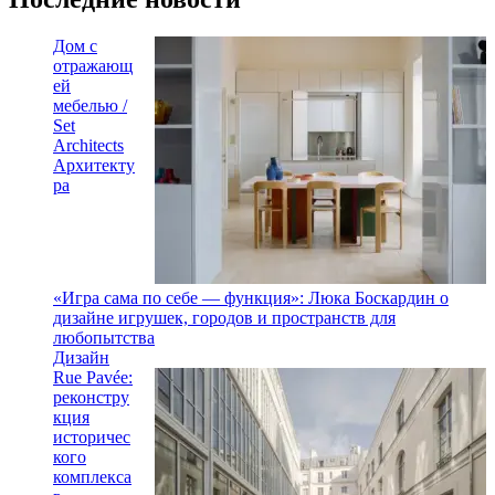
Дом с
отражающ
ей
мебелью /
Set
Architects
Архитекту
ра
«Игра сама по себе — функция»: Люка Боскардин о
дизайне игрушек, городов и пространств для
любопытства
Дизайн
Rue Pavée:
реконстру
кция
историчес
кого
комплекса