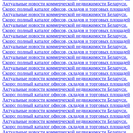
Актуальные новости коммерческой недвижимости Беларуси.
Скоро: полный каталог офисов, складов и торговых площадей
Актуальные новости коммерческой недвижимости Беларуси.
Скоро: полный каталог офисов, складов и торговых площадей
Актуальные новости коммерческой недвижимости Беларуси.
Скоро: полный каталог офисов, складов и торговых площадей
Актуальные новости коммерческой недвижимости Беларуси.
Скоро: полный каталог офисов, складов и торговых площадей
Актуальные новости коммерческой недвижимости Беларуси.
Скоро: полный каталог офисов, складов и торговых площадей
Актуальные новости коммерческой недвижимости Беларуси.
Скоро: полный каталог офисов, складов и торговых площадей
Актуальные новости коммерческой недвижимости Беларуси.
Скоро: полный каталог офисов, складов и торговых площадей
Актуальные новости коммерческой недвижимости Беларуси.
Скоро: полный каталог офисов, складов и торговых площадей
Актуальные новости коммерческой недвижимости Беларуси.
Скоро: полный каталог офисов, складов и торговых площадей
Актуальные новости коммерческой недвижимости Беларуси.
Скоро: полный каталог офисов, складов и торговых площадей
Актуальные новости коммерческой недвижимости Беларуси.
Скоро: полный каталог офисов, складов и торговых площадей
Актуальные новости коммерческой недвижимости Беларуси.
Скоро: полный каталог офисов, складов и торговых площадей
Актуальные новости коммерческой недвижимости Беларуси.