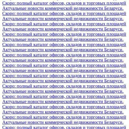
Скоро: полный каталог офисов, складов и торговых площадей
Актуальные новости коммерческой недвижимости Беларуси.
Скоро: полный каталог офисов, складов и торговых площадей
Актуальные новости коммерческой недвижимости Беларуси.
Скоро: полный каталог офисов, складов и торговых площадей
Актуальные новости коммерческой недвижимости Беларуси.
Скоро: полный каталог офисов, складов и торговых площадей
Актуальные новости коммерческой недвижимости Беларуси.
Скоро: полный каталог офисов, складов и торговых площадей
Актуальные новости коммерческой недвижимости Беларуси.
Скоро: полный каталог офисов, складов и торговых площадей
Актуальные новости коммерческой недвижимости Беларуси.
Скоро: полный каталог офисов, складов и торговых площадей
Актуальные новости коммерческой недвижимости Беларуси.
Скоро: полный каталог офисов, складов и торговых площадей
Актуальные новости коммерческой недвижимости Беларуси.
Скоро: полный каталог офисов, складов и торговых площадей
Актуальные новости коммерческой недвижимости Беларуси.
Скоро: полный каталог офисов, складов и торговых площадей
Актуальные новости коммерческой недвижимости Беларуси.
Скоро: полный каталог офисов, складов и торговых площадей
Актуальные новости коммерческой недвижимости Беларуси.
Скоро: полный каталог офисов, складов и торговых площадей
Актуальные новости коммерческой недвижимости Беларуси.
Скоро: полный каталог офисов, складов и торговых площадей