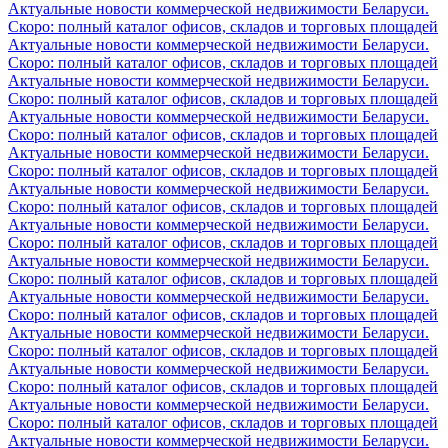
Актуальные новости коммерческой недвижимости Беларуси.
Скоро: полный каталог офисов, складов и торговых площадей
Актуальные новости коммерческой недвижимости Беларуси.
Скоро: полный каталог офисов, складов и торговых площадей
Актуальные новости коммерческой недвижимости Беларуси.
Скоро: полный каталог офисов, складов и торговых площадей
Актуальные новости коммерческой недвижимости Беларуси.
Скоро: полный каталог офисов, складов и торговых площадей
Актуальные новости коммерческой недвижимости Беларуси.
Скоро: полный каталог офисов, складов и торговых площадей
Актуальные новости коммерческой недвижимости Беларуси.
Скоро: полный каталог офисов, складов и торговых площадей
Актуальные новости коммерческой недвижимости Беларуси.
Скоро: полный каталог офисов, складов и торговых площадей
Актуальные новости коммерческой недвижимости Беларуси.
Скоро: полный каталог офисов, складов и торговых площадей
Актуальные новости коммерческой недвижимости Беларуси.
Скоро: полный каталог офисов, складов и торговых площадей
Актуальные новости коммерческой недвижимости Беларуси.
Скоро: полный каталог офисов, складов и торговых площадей
Актуальные новости коммерческой недвижимости Беларуси.
Скоро: полный каталог офисов, складов и торговых площадей
Актуальные новости коммерческой недвижимости Беларуси.
Скоро: полный каталог офисов, складов и торговых площадей
Актуальные новости коммерческой недвижимости Беларуси.