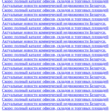
Скоро: полный каталог офисов, складов и торговых площадей
Актуальные новости коммерческой недвижимости Беларуси.
Скоро: полный каталог офисов, складов и торговых площадей
Актуальные новости коммерческой недвижимости Беларуси.
Скоро: полный каталог офисов, складов и торговых площадей
Актуальные новости коммерческой недвижимости Беларуси.
Скоро: полный каталог офисов, складов и торговых площадей
Актуальные новости коммерческой недвижимости Беларуси.
Скоро: полный каталог офисов, складов и торговых площадей
Актуальные новости коммерческой недвижимости Беларуси.
Скоро: полный каталог офисов, складов и торговых площадей
Актуальные новости коммерческой недвижимости Беларуси.
Скоро: полный каталог офисов, складов и торговых площадей
Актуальные новости коммерческой недвижимости Беларуси.
Скоро: полный каталог офисов, складов и торговых площадей
Актуальные новости коммерческой недвижимости Беларуси.
Скоро: полный каталог офисов, складов и торговых площадей
Актуальные новости коммерческой недвижимости Беларуси.
Скоро: полный каталог офисов, складов и торговых площадей
Актуальные новости коммерческой недвижимости Беларуси.
Скоро: полный каталог офисов, складов и торговых площадей
Актуальные новости коммерческой недвижимости Беларуси.
Скоро: полный каталог офисов, складов и торговых площадей
Актуальные новости коммерческой недвижимости Беларуси.
Скоро: полный каталог офисов, складов и торговых площадей