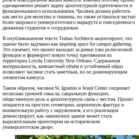
одновременно решает задачу архитектурной идентичности и
функционального использования. Часовня должна работать
как место для молитвы и тишины, но также оставаться частью
более широкого университетского маршрута и повседневного
движения студентов и сотрудников.
В опубликованном тексте Trahan Architects акцентируют, что
здание было задумано как inspiring space for campus gathering.
Это означает, что проект выходит за рамки узко религиозной
функции и формирует новую точку притяжения на
территории Loyola University New Orleans. Сдержанная
материальность, компактный объём и устойчивый образ
позволяют часовне стать заметным, но не доминирующим
элементом кампуса.
Таким образом, часовня St. Ignatius и Jesuit Center соединяет
несколько уровней смысла: сакральную функцию,
общественную роль и архитектурную связь с местом. Проект
опирается на простую геометрию, кирпичную фактуру и
внимательную работу с окружением, а его реализация
демонстрирует, как лаконичное здание может стать
выразительным ориентиром на историческом
университетском дворе.