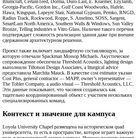
Blumcraft, CertainTeed, Dorma, Duro-Last, E. Kraemer, EzyJamb,
Georgia-Pacific, Gordon Inc., Gulf Coast Woodworks, Hafele,
Hawa, Kingspan, Lapeyre Stair, National Gypsum, Pemko, RNGD,
Radius Track, Rockwood, Roppe, S. Anselmo, SOSS, Sargent,
SmartLam North America, Southern Walls & Windows, Sun Valley
Bronze, Telling industries и Vitro Glass. Наличие такого перечня
подтверждает сложность реализации здания даже при внешне
сдержанном архитектурном решении.
Проект также включает ландшафтную составляющую, за
которую отвечали Spackman Mossop Michaels. Акустическое
сопровождение обеспечила Threshold Acoustics, lighting design
выполнили Tillotson Design Associates, а liturgical advice
предоставила Marchita Mauck. В качестве cost estimator указан
Cost Plus, general contractor — MAPP, owner’s representative —
The Tobler Company, а audio visual — Threshold Acoustics, LLC.
Эти данные показывают, что часовня создавалась как
тщательно координированный объект с участием нескольких
специализированных команд.
Контекст и значение для кампуса
Loyola University Chapel размещена на историческом quad
университета, то есть в пространстве, которое играет важную
роль в повседневной жизни кампуса. Именно поэтому проект