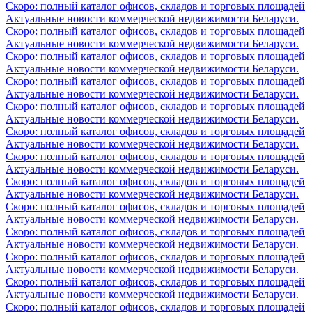
Скоро: полный каталог офисов, складов и торговых площадей
Актуальные новости коммерческой недвижимости Беларуси.
Скоро: полный каталог офисов, складов и торговых площадей
Актуальные новости коммерческой недвижимости Беларуси.
Скоро: полный каталог офисов, складов и торговых площадей
Актуальные новости коммерческой недвижимости Беларуси.
Скоро: полный каталог офисов, складов и торговых площадей
Актуальные новости коммерческой недвижимости Беларуси.
Скоро: полный каталог офисов, складов и торговых площадей
Актуальные новости коммерческой недвижимости Беларуси.
Скоро: полный каталог офисов, складов и торговых площадей
Актуальные новости коммерческой недвижимости Беларуси.
Скоро: полный каталог офисов, складов и торговых площадей
Актуальные новости коммерческой недвижимости Беларуси.
Скоро: полный каталог офисов, складов и торговых площадей
Актуальные новости коммерческой недвижимости Беларуси.
Скоро: полный каталог офисов, складов и торговых площадей
Актуальные новости коммерческой недвижимости Беларуси.
Скоро: полный каталог офисов, складов и торговых площадей
Актуальные новости коммерческой недвижимости Беларуси.
Скоро: полный каталог офисов, складов и торговых площадей
Актуальные новости коммерческой недвижимости Беларуси.
Скоро: полный каталог офисов, складов и торговых площадей
Актуальные новости коммерческой недвижимости Беларуси.
Скоро: полный каталог офисов, складов и торговых площадей