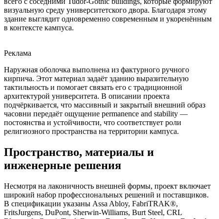
всего с соседними Tudor-Gothic buildings, которые формируют
визуальную среду университетского двора. Благодаря этому
здание выглядит одновременно современным и укоренённым
в контексте кампуса.
Реклама
Наружная оболочка выполнена из фактурного ручного
кирпича. Этот материал задаёт зданию выразительную
тактильность и помогает связать его с традиционной
архитектурой университета. В описании проекта
подчёркивается, что массивный и закрытый внешний образ
часовни передаёт ощущение permanence and stability —
постоянства и устойчивости, что соответствует роли
религиозного пространства на территории кампуса.
Пространство, материалы и
инженерные решения
Несмотря на лаконичность внешней формы, проект включает
широкий набор профессиональных решений и поставщиков.
В спецификации указаны Assa Abloy, FabriTRAK®,
FritsJurgens, DuPont, Sherwin-Williams, Burt Steel, CRL