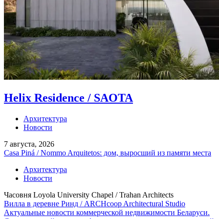
Helix Residence / SAOTA
Архитектура
Новости
7 августа, 2026
Casa Piná / Nommo Arquitetos: дом, выросший из памяти места
Архитектура
Новости
Часовня Loyola University Chapel / Trahan Architects
Вилла в деревне Ринд / ARCHcoop Architectural Studio
Актуальные новости коммерческой недвижимости Беларуси.