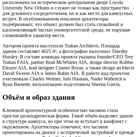
расположено на историческом центральном дворе Loyola
University New Orleans и служит не только как пространство
для духовного сосредоточения, но и как место для кампусных
встреч. В опубликованном описании архитекторы
подчёркивают, что объект должен был стать спокойной и
вдохновляющей частью университетской среды, не нарушая
сложившийся характер места.
Автором проекта выступили Trahan Architects. Площадь
здания составляет 4625 ft², а фотографии выполнил Timothy
Hursley. В составе команды проекта указаны founder/CEO Trey
Trahan FAIA, partner Brad McWhirter AIA, design director Robbie
Eleazer AIA, lead designer Conner Bryan, а также design architects
David Sweere AIA и James Babin AIA. В работе над проектом
участвовали Charles Weimer, Jarri Hasnain, Nader Wallerich и
Ryan Barnette; визуализацию подготовила Sheena Garcia.
Объём и образ здания
Ключевой архитектурной особенностью часовни стала
простая цилиндрическая форма. Такой объём выделяет здание
в структуре кампуса, но при этом не вступает в конфликт с
окружением. Архитекторы отмечают, что часовня
ориентирована на диалог с исторической застройкой и прежде