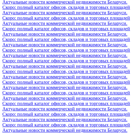
Актуальные новости коммерческой недвижимости Беларуси.
Скоро: полный каталог офисов, складов и торговых площадей
Актуальные новости коммерческой недвижимости Беларуси.
Скоро: полный каталог офисов, складов и торговых площадей
Актуальные новости коммерческой недвижимости Беларуси.
Скоро: полный каталог офисов, складов и торговых площадей
Актуальные новости коммерческой недвижимости Беларуси.
Скоро: полный каталог офисов, складов и торговых площадей
Актуальные новости коммерческой недвижимости Беларуси.
Скоро: полный каталог офисов, складов и торговых площадей
Актуальные новости коммерческой недвижимости Беларуси.
Скоро: полный каталог офисов, складов и торговых площадей
Актуальные новости коммерческой недвижимости Беларуси.
Скоро: полный каталог офисов, складов и торговых площадей
Актуальные новости коммерческой недвижимости Беларуси.
Скоро: полный каталог офисов, складов и торговых площадей
Актуальные новости коммерческой недвижимости Беларуси.
Скоро: полный каталог офисов, складов и торговых площадей
Актуальные новости коммерческой недвижимости Беларуси.
Скоро: полный каталог офисов, складов и торговых площадей
Актуальные новости коммерческой недвижимости Беларуси.
Скоро: полный каталог офисов, складов и торговых площадей
Актуальные новости коммерческой недвижимости Беларуси.
Скоро: полный каталог офисов, складов и торговых площадей
Актуальные новости коммерческой недвижимости Беларуси.