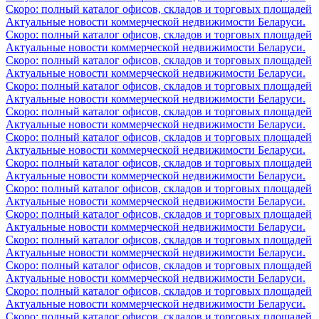
Скоро: полный каталог офисов, складов и торговых площадей
Актуальные новости коммерческой недвижимости Беларуси.
Скоро: полный каталог офисов, складов и торговых площадей
Актуальные новости коммерческой недвижимости Беларуси.
Скоро: полный каталог офисов, складов и торговых площадей
Актуальные новости коммерческой недвижимости Беларуси.
Скоро: полный каталог офисов, складов и торговых площадей
Актуальные новости коммерческой недвижимости Беларуси.
Скоро: полный каталог офисов, складов и торговых площадей
Актуальные новости коммерческой недвижимости Беларуси.
Скоро: полный каталог офисов, складов и торговых площадей
Актуальные новости коммерческой недвижимости Беларуси.
Скоро: полный каталог офисов, складов и торговых площадей
Актуальные новости коммерческой недвижимости Беларуси.
Скоро: полный каталог офисов, складов и торговых площадей
Актуальные новости коммерческой недвижимости Беларуси.
Скоро: полный каталог офисов, складов и торговых площадей
Актуальные новости коммерческой недвижимости Беларуси.
Скоро: полный каталог офисов, складов и торговых площадей
Актуальные новости коммерческой недвижимости Беларуси.
Скоро: полный каталог офисов, складов и торговых площадей
Актуальные новости коммерческой недвижимости Беларуси.
Скоро: полный каталог офисов, складов и торговых площадей
Актуальные новости коммерческой недвижимости Беларуси.
Скоро: полный каталог офисов, складов и торговых площадей