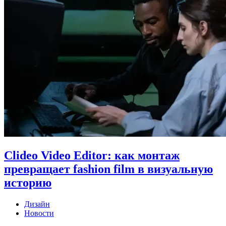
Clideo Video Editor: как монтаж
превращает fashion film в визуальную
историю
Дизайн
Новости