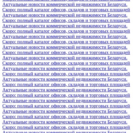
Актуальные новости коммерческой недвижимости Беларуси.
Скоро: полный каталог офисов, складов и торговых площадей
Актуальные новости коммерческой недвижимости Беларуси.
Скоро: полный каталог офисов, складов и торговых площадей
Актуальные новости коммерческой недвижимости Беларуси.
Скоро: полный каталог офисов, складов и торговых площадей
Актуальные новости коммерческой недвижимости Беларуси.
Скоро: полный каталог офисов, складов и торговых площадей
Актуальные новости коммерческой недвижимости Беларуси.
Скоро: полный каталог офисов, складов и торговых площадей
Актуальные новости коммерческой недвижимости Беларуси.
Скоро: полный каталог офисов, складов и торговых площадей
Актуальные новости коммерческой недвижимости Беларуси.
Скоро: полный каталог офисов, складов и торговых площадей
Актуальные новости коммерческой недвижимости Беларуси.
Скоро: полный каталог офисов, складов и торговых площадей
Актуальные новости коммерческой недвижимости Беларуси.
Скоро: полный каталог офисов, складов и торговых площадей
Актуальные новости коммерческой недвижимости Беларуси.
Скоро: полный каталог офисов, складов и торговых площадей
Актуальные новости коммерческой недвижимости Беларуси.
Скоро: полный каталог офисов, складов и торговых площадей
Актуальные новости коммерческой недвижимости Беларуси.
Скоро: полный каталог офисов, складов и торговых площадей
Актуальные новости коммерческой недвижимости Беларуси.