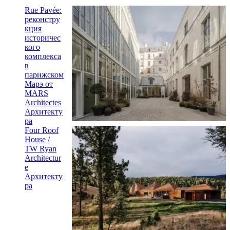
Rue Pavée:
реконстру
кция
историчес
кого
комплекса
в
парижском
Марэ от
MARS
Architectes
Архитекту
ра
Four Roof
House /
TW Ryan
Architectur
e
Архитекту
ра