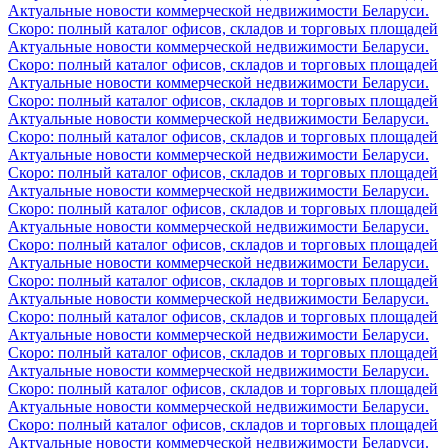
Актуальные новости коммерческой недвижимости Беларуси.
Скоро: полный каталог офисов, складов и торговых площадей
Актуальные новости коммерческой недвижимости Беларуси.
Скоро: полный каталог офисов, складов и торговых площадей
Актуальные новости коммерческой недвижимости Беларуси.
Скоро: полный каталог офисов, складов и торговых площадей
Актуальные новости коммерческой недвижимости Беларуси.
Скоро: полный каталог офисов, складов и торговых площадей
Актуальные новости коммерческой недвижимости Беларуси.
Скоро: полный каталог офисов, складов и торговых площадей
Актуальные новости коммерческой недвижимости Беларуси.
Скоро: полный каталог офисов, складов и торговых площадей
Актуальные новости коммерческой недвижимости Беларуси.
Скоро: полный каталог офисов, складов и торговых площадей
Актуальные новости коммерческой недвижимости Беларуси.
Скоро: полный каталог офисов, складов и торговых площадей
Актуальные новости коммерческой недвижимости Беларуси.
Скоро: полный каталог офисов, складов и торговых площадей
Актуальные новости коммерческой недвижимости Беларуси.
Скоро: полный каталог офисов, складов и торговых площадей
Актуальные новости коммерческой недвижимости Беларуси.
Скоро: полный каталог офисов, складов и торговых площадей
Актуальные новости коммерческой недвижимости Беларуси.
Скоро: полный каталог офисов, складов и торговых площадей
Актуальные новости коммерческой недвижимости Беларуси.