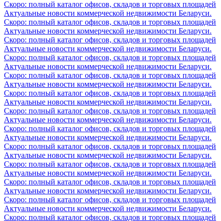
Скоро: полный каталог офисов, складов и торговых площадей
Актуальные новости коммерческой недвижимости Беларуси.
Скоро: полный каталог офисов, складов и торговых площадей
Актуальные новости коммерческой недвижимости Беларуси.
Скоро: полный каталог офисов, складов и торговых площадей
Актуальные новости коммерческой недвижимости Беларуси.
Скоро: полный каталог офисов, складов и торговых площадей
Актуальные новости коммерческой недвижимости Беларуси.
Скоро: полный каталог офисов, складов и торговых площадей
Актуальные новости коммерческой недвижимости Беларуси.
Скоро: полный каталог офисов, складов и торговых площадей
Актуальные новости коммерческой недвижимости Беларуси.
Скоро: полный каталог офисов, складов и торговых площадей
Актуальные новости коммерческой недвижимости Беларуси.
Скоро: полный каталог офисов, складов и торговых площадей
Актуальные новости коммерческой недвижимости Беларуси.
Скоро: полный каталог офисов, складов и торговых площадей
Актуальные новости коммерческой недвижимости Беларуси.
Скоро: полный каталог офисов, складов и торговых площадей
Актуальные новости коммерческой недвижимости Беларуси.
Скоро: полный каталог офисов, складов и торговых площадей
Актуальные новости коммерческой недвижимости Беларуси.
Скоро: полный каталог офисов, складов и торговых площадей
Актуальные новости коммерческой недвижимости Беларуси.
Скоро: полный каталог офисов, складов и торговых площадей