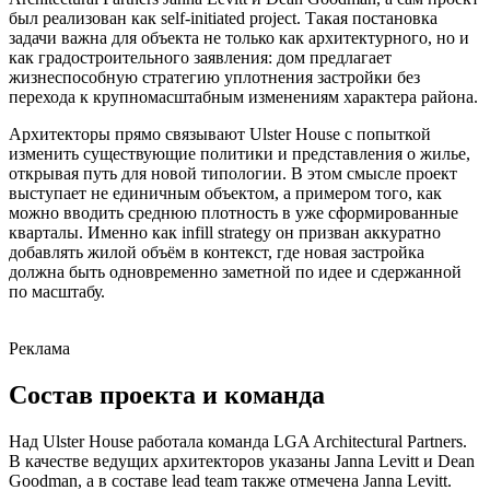
был реализован как self-initiated project. Такая постановка
задачи важна для объекта не только как архитектурного, но и
как градостроительного заявления: дом предлагает
жизнеспособную стратегию уплотнения застройки без
перехода к крупномасштабным изменениям характера района.
Архитекторы прямо связывают Ulster House с попыткой
изменить существующие политики и представления о жилье,
открывая путь для новой типологии. В этом смысле проект
выступает не единичным объектом, а примером того, как
можно вводить среднюю плотность в уже сформированные
кварталы. Именно как infill strategy он призван аккуратно
добавлять жилой объём в контекст, где новая застройка
должна быть одновременно заметной по идее и сдержанной
по масштабу.
Реклама
Состав проекта и команда
Над Ulster House работала команда LGA Architectural Partners.
В качестве ведущих архитекторов указаны Janna Levitt и Dean
Goodman, а в составе lead team также отмечена Janna Levitt.