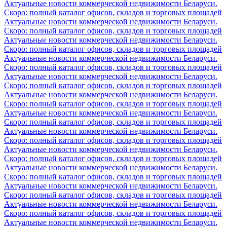
Актуальные новости коммерческой недвижимости Беларуси.
Скоро: полный каталог офисов, складов и торговых площадей
Актуальные новости коммерческой недвижимости Беларуси.
Скоро: полный каталог офисов, складов и торговых площадей
Актуальные новости коммерческой недвижимости Беларуси.
Скоро: полный каталог офисов, складов и торговых площадей
Актуальные новости коммерческой недвижимости Беларуси.
Скоро: полный каталог офисов, складов и торговых площадей
Актуальные новости коммерческой недвижимости Беларуси.
Скоро: полный каталог офисов, складов и торговых площадей
Актуальные новости коммерческой недвижимости Беларуси.
Скоро: полный каталог офисов, складов и торговых площадей
Актуальные новости коммерческой недвижимости Беларуси.
Скоро: полный каталог офисов, складов и торговых площадей
Актуальные новости коммерческой недвижимости Беларуси.
Скоро: полный каталог офисов, складов и торговых площадей
Актуальные новости коммерческой недвижимости Беларуси.
Скоро: полный каталог офисов, складов и торговых площадей
Актуальные новости коммерческой недвижимости Беларуси.
Скоро: полный каталог офисов, складов и торговых площадей
Актуальные новости коммерческой недвижимости Беларуси.
Скоро: полный каталог офисов, складов и торговых площадей
Актуальные новости коммерческой недвижимости Беларуси.
Скоро: полный каталог офисов, складов и торговых площадей
Актуальные новости коммерческой недвижимости Беларуси.