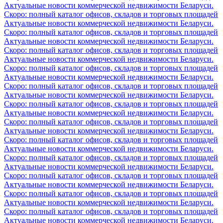
Актуальные новости коммерческой недвижимости Беларуси.
Скоро: полный каталог офисов, складов и торговых площадей
Актуальные новости коммерческой недвижимости Беларуси.
Скоро: полный каталог офисов, складов и торговых площадей
Актуальные новости коммерческой недвижимости Беларуси.
Скоро: полный каталог офисов, складов и торговых площадей
Актуальные новости коммерческой недвижимости Беларуси.
Скоро: полный каталог офисов, складов и торговых площадей
Актуальные новости коммерческой недвижимости Беларуси.
Скоро: полный каталог офисов, складов и торговых площадей
Актуальные новости коммерческой недвижимости Беларуси.
Скоро: полный каталог офисов, складов и торговых площадей
Актуальные новости коммерческой недвижимости Беларуси.
Скоро: полный каталог офисов, складов и торговых площадей
Актуальные новости коммерческой недвижимости Беларуси.
Скоро: полный каталог офисов, складов и торговых площадей
Актуальные новости коммерческой недвижимости Беларуси.
Скоро: полный каталог офисов, складов и торговых площадей
Актуальные новости коммерческой недвижимости Беларуси.
Скоро: полный каталог офисов, складов и торговых площадей
Актуальные новости коммерческой недвижимости Беларуси.
Скоро: полный каталог офисов, складов и торговых площадей
Актуальные новости коммерческой недвижимости Беларуси.
Скоро: полный каталог офисов, складов и торговых площадей
Актуальные новости коммерческой недвижимости Беларуси.