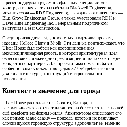
Проект поддержан рядом профильных специалистов:
конструктивная часть разработана Blackwell Engineering,
механическая — RDZ Engineering, гражданская инженерия —
Blue Grove Engineering Group, а также участвовали RDH и
David Hine Engineering Inc. Генеральным подрядчиком
выступила Desar Construction.
Среди производителей, упомянутых в карточке проекта,
названы Hollace Cluny и Mjolk. Эти данные подтверждают, что
Ulster House был собран как координированная
междисциплинарная работа, в которой архитектурная идея
была связана с инженерной реализацией и поставками через
конкретных партнёров. Для проекта такого масштаба это
особенно важно: объект площадью 377 м² требует точной
увязки архитектуры, конструкций и строительного
исполнения.
Контекст и значение для города
Ulster House расположен в Торонто, Канада, и
рассматривается как ответ на запрос на более плотные, но всё
ещё комфортные формы жилья. Архитекторы описывают его
как пример gentle density — подхода, который не разрушает
сложившуюся городскую структуру, а дополняет её. Именно