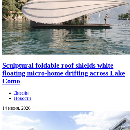
Sculptural foldable roof shields white
floating micro-home drifting across Lake
Como
Дизайн
Новости
14 июня, 2026