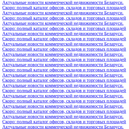
Актуальные новости коммерческой недвижимости Беларуси.
Скоро: полный каталог офисов, складов и торговых площадей
Актуальные новости коммерческой недвижимости Беларуси.
Скоро: полный каталог офисов, складов и торговых площадей
Актуальные новости коммерческой недвижимости Беларуси.
Скоро: полный каталог офисов, складов и торговых площадей
Актуальные новости коммерческой недвижимости Беларуси.
Скоро: полный каталог офисов, складов и торговых площадей
Актуальные новости коммерческой недвижимости Беларуси.
Скоро: полный каталог офисов, складов и торговых площадей
Актуальные новости коммерческой недвижимости Беларуси.
Скоро: полный каталог офисов, складов и торговых площадей
Актуальные новости коммерческой недвижимости Беларуси.
Скоро: полный каталог офисов, складов и торговых площадей
Актуальные новости коммерческой недвижимости Беларуси.
Скоро: полный каталог офисов, складов и торговых площадей
Актуальные новости коммерческой недвижимости Беларуси.
Скоро: полный каталог офисов, складов и торговых площадей
Актуальные новости коммерческой недвижимости Беларуси.
Скоро: полный каталог офисов, складов и торговых площадей
Актуальные новости коммерческой недвижимости Беларуси.
Скоро: полный каталог офисов, складов и торговых площадей
Актуальные новости коммерческой недвижимости Беларуси.
Скоро: полный каталог офисов, складов и торговых площадей
Актуальные новости коммерческой недвижимости Беларуси.