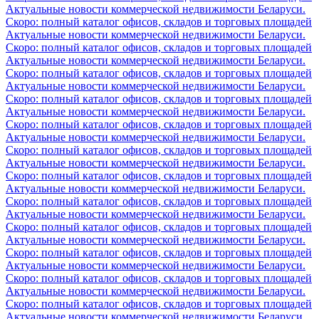
Актуальные новости коммерческой недвижимости Беларуси.
Скоро: полный каталог офисов, складов и торговых площадей
Актуальные новости коммерческой недвижимости Беларуси.
Скоро: полный каталог офисов, складов и торговых площадей
Актуальные новости коммерческой недвижимости Беларуси.
Скоро: полный каталог офисов, складов и торговых площадей
Актуальные новости коммерческой недвижимости Беларуси.
Скоро: полный каталог офисов, складов и торговых площадей
Актуальные новости коммерческой недвижимости Беларуси.
Скоро: полный каталог офисов, складов и торговых площадей
Актуальные новости коммерческой недвижимости Беларуси.
Скоро: полный каталог офисов, складов и торговых площадей
Актуальные новости коммерческой недвижимости Беларуси.
Скоро: полный каталог офисов, складов и торговых площадей
Актуальные новости коммерческой недвижимости Беларуси.
Скоро: полный каталог офисов, складов и торговых площадей
Актуальные новости коммерческой недвижимости Беларуси.
Скоро: полный каталог офисов, складов и торговых площадей
Актуальные новости коммерческой недвижимости Беларуси.
Скоро: полный каталог офисов, складов и торговых площадей
Актуальные новости коммерческой недвижимости Беларуси.
Скоро: полный каталог офисов, складов и торговых площадей
Актуальные новости коммерческой недвижимости Беларуси.
Скоро: полный каталог офисов, складов и торговых площадей
Актуальные новости коммерческой недвижимости Беларуси.