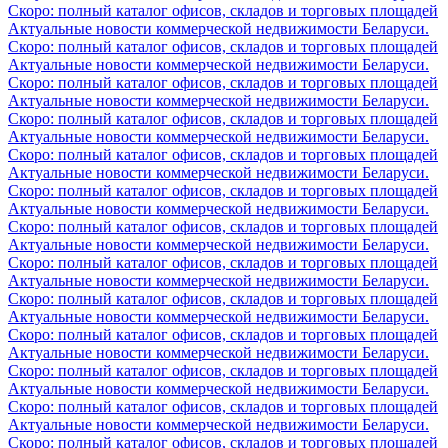
Скоро: полный каталог офисов, складов и торговых площадей
Актуальные новости коммерческой недвижимости Беларуси.
Скоро: полный каталог офисов, складов и торговых площадей
Актуальные новости коммерческой недвижимости Беларуси.
Скоро: полный каталог офисов, складов и торговых площадей
Актуальные новости коммерческой недвижимости Беларуси.
Скоро: полный каталог офисов, складов и торговых площадей
Актуальные новости коммерческой недвижимости Беларуси.
Скоро: полный каталог офисов, складов и торговых площадей
Актуальные новости коммерческой недвижимости Беларуси.
Скоро: полный каталог офисов, складов и торговых площадей
Актуальные новости коммерческой недвижимости Беларуси.
Скоро: полный каталог офисов, складов и торговых площадей
Актуальные новости коммерческой недвижимости Беларуси.
Скоро: полный каталог офисов, складов и торговых площадей
Актуальные новости коммерческой недвижимости Беларуси.
Скоро: полный каталог офисов, складов и торговых площадей
Актуальные новости коммерческой недвижимости Беларуси.
Скоро: полный каталог офисов, складов и торговых площадей
Актуальные новости коммерческой недвижимости Беларуси.
Скоро: полный каталог офисов, складов и торговых площадей
Актуальные новости коммерческой недвижимости Беларуси.
Скоро: полный каталог офисов, складов и торговых площадей
Актуальные новости коммерческой недвижимости Беларуси.
Скоро: полный каталог офисов, складов и торговых площадей