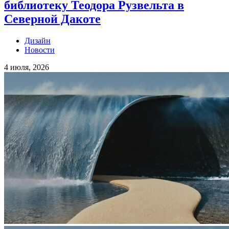
библиотеку Теодора Рузвельта в
Северной Дакоте
Дизайн
Новости
4 июля, 2026