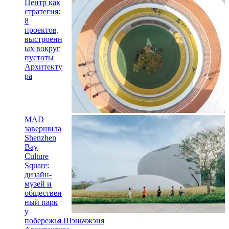
Центр как
стратегия:
8
проектов,
выстроенн
ых вокруг
пустоты
Архитекту
ра
MAD
завершила
Shenzhen
Bay
Culture
Square:
дизайн-
музей и
обществен
ный парк
у
побережья Шэньчжэня