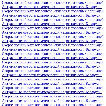
Скоро: полный каталог офисов, складов и торговых площадей
Актуальные новости коммерческой недвижимости Беларуси.
Скоро: полный каталог офисов, складов и торговых площадей
Актуальные новости коммерческой недвижимости Беларуси.
Скоро: полный каталог офисов, складов и торговых площадей
Актуальные новости коммерческой недвижимости Беларуси.
Скоро: полный каталог офисов, складов и торговых площадей
Актуальные новости коммерческой недвижимости Беларуси.
Скоро: полный каталог офисов, складов и торговых площадей
Актуальные новости коммерческой недвижимости Беларуси.
Скоро: полный каталог офисов, складов и торговых площадей
Актуальные новости коммерческой недвижимости Беларуси.
Скоро: полный каталог офисов, складов и торговых площадей
Актуальные новости коммерческой недвижимости Беларуси.
Скоро: полный каталог офисов, складов и торговых площадей
Актуальные новости коммерческой недвижимости Беларуси.
Скоро: полный каталог офисов, складов и торговых площадей
Актуальные новости коммерческой недвижимости Беларуси.
Скоро: полный каталог офисов, складов и торговых площадей
Актуальные новости коммерческой недвижимости Беларуси.
Скоро: полный каталог офисов, складов и торговых площадей
Актуальные новости коммерческой недвижимости Беларуси.
Скоро: полный каталог офисов, складов и торговых площадей
Актуальные новости коммерческой недвижимости Беларуси.
Скоро: полный каталог офисов, складов и торговых площадей