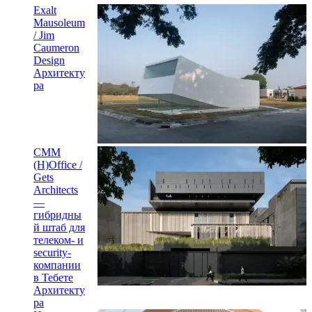
Exalt
Mausoleum
/ Jim
Caumeron
Design
Архитекту
ра
CMM
(H)Office /
Gets
Architects
—
гибридны
й штаб для
телеком- и
security-
компании
в Тебете
Архитекту
ра