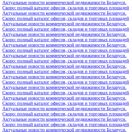
Актуальные новости коммерческой недвижимости Беларуси.
Скоро: полный каталог офисов, складов и торговых площадей
Актуальные новости коммерческой недвижимости Беларуси.
Скоро: полный каталог офисов, складов и торговых площадей
Актуальные новости коммерческой недвижимости Беларуси.
Скоро: полный каталог офисов, складов и торговых площадей
Актуальные новости коммерческой недвижимости Беларуси.
Скоро: полный каталог офисов, складов и торговых площадей
Актуальные новости коммерческой недвижимости Беларуси.
Скоро: полный каталог офисов, складов и торговых площадей
Актуальные новости коммерческой недвижимости Беларуси.
Скоро: полный каталог офисов, складов и торговых площадей
Актуальные новости коммерческой недвижимости Беларуси.
Скоро: полный каталог офисов, складов и торговых площадей
Актуальные новости коммерческой недвижимости Беларуси.
Скоро: полный каталог офисов, складов и торговых площадей
Актуальные новости коммерческой недвижимости Беларуси.
Скоро: полный каталог офисов, складов и торговых площадей
Актуальные новости коммерческой недвижимости Беларуси.
Скоро: полный каталог офисов, складов и торговых площадей
Актуальные новости коммерческой недвижимости Беларуси.
Скоро: полный каталог офисов, складов и торговых площадей
Актуальные новости коммерческой недвижимости Беларуси.
Скоро: полный каталог офисов, складов и торговых площадей
Актуальные новости коммерческой недвижимости Беларуси.