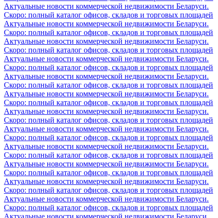
Актуальные новости коммерческой недвижимости Беларуси.
Скоро: полный каталог офисов, складов и торговых площадей
Актуальные новости коммерческой недвижимости Беларуси.
Скоро: полный каталог офисов, складов и торговых площадей
Актуальные новости коммерческой недвижимости Беларуси.
Скоро: полный каталог офисов, складов и торговых площадей
Актуальные новости коммерческой недвижимости Беларуси.
Скоро: полный каталог офисов, складов и торговых площадей
Актуальные новости коммерческой недвижимости Беларуси.
Скоро: полный каталог офисов, складов и торговых площадей
Актуальные новости коммерческой недвижимости Беларуси.
Скоро: полный каталог офисов, складов и торговых площадей
Актуальные новости коммерческой недвижимости Беларуси.
Скоро: полный каталог офисов, складов и торговых площадей
Актуальные новости коммерческой недвижимости Беларуси.
Скоро: полный каталог офисов, складов и торговых площадей
Актуальные новости коммерческой недвижимости Беларуси.
Скоро: полный каталог офисов, складов и торговых площадей
Актуальные новости коммерческой недвижимости Беларуси.
Скоро: полный каталог офисов, складов и торговых площадей
Актуальные новости коммерческой недвижимости Беларуси.
Скоро: полный каталог офисов, складов и торговых площадей
Актуальные новости коммерческой недвижимости Беларуси.
Скоро: полный каталог офисов, складов и торговых площадей
Актуальные новости коммерческой недвижимости Беларуси.