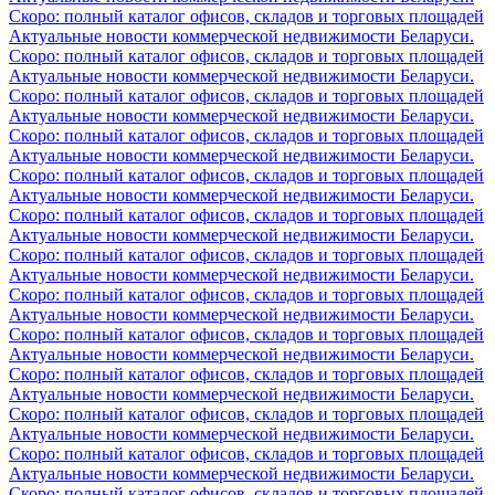
Скоро: полный каталог офисов, складов и торговых площадей
Актуальные новости коммерческой недвижимости Беларуси.
Скоро: полный каталог офисов, складов и торговых площадей
Актуальные новости коммерческой недвижимости Беларуси.
Скоро: полный каталог офисов, складов и торговых площадей
Актуальные новости коммерческой недвижимости Беларуси.
Скоро: полный каталог офисов, складов и торговых площадей
Актуальные новости коммерческой недвижимости Беларуси.
Скоро: полный каталог офисов, складов и торговых площадей
Актуальные новости коммерческой недвижимости Беларуси.
Скоро: полный каталог офисов, складов и торговых площадей
Актуальные новости коммерческой недвижимости Беларуси.
Скоро: полный каталог офисов, складов и торговых площадей
Актуальные новости коммерческой недвижимости Беларуси.
Скоро: полный каталог офисов, складов и торговых площадей
Актуальные новости коммерческой недвижимости Беларуси.
Скоро: полный каталог офисов, складов и торговых площадей
Актуальные новости коммерческой недвижимости Беларуси.
Скоро: полный каталог офисов, складов и торговых площадей
Актуальные новости коммерческой недвижимости Беларуси.
Скоро: полный каталог офисов, складов и торговых площадей
Актуальные новости коммерческой недвижимости Беларуси.
Скоро: полный каталог офисов, складов и торговых площадей
Актуальные новости коммерческой недвижимости Беларуси.
Скоро: полный каталог офисов, складов и торговых площадей