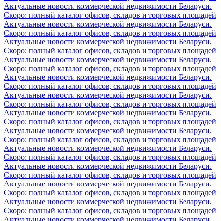
Актуальные новости коммерческой недвижимости Беларуси.
Скоро: полный каталог офисов, складов и торговых площадей
Актуальные новости коммерческой недвижимости Беларуси.
Скоро: полный каталог офисов, складов и торговых площадей
Актуальные новости коммерческой недвижимости Беларуси.
Скоро: полный каталог офисов, складов и торговых площадей
Актуальные новости коммерческой недвижимости Беларуси.
Скоро: полный каталог офисов, складов и торговых площадей
Актуальные новости коммерческой недвижимости Беларуси.
Скоро: полный каталог офисов, складов и торговых площадей
Актуальные новости коммерческой недвижимости Беларуси.
Скоро: полный каталог офисов, складов и торговых площадей
Актуальные новости коммерческой недвижимости Беларуси.
Скоро: полный каталог офисов, складов и торговых площадей
Актуальные новости коммерческой недвижимости Беларуси.
Скоро: полный каталог офисов, складов и торговых площадей
Актуальные новости коммерческой недвижимости Беларуси.
Скоро: полный каталог офисов, складов и торговых площадей
Актуальные новости коммерческой недвижимости Беларуси.
Скоро: полный каталог офисов, складов и торговых площадей
Актуальные новости коммерческой недвижимости Беларуси.
Скоро: полный каталог офисов, складов и торговых площадей
Актуальные новости коммерческой недвижимости Беларуси.
Скоро: полный каталог офисов, складов и торговых площадей
Актуальные новости коммерческой недвижимости Беларуси.