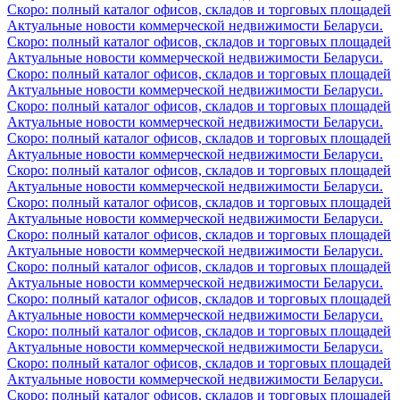
Скоро: полный каталог офисов, складов и торговых площадей
Актуальные новости коммерческой недвижимости Беларуси.
Скоро: полный каталог офисов, складов и торговых площадей
Актуальные новости коммерческой недвижимости Беларуси.
Скоро: полный каталог офисов, складов и торговых площадей
Актуальные новости коммерческой недвижимости Беларуси.
Скоро: полный каталог офисов, складов и торговых площадей
Актуальные новости коммерческой недвижимости Беларуси.
Скоро: полный каталог офисов, складов и торговых площадей
Актуальные новости коммерческой недвижимости Беларуси.
Скоро: полный каталог офисов, складов и торговых площадей
Актуальные новости коммерческой недвижимости Беларуси.
Скоро: полный каталог офисов, складов и торговых площадей
Актуальные новости коммерческой недвижимости Беларуси.
Скоро: полный каталог офисов, складов и торговых площадей
Актуальные новости коммерческой недвижимости Беларуси.
Скоро: полный каталог офисов, складов и торговых площадей
Актуальные новости коммерческой недвижимости Беларуси.
Скоро: полный каталог офисов, складов и торговых площадей
Актуальные новости коммерческой недвижимости Беларуси.
Скоро: полный каталог офисов, складов и торговых площадей
Актуальные новости коммерческой недвижимости Беларуси.
Скоро: полный каталог офисов, складов и торговых площадей
Актуальные новости коммерческой недвижимости Беларуси.
Скоро: полный каталог офисов, складов и торговых площадей