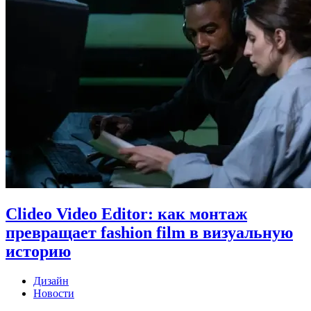
Clideo Video Editor: как монтаж
превращает fashion film в визуальную
историю
Дизайн
Новости