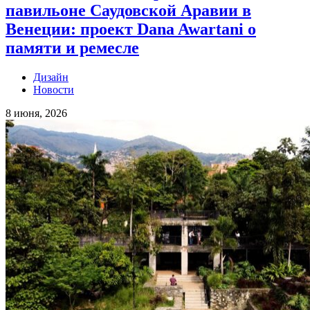
павильоне Саудовской Аравии в
Венеции: проект Dana Awartani о
памяти и ремесле
Дизайн
Новости
8 июня, 2026