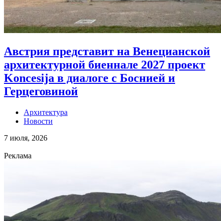
Австрия представит на Венецианской
архитектурной биеннале 2027 проект
Koncesija в диалоге с Боснией и
Герцеговиной
Архитектура
Новости
7 июля, 2026
Реклама