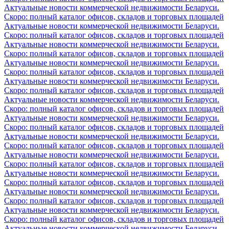
Актуальные новости коммерческой недвижимости Беларуси.
Скоро: полный каталог офисов, складов и торговых площадей
Актуальные новости коммерческой недвижимости Беларуси.
Скоро: полный каталог офисов, складов и торговых площадей
Актуальные новости коммерческой недвижимости Беларуси.
Скоро: полный каталог офисов, складов и торговых площадей
Актуальные новости коммерческой недвижимости Беларуси.
Скоро: полный каталог офисов, складов и торговых площадей
Актуальные новости коммерческой недвижимости Беларуси.
Скоро: полный каталог офисов, складов и торговых площадей
Актуальные новости коммерческой недвижимости Беларуси.
Скоро: полный каталог офисов, складов и торговых площадей
Актуальные новости коммерческой недвижимости Беларуси.
Скоро: полный каталог офисов, складов и торговых площадей
Актуальные новости коммерческой недвижимости Беларуси.
Скоро: полный каталог офисов, складов и торговых площадей
Актуальные новости коммерческой недвижимости Беларуси.
Скоро: полный каталог офисов, складов и торговых площадей
Актуальные новости коммерческой недвижимости Беларуси.
Скоро: полный каталог офисов, складов и торговых площадей
Актуальные новости коммерческой недвижимости Беларуси.
Скоро: полный каталог офисов, складов и торговых площадей
Актуальные новости коммерческой недвижимости Беларуси.
Скоро: полный каталог офисов, складов и торговых площадей
Актуальные новости коммерческой недвижимости Беларуси.