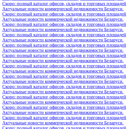
Скоро: полный каталог офисов, складов и торговых площадей
Актуальные новости коммерческой недвижимости Беларуси.
Скоро: полный каталог офисов, складов и торговых площадей
Актуальные новости коммерческой недвижимости Беларуси.
Скоро: полный каталог офисов, складов и торговых площадей
Актуальные новости коммерческой недвижимости Беларуси.
Скоро: полный каталог офисов, складов и торговых площадей
Актуальные новости коммерческой недвижимости Беларуси.
Скоро: полный каталог офисов, складов и торговых площадей
Актуальные новости коммерческой недвижимости Беларуси.
Скоро: полный каталог офисов, складов и торговых площадей
Актуальные новости коммерческой недвижимости Беларуси.
Скоро: полный каталог офисов, складов и торговых площадей
Актуальные новости коммерческой недвижимости Беларуси.
Скоро: полный каталог офисов, складов и торговых площадей
Актуальные новости коммерческой недвижимости Беларуси.
Скоро: полный каталог офисов, складов и торговых площадей
Актуальные новости коммерческой недвижимости Беларуси.
Скоро: полный каталог офисов, складов и торговых площадей
Актуальные новости коммерческой недвижимости Беларуси.
Скоро: полный каталог офисов, складов и торговых площадей
Актуальные новости коммерческой недвижимости Беларуси.
Скоро: полный каталог офисов, складов и торговых площадей
Актуальные новости коммерческой недвижимости Беларуси.
Скоро: полный каталог офисов, складов и торговых площадей