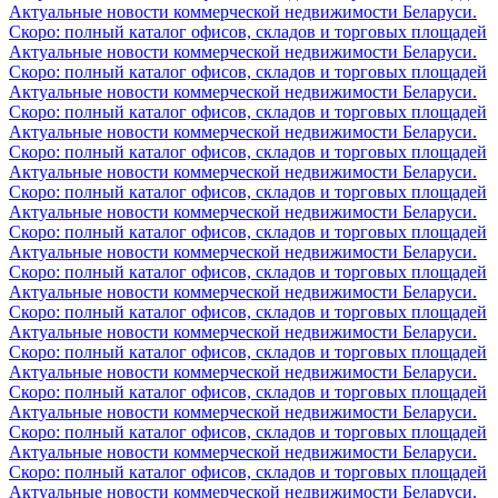
Актуальные новости коммерческой недвижимости Беларуси.
Скоро: полный каталог офисов, складов и торговых площадей
Актуальные новости коммерческой недвижимости Беларуси.
Скоро: полный каталог офисов, складов и торговых площадей
Актуальные новости коммерческой недвижимости Беларуси.
Скоро: полный каталог офисов, складов и торговых площадей
Актуальные новости коммерческой недвижимости Беларуси.
Скоро: полный каталог офисов, складов и торговых площадей
Актуальные новости коммерческой недвижимости Беларуси.
Скоро: полный каталог офисов, складов и торговых площадей
Актуальные новости коммерческой недвижимости Беларуси.
Скоро: полный каталог офисов, складов и торговых площадей
Актуальные новости коммерческой недвижимости Беларуси.
Скоро: полный каталог офисов, складов и торговых площадей
Актуальные новости коммерческой недвижимости Беларуси.
Скоро: полный каталог офисов, складов и торговых площадей
Актуальные новости коммерческой недвижимости Беларуси.
Скоро: полный каталог офисов, складов и торговых площадей
Актуальные новости коммерческой недвижимости Беларуси.
Скоро: полный каталог офисов, складов и торговых площадей
Актуальные новости коммерческой недвижимости Беларуси.
Скоро: полный каталог офисов, складов и торговых площадей
Актуальные новости коммерческой недвижимости Беларуси.
Скоро: полный каталог офисов, складов и торговых площадей
Актуальные новости коммерческой недвижимости Беларуси.