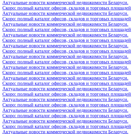
Актуальные новости коммерческой недвижимости Беларуси.
Скоро: полный каталог офисов, складов и торговых площадей
Актуальные новости коммерческой недвижимости Беларуси.
Скоро: полный каталог офисов, складов и торговых площадей
Актуальные новости коммерческой недвижимости Беларуси.
Скоро: полный каталог офисов, складов и торговых площадей
Актуальные новости коммерческой недвижимости Беларуси.
Скоро: полный каталог офисов, складов и торговых площадей
Актуальные новости коммерческой недвижимости Беларуси.
Скоро: полный каталог офисов, складов и торговых площадей
Актуальные новости коммерческой недвижимости Беларуси.
Скоро: полный каталог офисов, складов и торговых площадей
Актуальные новости коммерческой недвижимости Беларуси.
Скоро: полный каталог офисов, складов и торговых площадей
Актуальные новости коммерческой недвижимости Беларуси.
Скоро: полный каталог офисов, складов и торговых площадей
Актуальные новости коммерческой недвижимости Беларуси.
Скоро: полный каталог офисов, складов и торговых площадей
Актуальные новости коммерческой недвижимости Беларуси.
Скоро: полный каталог офисов, складов и торговых площадей
Актуальные новости коммерческой недвижимости Беларуси.
Скоро: полный каталог офисов, складов и торговых площадей
Актуальные новости коммерческой недвижимости Беларуси.
Скоро: полный каталог офисов, складов и торговых площадей
Актуальные новости коммерческой недвижимости Беларуси.