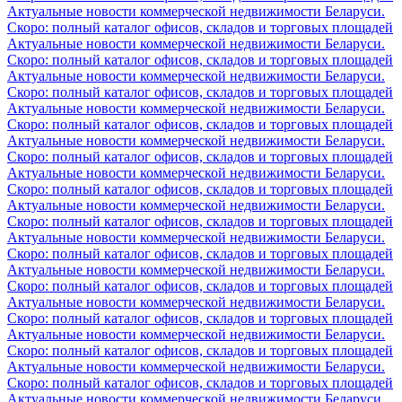
Актуальные новости коммерческой недвижимости Беларуси.
Скоро: полный каталог офисов, складов и торговых площадей
Актуальные новости коммерческой недвижимости Беларуси.
Скоро: полный каталог офисов, складов и торговых площадей
Актуальные новости коммерческой недвижимости Беларуси.
Скоро: полный каталог офисов, складов и торговых площадей
Актуальные новости коммерческой недвижимости Беларуси.
Скоро: полный каталог офисов, складов и торговых площадей
Актуальные новости коммерческой недвижимости Беларуси.
Скоро: полный каталог офисов, складов и торговых площадей
Актуальные новости коммерческой недвижимости Беларуси.
Скоро: полный каталог офисов, складов и торговых площадей
Актуальные новости коммерческой недвижимости Беларуси.
Скоро: полный каталог офисов, складов и торговых площадей
Актуальные новости коммерческой недвижимости Беларуси.
Скоро: полный каталог офисов, складов и торговых площадей
Актуальные новости коммерческой недвижимости Беларуси.
Скоро: полный каталог офисов, складов и торговых площадей
Актуальные новости коммерческой недвижимости Беларуси.
Скоро: полный каталог офисов, складов и торговых площадей
Актуальные новости коммерческой недвижимости Беларуси.
Скоро: полный каталог офисов, складов и торговых площадей
Актуальные новости коммерческой недвижимости Беларуси.
Скоро: полный каталог офисов, складов и торговых площадей
Актуальные новости коммерческой недвижимости Беларуси.