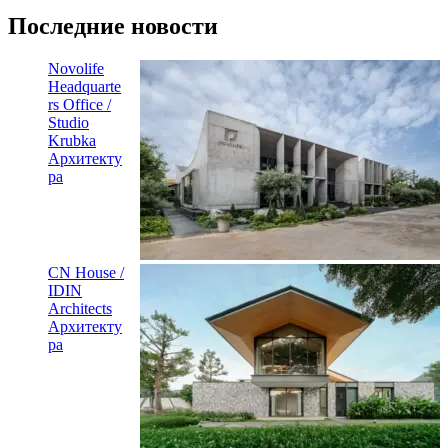
Последние новости
Novolife
Headquarte
rs Office /
Studio
Krubka
Архитекту
ра
CN House /
IDIN
Architects
Архитекту
ра