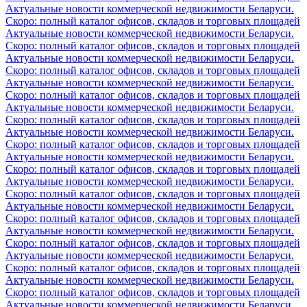
Актуальные новости коммерческой недвижимости Беларуси.
Скоро: полный каталог офисов, складов и торговых площадей
Актуальные новости коммерческой недвижимости Беларуси.
Скоро: полный каталог офисов, складов и торговых площадей
Актуальные новости коммерческой недвижимости Беларуси.
Скоро: полный каталог офисов, складов и торговых площадей
Актуальные новости коммерческой недвижимости Беларуси.
Скоро: полный каталог офисов, складов и торговых площадей
Актуальные новости коммерческой недвижимости Беларуси.
Скоро: полный каталог офисов, складов и торговых площадей
Актуальные новости коммерческой недвижимости Беларуси.
Скоро: полный каталог офисов, складов и торговых площадей
Актуальные новости коммерческой недвижимости Беларуси.
Скоро: полный каталог офисов, складов и торговых площадей
Актуальные новости коммерческой недвижимости Беларуси.
Скоро: полный каталог офисов, складов и торговых площадей
Актуальные новости коммерческой недвижимости Беларуси.
Скоро: полный каталог офисов, складов и торговых площадей
Актуальные новости коммерческой недвижимости Беларуси.
Скоро: полный каталог офисов, складов и торговых площадей
Актуальные новости коммерческой недвижимости Беларуси.
Скоро: полный каталог офисов, складов и торговых площадей
Актуальные новости коммерческой недвижимости Беларуси.
Скоро: полный каталог офисов, складов и торговых площадей
Актуальные новости коммерческой недвижимости Беларуси.