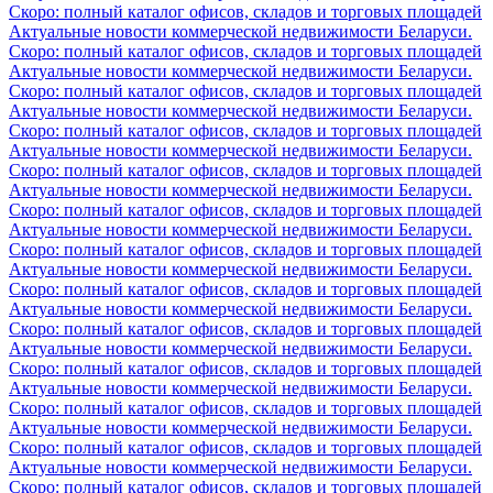
Скоро: полный каталог офисов, складов и торговых площадей
Актуальные новости коммерческой недвижимости Беларуси.
Скоро: полный каталог офисов, складов и торговых площадей
Актуальные новости коммерческой недвижимости Беларуси.
Скоро: полный каталог офисов, складов и торговых площадей
Актуальные новости коммерческой недвижимости Беларуси.
Скоро: полный каталог офисов, складов и торговых площадей
Актуальные новости коммерческой недвижимости Беларуси.
Скоро: полный каталог офисов, складов и торговых площадей
Актуальные новости коммерческой недвижимости Беларуси.
Скоро: полный каталог офисов, складов и торговых площадей
Актуальные новости коммерческой недвижимости Беларуси.
Скоро: полный каталог офисов, складов и торговых площадей
Актуальные новости коммерческой недвижимости Беларуси.
Скоро: полный каталог офисов, складов и торговых площадей
Актуальные новости коммерческой недвижимости Беларуси.
Скоро: полный каталог офисов, складов и торговых площадей
Актуальные новости коммерческой недвижимости Беларуси.
Скоро: полный каталог офисов, складов и торговых площадей
Актуальные новости коммерческой недвижимости Беларуси.
Скоро: полный каталог офисов, складов и торговых площадей
Актуальные новости коммерческой недвижимости Беларуси.
Скоро: полный каталог офисов, складов и торговых площадей
Актуальные новости коммерческой недвижимости Беларуси.
Скоро: полный каталог офисов, складов и торговых площадей