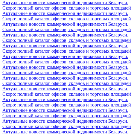
Актуальные новости коммерческой недвижимости Беларуси.
Скоро: полный каталог офисов, складов и торговых площадей
Актуальные новости коммерческой недвижимости Беларуси.
Скоро: полный каталог офисов, складов и торговых площадей
Актуальные новости коммерческой недвижимости Беларуси.
Скоро: полный каталог офисов, складов и торговых площадей
Актуальные новости коммерческой недвижимости Беларуси.
Скоро: полный каталог офисов, складов и торговых площадей
Актуальные новости коммерческой недвижимости Беларуси.
Скоро: полный каталог офисов, складов и торговых площадей
Актуальные новости коммерческой недвижимости Беларуси.
Скоро: полный каталог офисов, складов и торговых площадей
Актуальные новости коммерческой недвижимости Беларуси.
Скоро: полный каталог офисов, складов и торговых площадей
Актуальные новости коммерческой недвижимости Беларуси.
Скоро: полный каталог офисов, складов и торговых площадей
Актуальные новости коммерческой недвижимости Беларуси.
Скоро: полный каталог офисов, складов и торговых площадей
Актуальные новости коммерческой недвижимости Беларуси.
Скоро: полный каталог офисов, складов и торговых площадей
Актуальные новости коммерческой недвижимости Беларуси.
Скоро: полный каталог офисов, складов и торговых площадей
Актуальные новости коммерческой недвижимости Беларуси.
Скоро: полный каталог офисов, складов и торговых площадей
Актуальные новости коммерческой недвижимости Беларуси.