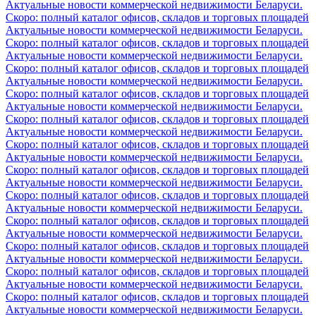
Актуальные новости коммерческой недвижимости Беларуси.
Скоро: полный каталог офисов, складов и торговых площадей
Актуальные новости коммерческой недвижимости Беларуси.
Скоро: полный каталог офисов, складов и торговых площадей
Актуальные новости коммерческой недвижимости Беларуси.
Скоро: полный каталог офисов, складов и торговых площадей
Актуальные новости коммерческой недвижимости Беларуси.
Скоро: полный каталог офисов, складов и торговых площадей
Актуальные новости коммерческой недвижимости Беларуси.
Скоро: полный каталог офисов, складов и торговых площадей
Актуальные новости коммерческой недвижимости Беларуси.
Скоро: полный каталог офисов, складов и торговых площадей
Актуальные новости коммерческой недвижимости Беларуси.
Скоро: полный каталог офисов, складов и торговых площадей
Актуальные новости коммерческой недвижимости Беларуси.
Скоро: полный каталог офисов, складов и торговых площадей
Актуальные новости коммерческой недвижимости Беларуси.
Скоро: полный каталог офисов, складов и торговых площадей
Актуальные новости коммерческой недвижимости Беларуси.
Скоро: полный каталог офисов, складов и торговых площадей
Актуальные новости коммерческой недвижимости Беларуси.
Скоро: полный каталог офисов, складов и торговых площадей
Актуальные новости коммерческой недвижимости Беларуси.
Скоро: полный каталог офисов, складов и торговых площадей
Актуальные новости коммерческой недвижимости Беларуси.