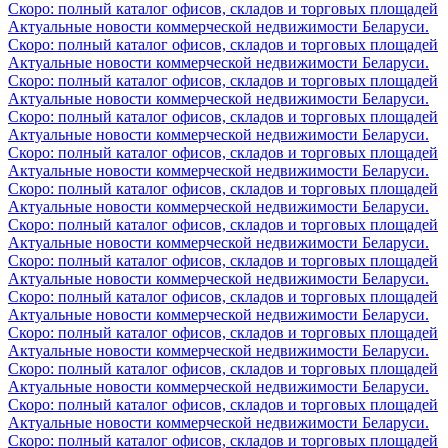
Скоро: полный каталог офисов, складов и торговых площадей
Актуальные новости коммерческой недвижимости Беларуси.
Скоро: полный каталог офисов, складов и торговых площадей
Актуальные новости коммерческой недвижимости Беларуси.
Скоро: полный каталог офисов, складов и торговых площадей
Актуальные новости коммерческой недвижимости Беларуси.
Скоро: полный каталог офисов, складов и торговых площадей
Актуальные новости коммерческой недвижимости Беларуси.
Скоро: полный каталог офисов, складов и торговых площадей
Актуальные новости коммерческой недвижимости Беларуси.
Скоро: полный каталог офисов, складов и торговых площадей
Актуальные новости коммерческой недвижимости Беларуси.
Скоро: полный каталог офисов, складов и торговых площадей
Актуальные новости коммерческой недвижимости Беларуси.
Скоро: полный каталог офисов, складов и торговых площадей
Актуальные новости коммерческой недвижимости Беларуси.
Скоро: полный каталог офисов, складов и торговых площадей
Актуальные новости коммерческой недвижимости Беларуси.
Скоро: полный каталог офисов, складов и торговых площадей
Актуальные новости коммерческой недвижимости Беларуси.
Скоро: полный каталог офисов, складов и торговых площадей
Актуальные новости коммерческой недвижимости Беларуси.
Скоро: полный каталог офисов, складов и торговых площадей
Актуальные новости коммерческой недвижимости Беларуси.
Скоро: полный каталог офисов, складов и торговых площадей