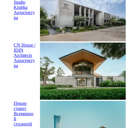
Studio
Krubka
Архитекту
ра
CN House /
IDIN
Architects
Архитекту
ра
Пекин
станет
Всемирно
й
столицей