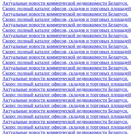
Актуальные новости коммерческой недвижимости Беларуси.
Скоро: полный каталог офисов, складов и торговых площадей
Актуальные новости коммерческой недвижимости Беларуси.
Скоро: полный каталог офисов, складов и торговых площадей
Актуальные новости коммерческой недвижимости Беларуси.
Скоро: полный каталог офисов, складов и торговых площадей
Актуальные новости коммерческой недвижимости Беларуси.
Скоро: полный каталог офисов, складов и торговых площадей
Актуальные новости коммерческой недвижимости Беларуси.
Скоро: полный каталог офисов, складов и торговых площадей
Актуальные новости коммерческой недвижимости Беларуси.
Скоро: полный каталог офисов, складов и торговых площадей
Актуальные новости коммерческой недвижимости Беларуси.
Скоро: полный каталог офисов, складов и торговых площадей
Актуальные новости коммерческой недвижимости Беларуси.
Скоро: полный каталог офисов, складов и торговых площадей
Актуальные новости коммерческой недвижимости Беларуси.
Скоро: полный каталог офисов, складов и торговых площадей
Актуальные новости коммерческой недвижимости Беларуси.
Скоро: полный каталог офисов, складов и торговых площадей
Актуальные новости коммерческой недвижимости Беларуси.
Скоро: полный каталог офисов, складов и торговых площадей
Актуальные новости коммерческой недвижимости Беларуси.
Скоро: полный каталог офисов, складов и торговых площадей
Актуальные новости коммерческой недвижимости Беларуси.