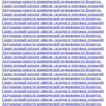
Актуальные новости коммерческой недвижимости Беларуси.
Скоро: полный каталог офисов, складов и торговых площадей
Актуальные новости коммерческой недвижимости Беларуси.
Скоро: полный каталог офисов, складов и торговых площадей
Актуальные новости коммерческой недвижимости Беларуси.
Скоро: полный каталог офисов, складов и торговых площадей
Актуальные новости коммерческой недвижимости Беларуси.
Скоро: полный каталог офисов, складов и торговых площадей
Актуальные новости коммерческой недвижимости Беларуси.
Скоро: полный каталог офисов, складов и торговых площадей
Актуальные новости коммерческой недвижимости Беларуси.
Скоро: полный каталог офисов, складов и торговых площадей
Актуальные новости коммерческой недвижимости Беларуси.
Скоро: полный каталог офисов, складов и торговых площадей
Актуальные новости коммерческой недвижимости Беларуси.
Скоро: полный каталог офисов, складов и торговых площадей
Актуальные новости коммерческой недвижимости Беларуси.
Скоро: полный каталог офисов, складов и торговых площадей
Актуальные новости коммерческой недвижимости Беларуси.
Скоро: полный каталог офисов, складов и торговых площадей
Актуальные новости коммерческой недвижимости Беларуси.
Скоро: полный каталог офисов, складов и торговых площадей
Актуальные новости коммерческой недвижимости Беларуси.
Скоро: полный каталог офисов, складов и торговых площадей
Актуальные новости коммерческой недвижимости Беларуси.