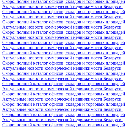
Скоро: полный каталог офисов, складов и торговых площадей
Актуальные новости коммерческой недвижимости Беларуси.
Скоро: полный каталог офисов, складов и торговых площадей
Актуальные новости коммерческой недвижимости Беларуси.
Скоро: полный каталог офисов, складов и торговых площадей
Актуальные новости коммерческой недвижимости Беларуси.
Скоро: полный каталог офисов, складов и торговых площадей
Актуальные новости коммерческой недвижимости Беларуси.
Скоро: полный каталог офисов, складов и торговых площадей
Актуальные новости коммерческой недвижимости Беларуси.
Скоро: полный каталог офисов, складов и торговых площадей
Актуальные новости коммерческой недвижимости Беларуси.
Скоро: полный каталог офисов, складов и торговых площадей
Актуальные новости коммерческой недвижимости Беларуси.
Скоро: полный каталог офисов, складов и торговых площадей
Актуальные новости коммерческой недвижимости Беларуси.
Скоро: полный каталог офисов, складов и торговых площадей
Актуальные новости коммерческой недвижимости Беларуси.
Скоро: полный каталог офисов, складов и торговых площадей
Актуальные новости коммерческой недвижимости Беларуси.
Скоро: полный каталог офисов, складов и торговых площадей
Актуальные новости коммерческой недвижимости Беларуси.
Скоро: полный каталог офисов, складов и торговых площадей
Актуальные новости коммерческой недвижимости Беларуси.
Скоро: полный каталог офисов, складов и торговых площадей