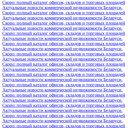
Скоро: полный каталог офисов, складов и торговых площадей
Актуальные новости коммерческой недвижимости Беларуси.
Скоро: полный каталог офисов, складов и торговых площадей
Актуальные новости коммерческой недвижимости Беларуси.
Скоро: полный каталог офисов, складов и торговых площадей
Актуальные новости коммерческой недвижимости Беларуси.
Скоро: полный каталог офисов, складов и торговых площадей
Актуальные новости коммерческой недвижимости Беларуси.
Скоро: полный каталог офисов, складов и торговых площадей
Актуальные новости коммерческой недвижимости Беларуси.
Скоро: полный каталог офисов, складов и торговых площадей
Актуальные новости коммерческой недвижимости Беларуси.
Скоро: полный каталог офисов, складов и торговых площадей
Актуальные новости коммерческой недвижимости Беларуси.
Скоро: полный каталог офисов, складов и торговых площадей
Актуальные новости коммерческой недвижимости Беларуси.
Скоро: полный каталог офисов, складов и торговых площадей
Актуальные новости коммерческой недвижимости Беларуси.
Скоро: полный каталог офисов, складов и торговых площадей
Актуальные новости коммерческой недвижимости Беларуси.
Скоро: полный каталог офисов, складов и торговых площадей
Актуальные новости коммерческой недвижимости Беларуси.
Скоро: полный каталог офисов, складов и торговых площадей
Актуальные новости коммерческой недвижимости Беларуси.
Скоро: полный каталог офисов, складов и торговых площадей