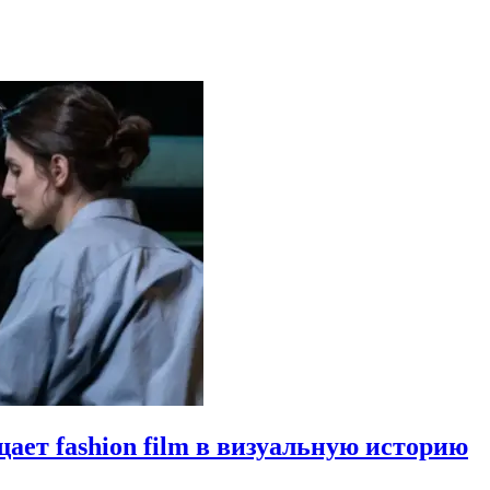
щает fashion film в визуальную историю