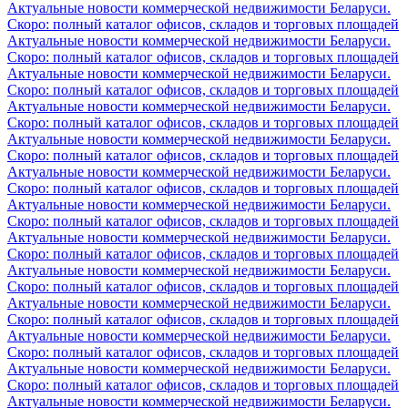
Актуальные новости коммерческой недвижимости Беларуси.
Скоро: полный каталог офисов, складов и торговых площадей
Актуальные новости коммерческой недвижимости Беларуси.
Скоро: полный каталог офисов, складов и торговых площадей
Актуальные новости коммерческой недвижимости Беларуси.
Скоро: полный каталог офисов, складов и торговых площадей
Актуальные новости коммерческой недвижимости Беларуси.
Скоро: полный каталог офисов, складов и торговых площадей
Актуальные новости коммерческой недвижимости Беларуси.
Скоро: полный каталог офисов, складов и торговых площадей
Актуальные новости коммерческой недвижимости Беларуси.
Скоро: полный каталог офисов, складов и торговых площадей
Актуальные новости коммерческой недвижимости Беларуси.
Скоро: полный каталог офисов, складов и торговых площадей
Актуальные новости коммерческой недвижимости Беларуси.
Скоро: полный каталог офисов, складов и торговых площадей
Актуальные новости коммерческой недвижимости Беларуси.
Скоро: полный каталог офисов, складов и торговых площадей
Актуальные новости коммерческой недвижимости Беларуси.
Скоро: полный каталог офисов, складов и торговых площадей
Актуальные новости коммерческой недвижимости Беларуси.
Скоро: полный каталог офисов, складов и торговых площадей
Актуальные новости коммерческой недвижимости Беларуси.
Скоро: полный каталог офисов, складов и торговых площадей
Актуальные новости коммерческой недвижимости Беларуси.