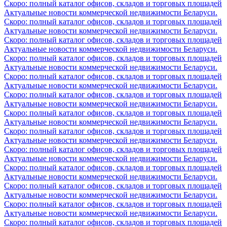
Скоро: полный каталог офисов, складов и торговых площадей
Актуальные новости коммерческой недвижимости Беларуси.
Скоро: полный каталог офисов, складов и торговых площадей
Актуальные новости коммерческой недвижимости Беларуси.
Скоро: полный каталог офисов, складов и торговых площадей
Актуальные новости коммерческой недвижимости Беларуси.
Скоро: полный каталог офисов, складов и торговых площадей
Актуальные новости коммерческой недвижимости Беларуси.
Скоро: полный каталог офисов, складов и торговых площадей
Актуальные новости коммерческой недвижимости Беларуси.
Скоро: полный каталог офисов, складов и торговых площадей
Актуальные новости коммерческой недвижимости Беларуси.
Скоро: полный каталог офисов, складов и торговых площадей
Актуальные новости коммерческой недвижимости Беларуси.
Скоро: полный каталог офисов, складов и торговых площадей
Актуальные новости коммерческой недвижимости Беларуси.
Скоро: полный каталог офисов, складов и торговых площадей
Актуальные новости коммерческой недвижимости Беларуси.
Скоро: полный каталог офисов, складов и торговых площадей
Актуальные новости коммерческой недвижимости Беларуси.
Скоро: полный каталог офисов, складов и торговых площадей
Актуальные новости коммерческой недвижимости Беларуси.
Скоро: полный каталог офисов, складов и торговых площадей
Актуальные новости коммерческой недвижимости Беларуси.
Скоро: полный каталог офисов, складов и торговых площадей