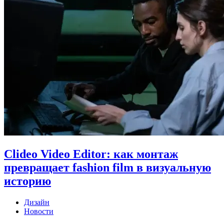
Clideo Video Editor: как монтаж
превращает fashion film в визуальную
историю
Дизайн
Новости