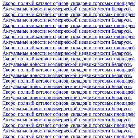
Скоро: полный каталог офисов, складов и торговых площадей
Актуальные новости коммерческой недвижимости Беларуси.
Скоро: полный каталог офисов, складов и торговых площадей
Актуальные новости коммерческой недвижимости Беларуси.
Скоро: полный каталог офисов, складов и торговых площадей
Актуальные новости коммерческой недвижимости Беларуси.
Скоро: полный каталог офисов, складов и торговых площадей
Актуальные новости коммерческой недвижимости Беларуси.
Скоро: полный каталог офисов, складов и торговых площадей
Актуальные новости коммерческой недвижимости Беларуси.
Скоро: полный каталог офисов, складов и торговых площадей
Актуальные новости коммерческой недвижимости Беларуси.
Скоро: полный каталог офисов, складов и торговых площадей
Актуальные новости коммерческой недвижимости Беларуси.
Скоро: полный каталог офисов, складов и торговых площадей
Актуальные новости коммерческой недвижимости Беларуси.
Скоро: полный каталог офисов, складов и торговых площадей
Актуальные новости коммерческой недвижимости Беларуси.
Скоро: полный каталог офисов, складов и торговых площадей
Актуальные новости коммерческой недвижимости Беларуси.
Скоро: полный каталог офисов, складов и торговых площадей
Актуальные новости коммерческой недвижимости Беларуси.
Скоро: полный каталог офисов, складов и торговых площадей
Актуальные новости коммерческой недвижимости Беларуси.
Скоро: полный каталог офисов, складов и торговых площадей