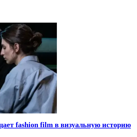
щает fashion film в визуальную историю