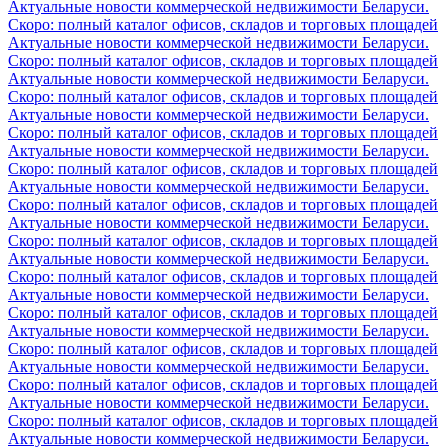
Актуальные новости коммерческой недвижимости Беларуси.
Скоро: полный каталог офисов, складов и торговых площадей
Актуальные новости коммерческой недвижимости Беларуси.
Скоро: полный каталог офисов, складов и торговых площадей
Актуальные новости коммерческой недвижимости Беларуси.
Скоро: полный каталог офисов, складов и торговых площадей
Актуальные новости коммерческой недвижимости Беларуси.
Скоро: полный каталог офисов, складов и торговых площадей
Актуальные новости коммерческой недвижимости Беларуси.
Скоро: полный каталог офисов, складов и торговых площадей
Актуальные новости коммерческой недвижимости Беларуси.
Скоро: полный каталог офисов, складов и торговых площадей
Актуальные новости коммерческой недвижимости Беларуси.
Скоро: полный каталог офисов, складов и торговых площадей
Актуальные новости коммерческой недвижимости Беларуси.
Скоро: полный каталог офисов, складов и торговых площадей
Актуальные новости коммерческой недвижимости Беларуси.
Скоро: полный каталог офисов, складов и торговых площадей
Актуальные новости коммерческой недвижимости Беларуси.
Скоро: полный каталог офисов, складов и торговых площадей
Актуальные новости коммерческой недвижимости Беларуси.
Скоро: полный каталог офисов, складов и торговых площадей
Актуальные новости коммерческой недвижимости Беларуси.
Скоро: полный каталог офисов, складов и торговых площадей
Актуальные новости коммерческой недвижимости Беларуси.