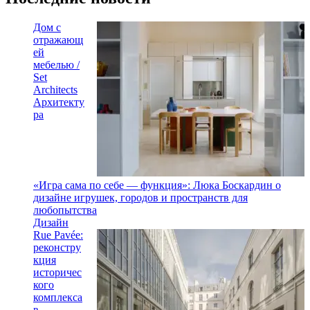
Дом с
отражающ
ей
мебелью /
Set
Architects
Архитекту
ра
«Игра сама по себе — функция»: Люка Боскардин о
дизайне игрушек, городов и пространств для
любопытства
Дизайн
Rue Pavée:
реконстру
кция
историчес
кого
комплекса
в