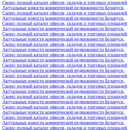
Скоро: полный каталог офисов, складов и торговых площадей
Актуальные новости коммерческой недвижимости Беларуси.
Скоро: полный каталог офисов, складов и торговых площадей
Актуальные новости коммерческой недвижимости Беларуси.
Скоро: полный каталог офисов, складов и торговых площадей
Актуальные новости коммерческой недвижимости Беларуси.
Скоро: полный каталог офисов, складов и торговых площадей
Актуальные новости коммерческой недвижимости Беларуси.
Скоро: полный каталог офисов, складов и торговых площадей
Актуальные новости коммерческой недвижимости Беларуси.
Скоро: полный каталог офисов, складов и торговых площадей
Актуальные новости коммерческой недвижимости Беларуси.
Скоро: полный каталог офисов, складов и торговых площадей
Актуальные новости коммерческой недвижимости Беларуси.
Скоро: полный каталог офисов, складов и торговых площадей
Актуальные новости коммерческой недвижимости Беларуси.
Скоро: полный каталог офисов, складов и торговых площадей
Актуальные новости коммерческой недвижимости Беларуси.
Скоро: полный каталог офисов, складов и торговых площадей
Актуальные новости коммерческой недвижимости Беларуси.
Скоро: полный каталог офисов, складов и торговых площадей
Актуальные новости коммерческой недвижимости Беларуси.
Скоро: полный каталог офисов, складов и торговых площадей
Актуальные новости коммерческой недвижимости Беларуси.
Скоро: полный каталог офисов, складов и торговых площадей