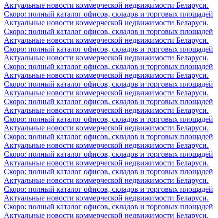
Актуальные новости коммерческой недвижимости Беларуси.
Скоро: полный каталог офисов, складов и торговых площадей
Актуальные новости коммерческой недвижимости Беларуси.
Скоро: полный каталог офисов, складов и торговых площадей
Актуальные новости коммерческой недвижимости Беларуси.
Скоро: полный каталог офисов, складов и торговых площадей
Актуальные новости коммерческой недвижимости Беларуси.
Скоро: полный каталог офисов, складов и торговых площадей
Актуальные новости коммерческой недвижимости Беларуси.
Скоро: полный каталог офисов, складов и торговых площадей
Актуальные новости коммерческой недвижимости Беларуси.
Скоро: полный каталог офисов, складов и торговых площадей
Актуальные новости коммерческой недвижимости Беларуси.
Скоро: полный каталог офисов, складов и торговых площадей
Актуальные новости коммерческой недвижимости Беларуси.
Скоро: полный каталог офисов, складов и торговых площадей
Актуальные новости коммерческой недвижимости Беларуси.
Скоро: полный каталог офисов, складов и торговых площадей
Актуальные новости коммерческой недвижимости Беларуси.
Скоро: полный каталог офисов, складов и торговых площадей
Актуальные новости коммерческой недвижимости Беларуси.
Скоро: полный каталог офисов, складов и торговых площадей
Актуальные новости коммерческой недвижимости Беларуси.
Скоро: полный каталог офисов, складов и торговых площадей
Актуальные новости коммерческой недвижимости Беларуси.