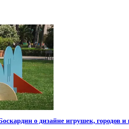
Боскардин о дизайне игрушек, городов и