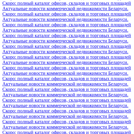
Скоро: полный каталог офисов, складов и торговых площадей
Актуальные новости коммерческой недвижимости Беларуси.
Скоро: полный каталог офисов, складов и торговых площадей
Актуальные новости коммерческой недвижимости Беларуси.
Скоро: полный каталог офисов, складов и торговых площадей
Актуальные новости коммерческой недвижимости Беларуси.
Скоро: полный каталог офисов, складов и торговых площадей
Актуальные новости коммерческой недвижимости Беларуси.
Скоро: полный каталог офисов, складов и торговых площадей
Актуальные новости коммерческой недвижимости Беларуси.
Скоро: полный каталог офисов, складов и торговых площадей
Актуальные новости коммерческой недвижимости Беларуси.
Скоро: полный каталог офисов, складов и торговых площадей
Актуальные новости коммерческой недвижимости Беларуси.
Скоро: полный каталог офисов, складов и торговых площадей
Актуальные новости коммерческой недвижимости Беларуси.
Скоро: полный каталог офисов, складов и торговых площадей
Актуальные новости коммерческой недвижимости Беларуси.
Скоро: полный каталог офисов, складов и торговых площадей
Актуальные новости коммерческой недвижимости Беларуси.
Скоро: полный каталог офисов, складов и торговых площадей
Актуальные новости коммерческой недвижимости Беларуси.
Скоро: полный каталог офисов, складов и торговых площадей
Актуальные новости коммерческой недвижимости Беларуси.
Скоро: полный каталог офисов, складов и торговых площадей