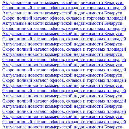
Актуальные новости коммерческой недвижимости Беларуси.
Скоро: полный каталог офисов, складов и торговых площадей
Актуальные новости коммерческой недвижимости Беларуси.
Скоро: полный каталог офисов, складов и торговых площадей
Актуальные новости коммерческой недвижимости Беларуси.
Скоро: полный каталог офисов, складов и торговых площадей
Актуальные новости коммерческой недвижимости Беларуси.
Скоро: полный каталог офисов, складов и торговых площадей
Актуальные новости коммерческой недвижимости Беларуси.
Скоро: полный каталог офисов, складов и торговых площадей
Актуальные новости коммерческой недвижимости Беларуси.
Скоро: полный каталог офисов, складов и торговых площадей
Актуальные новости коммерческой недвижимости Беларуси.
Скоро: полный каталог офисов, складов и торговых площадей
Актуальные новости коммерческой недвижимости Беларуси.
Скоро: полный каталог офисов, складов и торговых площадей
Актуальные новости коммерческой недвижимости Беларуси.
Скоро: полный каталог офисов, складов и торговых площадей
Актуальные новости коммерческой недвижимости Беларуси.
Скоро: полный каталог офисов, складов и торговых площадей
Актуальные новости коммерческой недвижимости Беларуси.
Скоро: полный каталог офисов, складов и торговых площадей
Актуальные новости коммерческой недвижимости Беларуси.
Скоро: полный каталог офисов, складов и торговых площадей
Актуальные новости коммерческой недвижимости Беларуси.