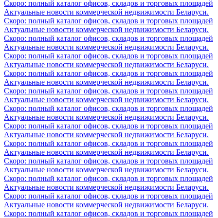
Скоро: полный каталог офисов, складов и торговых площадей
Актуальные новости коммерческой недвижимости Беларуси.
Скоро: полный каталог офисов, складов и торговых площадей
Актуальные новости коммерческой недвижимости Беларуси.
Скоро: полный каталог офисов, складов и торговых площадей
Актуальные новости коммерческой недвижимости Беларуси.
Скоро: полный каталог офисов, складов и торговых площадей
Актуальные новости коммерческой недвижимости Беларуси.
Скоро: полный каталог офисов, складов и торговых площадей
Актуальные новости коммерческой недвижимости Беларуси.
Скоро: полный каталог офисов, складов и торговых площадей
Актуальные новости коммерческой недвижимости Беларуси.
Скоро: полный каталог офисов, складов и торговых площадей
Актуальные новости коммерческой недвижимости Беларуси.
Скоро: полный каталог офисов, складов и торговых площадей
Актуальные новости коммерческой недвижимости Беларуси.
Скоро: полный каталог офисов, складов и торговых площадей
Актуальные новости коммерческой недвижимости Беларуси.
Скоро: полный каталог офисов, складов и торговых площадей
Актуальные новости коммерческой недвижимости Беларуси.
Скоро: полный каталог офисов, складов и торговых площадей
Актуальные новости коммерческой недвижимости Беларуси.
Скоро: полный каталог офисов, складов и торговых площадей
Актуальные новости коммерческой недвижимости Беларуси.
Скоро: полный каталог офисов, складов и торговых площадей