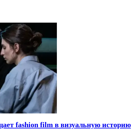
щает fashion film в визуальную историю