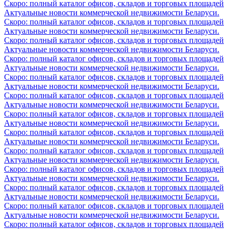
Скоро: полный каталог офисов, складов и торговых площадей
Актуальные новости коммерческой недвижимости Беларуси.
Скоро: полный каталог офисов, складов и торговых площадей
Актуальные новости коммерческой недвижимости Беларуси.
Скоро: полный каталог офисов, складов и торговых площадей
Актуальные новости коммерческой недвижимости Беларуси.
Скоро: полный каталог офисов, складов и торговых площадей
Актуальные новости коммерческой недвижимости Беларуси.
Скоро: полный каталог офисов, складов и торговых площадей
Актуальные новости коммерческой недвижимости Беларуси.
Скоро: полный каталог офисов, складов и торговых площадей
Актуальные новости коммерческой недвижимости Беларуси.
Скоро: полный каталог офисов, складов и торговых площадей
Актуальные новости коммерческой недвижимости Беларуси.
Скоро: полный каталог офисов, складов и торговых площадей
Актуальные новости коммерческой недвижимости Беларуси.
Скоро: полный каталог офисов, складов и торговых площадей
Актуальные новости коммерческой недвижимости Беларуси.
Скоро: полный каталог офисов, складов и торговых площадей
Актуальные новости коммерческой недвижимости Беларуси.
Скоро: полный каталог офисов, складов и торговых площадей
Актуальные новости коммерческой недвижимости Беларуси.
Скоро: полный каталог офисов, складов и торговых площадей
Актуальные новости коммерческой недвижимости Беларуси.
Скоро: полный каталог офисов, складов и торговых площадей