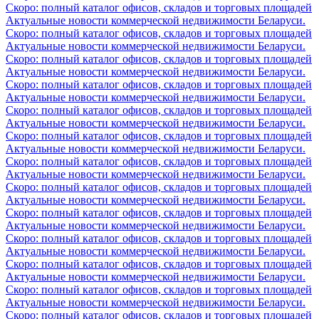
Скоро: полный каталог офисов, складов и торговых площадей
Актуальные новости коммерческой недвижимости Беларуси.
Скоро: полный каталог офисов, складов и торговых площадей
Актуальные новости коммерческой недвижимости Беларуси.
Скоро: полный каталог офисов, складов и торговых площадей
Актуальные новости коммерческой недвижимости Беларуси.
Скоро: полный каталог офисов, складов и торговых площадей
Актуальные новости коммерческой недвижимости Беларуси.
Скоро: полный каталог офисов, складов и торговых площадей
Актуальные новости коммерческой недвижимости Беларуси.
Скоро: полный каталог офисов, складов и торговых площадей
Актуальные новости коммерческой недвижимости Беларуси.
Скоро: полный каталог офисов, складов и торговых площадей
Актуальные новости коммерческой недвижимости Беларуси.
Скоро: полный каталог офисов, складов и торговых площадей
Актуальные новости коммерческой недвижимости Беларуси.
Скоро: полный каталог офисов, складов и торговых площадей
Актуальные новости коммерческой недвижимости Беларуси.
Скоро: полный каталог офисов, складов и торговых площадей
Актуальные новости коммерческой недвижимости Беларуси.
Скоро: полный каталог офисов, складов и торговых площадей
Актуальные новости коммерческой недвижимости Беларуси.
Скоро: полный каталог офисов, складов и торговых площадей
Актуальные новости коммерческой недвижимости Беларуси.
Скоро: полный каталог офисов, складов и торговых площадей