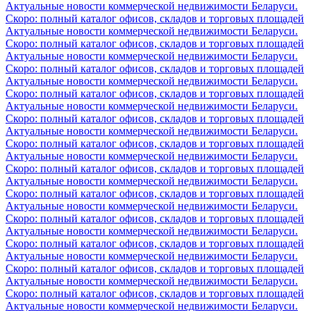
Актуальные новости коммерческой недвижимости Беларуси.
Скоро: полный каталог офисов, складов и торговых площадей
Актуальные новости коммерческой недвижимости Беларуси.
Скоро: полный каталог офисов, складов и торговых площадей
Актуальные новости коммерческой недвижимости Беларуси.
Скоро: полный каталог офисов, складов и торговых площадей
Актуальные новости коммерческой недвижимости Беларуси.
Скоро: полный каталог офисов, складов и торговых площадей
Актуальные новости коммерческой недвижимости Беларуси.
Скоро: полный каталог офисов, складов и торговых площадей
Актуальные новости коммерческой недвижимости Беларуси.
Скоро: полный каталог офисов, складов и торговых площадей
Актуальные новости коммерческой недвижимости Беларуси.
Скоро: полный каталог офисов, складов и торговых площадей
Актуальные новости коммерческой недвижимости Беларуси.
Скоро: полный каталог офисов, складов и торговых площадей
Актуальные новости коммерческой недвижимости Беларуси.
Скоро: полный каталог офисов, складов и торговых площадей
Актуальные новости коммерческой недвижимости Беларуси.
Скоро: полный каталог офисов, складов и торговых площадей
Актуальные новости коммерческой недвижимости Беларуси.
Скоро: полный каталог офисов, складов и торговых площадей
Актуальные новости коммерческой недвижимости Беларуси.
Скоро: полный каталог офисов, складов и торговых площадей
Актуальные новости коммерческой недвижимости Беларуси.