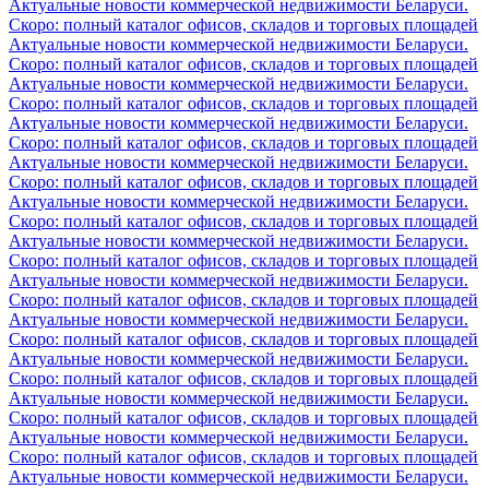
Актуальные новости коммерческой недвижимости Беларуси.
Скоро: полный каталог офисов, складов и торговых площадей
Актуальные новости коммерческой недвижимости Беларуси.
Скоро: полный каталог офисов, складов и торговых площадей
Актуальные новости коммерческой недвижимости Беларуси.
Скоро: полный каталог офисов, складов и торговых площадей
Актуальные новости коммерческой недвижимости Беларуси.
Скоро: полный каталог офисов, складов и торговых площадей
Актуальные новости коммерческой недвижимости Беларуси.
Скоро: полный каталог офисов, складов и торговых площадей
Актуальные новости коммерческой недвижимости Беларуси.
Скоро: полный каталог офисов, складов и торговых площадей
Актуальные новости коммерческой недвижимости Беларуси.
Скоро: полный каталог офисов, складов и торговых площадей
Актуальные новости коммерческой недвижимости Беларуси.
Скоро: полный каталог офисов, складов и торговых площадей
Актуальные новости коммерческой недвижимости Беларуси.
Скоро: полный каталог офисов, складов и торговых площадей
Актуальные новости коммерческой недвижимости Беларуси.
Скоро: полный каталог офисов, складов и торговых площадей
Актуальные новости коммерческой недвижимости Беларуси.
Скоро: полный каталог офисов, складов и торговых площадей
Актуальные новости коммерческой недвижимости Беларуси.
Скоро: полный каталог офисов, складов и торговых площадей
Актуальные новости коммерческой недвижимости Беларуси.