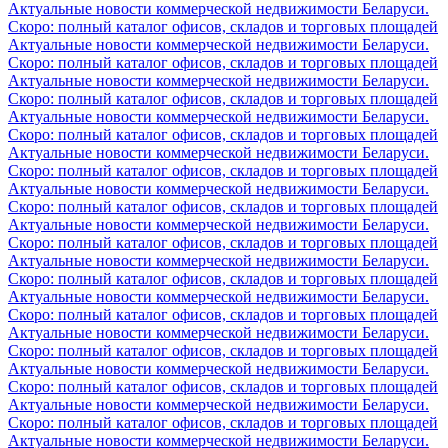
Актуальные новости коммерческой недвижимости Беларуси.
Скоро: полный каталог офисов, складов и торговых площадей
Актуальные новости коммерческой недвижимости Беларуси.
Скоро: полный каталог офисов, складов и торговых площадей
Актуальные новости коммерческой недвижимости Беларуси.
Скоро: полный каталог офисов, складов и торговых площадей
Актуальные новости коммерческой недвижимости Беларуси.
Скоро: полный каталог офисов, складов и торговых площадей
Актуальные новости коммерческой недвижимости Беларуси.
Скоро: полный каталог офисов, складов и торговых площадей
Актуальные новости коммерческой недвижимости Беларуси.
Скоро: полный каталог офисов, складов и торговых площадей
Актуальные новости коммерческой недвижимости Беларуси.
Скоро: полный каталог офисов, складов и торговых площадей
Актуальные новости коммерческой недвижимости Беларуси.
Скоро: полный каталог офисов, складов и торговых площадей
Актуальные новости коммерческой недвижимости Беларуси.
Скоро: полный каталог офисов, складов и торговых площадей
Актуальные новости коммерческой недвижимости Беларуси.
Скоро: полный каталог офисов, складов и торговых площадей
Актуальные новости коммерческой недвижимости Беларуси.
Скоро: полный каталог офисов, складов и торговых площадей
Актуальные новости коммерческой недвижимости Беларуси.
Скоро: полный каталог офисов, складов и торговых площадей
Актуальные новости коммерческой недвижимости Беларуси.