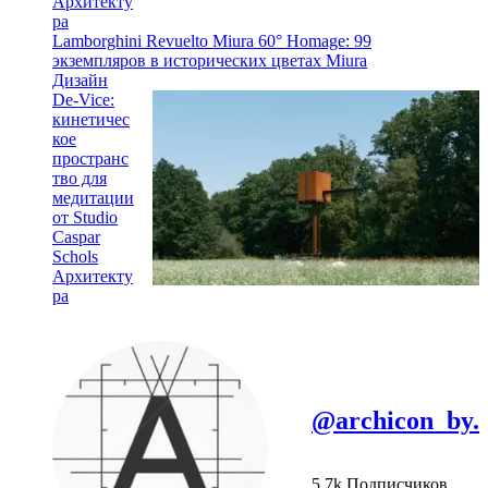
Архитекту
ра
Lamborghini Revuelto Miura 60° Homage: 99
экземпляров в исторических цветах Miura
Дизайн
De-Vice:
кинетичес
кое
пространс
тво для
медитации
от Studio
Caspar
Schols
Архитекту
ра
@archicon_by.
5,7k Подписчиков