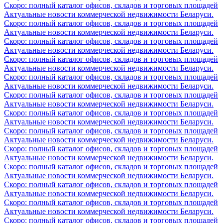
Скоро: полный каталог офисов, складов и торговых площадей
Актуальные новости коммерческой недвижимости Беларуси.
Скоро: полный каталог офисов, складов и торговых площадей
Актуальные новости коммерческой недвижимости Беларуси.
Скоро: полный каталог офисов, складов и торговых площадей
Актуальные новости коммерческой недвижимости Беларуси.
Скоро: полный каталог офисов, складов и торговых площадей
Актуальные новости коммерческой недвижимости Беларуси.
Скоро: полный каталог офисов, складов и торговых площадей
Актуальные новости коммерческой недвижимости Беларуси.
Скоро: полный каталог офисов, складов и торговых площадей
Актуальные новости коммерческой недвижимости Беларуси.
Скоро: полный каталог офисов, складов и торговых площадей
Актуальные новости коммерческой недвижимости Беларуси.
Скоро: полный каталог офисов, складов и торговых площадей
Актуальные новости коммерческой недвижимости Беларуси.
Скоро: полный каталог офисов, складов и торговых площадей
Актуальные новости коммерческой недвижимости Беларуси.
Скоро: полный каталог офисов, складов и торговых площадей
Актуальные новости коммерческой недвижимости Беларуси.
Скоро: полный каталог офисов, складов и торговых площадей
Актуальные новости коммерческой недвижимости Беларуси.
Скоро: полный каталог офисов, складов и торговых площадей
Актуальные новости коммерческой недвижимости Беларуси.
Скоро: полный каталог офисов, складов и торговых площадей