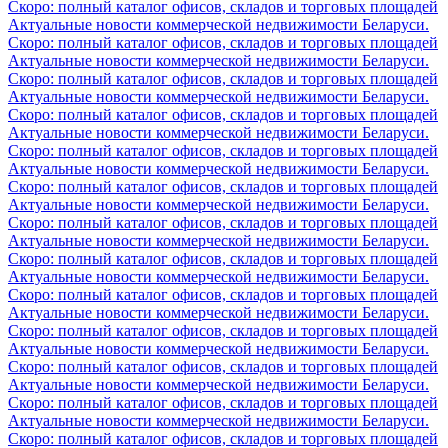
Скоро: полный каталог офисов, складов и торговых площадей
Актуальные новости коммерческой недвижимости Беларуси.
Скоро: полный каталог офисов, складов и торговых площадей
Актуальные новости коммерческой недвижимости Беларуси.
Скоро: полный каталог офисов, складов и торговых площадей
Актуальные новости коммерческой недвижимости Беларуси.
Скоро: полный каталог офисов, складов и торговых площадей
Актуальные новости коммерческой недвижимости Беларуси.
Скоро: полный каталог офисов, складов и торговых площадей
Актуальные новости коммерческой недвижимости Беларуси.
Скоро: полный каталог офисов, складов и торговых площадей
Актуальные новости коммерческой недвижимости Беларуси.
Скоро: полный каталог офисов, складов и торговых площадей
Актуальные новости коммерческой недвижимости Беларуси.
Скоро: полный каталог офисов, складов и торговых площадей
Актуальные новости коммерческой недвижимости Беларуси.
Скоро: полный каталог офисов, складов и торговых площадей
Актуальные новости коммерческой недвижимости Беларуси.
Скоро: полный каталог офисов, складов и торговых площадей
Актуальные новости коммерческой недвижимости Беларуси.
Скоро: полный каталог офисов, складов и торговых площадей
Актуальные новости коммерческой недвижимости Беларуси.
Скоро: полный каталог офисов, складов и торговых площадей
Актуальные новости коммерческой недвижимости Беларуси.
Скоро: полный каталог офисов, складов и торговых площадей