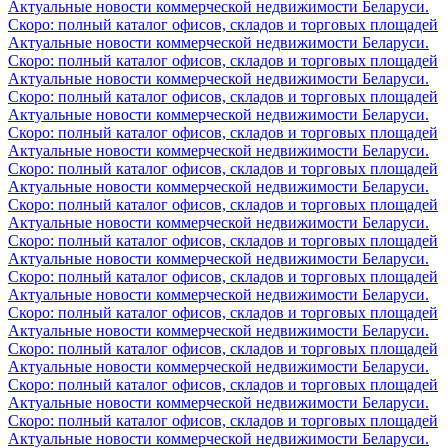
Актуальные новости коммерческой недвижимости Беларуси.
Скоро: полный каталог офисов, складов и торговых площадей
Актуальные новости коммерческой недвижимости Беларуси.
Скоро: полный каталог офисов, складов и торговых площадей
Актуальные новости коммерческой недвижимости Беларуси.
Скоро: полный каталог офисов, складов и торговых площадей
Актуальные новости коммерческой недвижимости Беларуси.
Скоро: полный каталог офисов, складов и торговых площадей
Актуальные новости коммерческой недвижимости Беларуси.
Скоро: полный каталог офисов, складов и торговых площадей
Актуальные новости коммерческой недвижимости Беларуси.
Скоро: полный каталог офисов, складов и торговых площадей
Актуальные новости коммерческой недвижимости Беларуси.
Скоро: полный каталог офисов, складов и торговых площадей
Актуальные новости коммерческой недвижимости Беларуси.
Скоро: полный каталог офисов, складов и торговых площадей
Актуальные новости коммерческой недвижимости Беларуси.
Скоро: полный каталог офисов, складов и торговых площадей
Актуальные новости коммерческой недвижимости Беларуси.
Скоро: полный каталог офисов, складов и торговых площадей
Актуальные новости коммерческой недвижимости Беларуси.
Скоро: полный каталог офисов, складов и торговых площадей
Актуальные новости коммерческой недвижимости Беларуси.
Скоро: полный каталог офисов, складов и торговых площадей
Актуальные новости коммерческой недвижимости Беларуси.