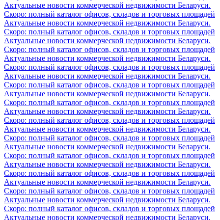
Актуальные новости коммерческой недвижимости Беларуси.
Скоро: полный каталог офисов, складов и торговых площадей
Актуальные новости коммерческой недвижимости Беларуси.
Скоро: полный каталог офисов, складов и торговых площадей
Актуальные новости коммерческой недвижимости Беларуси.
Скоро: полный каталог офисов, складов и торговых площадей
Актуальные новости коммерческой недвижимости Беларуси.
Скоро: полный каталог офисов, складов и торговых площадей
Актуальные новости коммерческой недвижимости Беларуси.
Скоро: полный каталог офисов, складов и торговых площадей
Актуальные новости коммерческой недвижимости Беларуси.
Скоро: полный каталог офисов, складов и торговых площадей
Актуальные новости коммерческой недвижимости Беларуси.
Скоро: полный каталог офисов, складов и торговых площадей
Актуальные новости коммерческой недвижимости Беларуси.
Скоро: полный каталог офисов, складов и торговых площадей
Актуальные новости коммерческой недвижимости Беларуси.
Скоро: полный каталог офисов, складов и торговых площадей
Актуальные новости коммерческой недвижимости Беларуси.
Скоро: полный каталог офисов, складов и торговых площадей
Актуальные новости коммерческой недвижимости Беларуси.
Скоро: полный каталог офисов, складов и торговых площадей
Актуальные новости коммерческой недвижимости Беларуси.
Скоро: полный каталог офисов, складов и торговых площадей
Актуальные новости коммерческой недвижимости Беларуси.