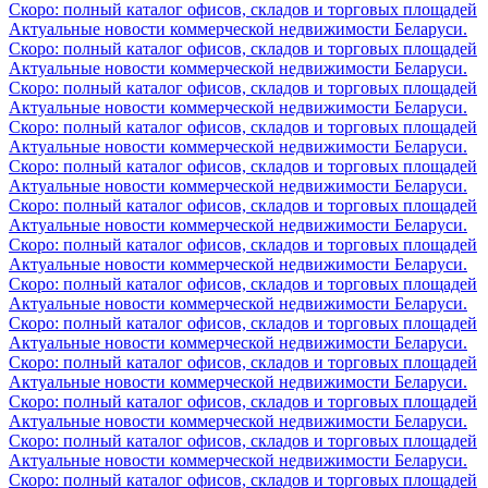
Скоро: полный каталог офисов, складов и торговых площадей
Актуальные новости коммерческой недвижимости Беларуси.
Скоро: полный каталог офисов, складов и торговых площадей
Актуальные новости коммерческой недвижимости Беларуси.
Скоро: полный каталог офисов, складов и торговых площадей
Актуальные новости коммерческой недвижимости Беларуси.
Скоро: полный каталог офисов, складов и торговых площадей
Актуальные новости коммерческой недвижимости Беларуси.
Скоро: полный каталог офисов, складов и торговых площадей
Актуальные новости коммерческой недвижимости Беларуси.
Скоро: полный каталог офисов, складов и торговых площадей
Актуальные новости коммерческой недвижимости Беларуси.
Скоро: полный каталог офисов, складов и торговых площадей
Актуальные новости коммерческой недвижимости Беларуси.
Скоро: полный каталог офисов, складов и торговых площадей
Актуальные новости коммерческой недвижимости Беларуси.
Скоро: полный каталог офисов, складов и торговых площадей
Актуальные новости коммерческой недвижимости Беларуси.
Скоро: полный каталог офисов, складов и торговых площадей
Актуальные новости коммерческой недвижимости Беларуси.
Скоро: полный каталог офисов, складов и торговых площадей
Актуальные новости коммерческой недвижимости Беларуси.
Скоро: полный каталог офисов, складов и торговых площадей
Актуальные новости коммерческой недвижимости Беларуси.
Скоро: полный каталог офисов, складов и торговых площадей