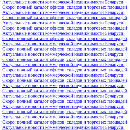
Актуальные новости коммерческой недвижимости Беларуси.
Скоро: полный каталог офисов, складов и торговых площадей
Актуальные новости коммерческой недвижимости Беларуси.
Скоро: полный каталог офисов, складов и торговых площадей
Актуальные новости коммерческой недвижимости Беларуси.
Скоро: полный каталог офисов, складов и торговых площадей
Актуальные новости коммерческой недвижимости Беларуси.
Скоро: полный каталог офисов, складов и торговых площадей
Актуальные новости коммерческой недвижимости Беларуси.
Скоро: полный каталог офисов, складов и торговых площадей
Актуальные новости коммерческой недвижимости Беларуси.
Скоро: полный каталог офисов, складов и торговых площадей
Актуальные новости коммерческой недвижимости Беларуси.
Скоро: полный каталог офисов, складов и торговых площадей
Актуальные новости коммерческой недвижимости Беларуси.
Скоро: полный каталог офисов, складов и торговых площадей
Актуальные новости коммерческой недвижимости Беларуси.
Скоро: полный каталог офисов, складов и торговых площадей
Актуальные новости коммерческой недвижимости Беларуси.
Скоро: полный каталог офисов, складов и торговых площадей
Актуальные новости коммерческой недвижимости Беларуси.
Скоро: полный каталог офисов, складов и торговых площадей
Актуальные новости коммерческой недвижимости Беларуси.
Скоро: полный каталог офисов, складов и торговых площадей
Актуальные новости коммерческой недвижимости Беларуси.