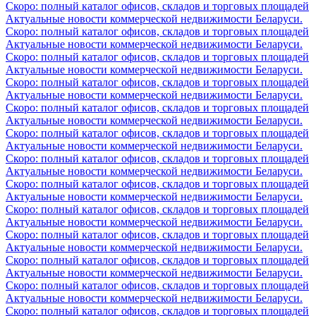
Скоро: полный каталог офисов, складов и торговых площадей
Актуальные новости коммерческой недвижимости Беларуси.
Скоро: полный каталог офисов, складов и торговых площадей
Актуальные новости коммерческой недвижимости Беларуси.
Скоро: полный каталог офисов, складов и торговых площадей
Актуальные новости коммерческой недвижимости Беларуси.
Скоро: полный каталог офисов, складов и торговых площадей
Актуальные новости коммерческой недвижимости Беларуси.
Скоро: полный каталог офисов, складов и торговых площадей
Актуальные новости коммерческой недвижимости Беларуси.
Скоро: полный каталог офисов, складов и торговых площадей
Актуальные новости коммерческой недвижимости Беларуси.
Скоро: полный каталог офисов, складов и торговых площадей
Актуальные новости коммерческой недвижимости Беларуси.
Скоро: полный каталог офисов, складов и торговых площадей
Актуальные новости коммерческой недвижимости Беларуси.
Скоро: полный каталог офисов, складов и торговых площадей
Актуальные новости коммерческой недвижимости Беларуси.
Скоро: полный каталог офисов, складов и торговых площадей
Актуальные новости коммерческой недвижимости Беларуси.
Скоро: полный каталог офисов, складов и торговых площадей
Актуальные новости коммерческой недвижимости Беларуси.
Скоро: полный каталог офисов, складов и торговых площадей
Актуальные новости коммерческой недвижимости Беларуси.
Скоро: полный каталог офисов, складов и торговых площадей