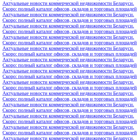
Актуальные новости коммерческой недвижимости Беларуси.
Скоро: полный каталог офисов, складов и торговых площадей
Актуальные новости коммерческой недвижимости Беларуси.
Скоро: полный каталог офисов, складов и торговых площадей
Актуальные новости коммерческой недвижимости Беларуси.
Скоро: полный каталог офисов, складов и торговых площадей
Актуальные новости коммерческой недвижимости Беларуси.
Скоро: полный каталог офисов, складов и торговых площадей
Актуальные новости коммерческой недвижимости Беларуси.
Скоро: полный каталог офисов, складов и торговых площадей
Актуальные новости коммерческой недвижимости Беларуси.
Скоро: полный каталог офисов, складов и торговых площадей
Актуальные новости коммерческой недвижимости Беларуси.
Скоро: полный каталог офисов, складов и торговых площадей
Актуальные новости коммерческой недвижимости Беларуси.
Скоро: полный каталог офисов, складов и торговых площадей
Актуальные новости коммерческой недвижимости Беларуси.
Скоро: полный каталог офисов, складов и торговых площадей
Актуальные новости коммерческой недвижимости Беларуси.
Скоро: полный каталог офисов, складов и торговых площадей
Актуальные новости коммерческой недвижимости Беларуси.
Скоро: полный каталог офисов, складов и торговых площадей
Актуальные новости коммерческой недвижимости Беларуси.
Скоро: полный каталог офисов, складов и торговых площадей
Актуальные новости коммерческой недвижимости Беларуси.