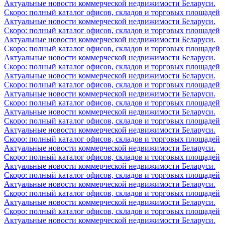
Актуальные новости коммерческой недвижимости Беларуси.
Скоро: полный каталог офисов, складов и торговых площадей
Актуальные новости коммерческой недвижимости Беларуси.
Скоро: полный каталог офисов, складов и торговых площадей
Актуальные новости коммерческой недвижимости Беларуси.
Скоро: полный каталог офисов, складов и торговых площадей
Актуальные новости коммерческой недвижимости Беларуси.
Скоро: полный каталог офисов, складов и торговых площадей
Актуальные новости коммерческой недвижимости Беларуси.
Скоро: полный каталог офисов, складов и торговых площадей
Актуальные новости коммерческой недвижимости Беларуси.
Скоро: полный каталог офисов, складов и торговых площадей
Актуальные новости коммерческой недвижимости Беларуси.
Скоро: полный каталог офисов, складов и торговых площадей
Актуальные новости коммерческой недвижимости Беларуси.
Скоро: полный каталог офисов, складов и торговых площадей
Актуальные новости коммерческой недвижимости Беларуси.
Скоро: полный каталог офисов, складов и торговых площадей
Актуальные новости коммерческой недвижимости Беларуси.
Скоро: полный каталог офисов, складов и торговых площадей
Актуальные новости коммерческой недвижимости Беларуси.
Скоро: полный каталог офисов, складов и торговых площадей
Актуальные новости коммерческой недвижимости Беларуси.
Скоро: полный каталог офисов, складов и торговых площадей
Актуальные новости коммерческой недвижимости Беларуси.