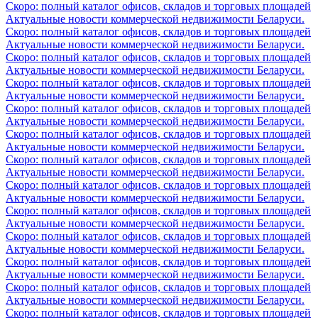
Скоро: полный каталог офисов, складов и торговых площадей
Актуальные новости коммерческой недвижимости Беларуси.
Скоро: полный каталог офисов, складов и торговых площадей
Актуальные новости коммерческой недвижимости Беларуси.
Скоро: полный каталог офисов, складов и торговых площадей
Актуальные новости коммерческой недвижимости Беларуси.
Скоро: полный каталог офисов, складов и торговых площадей
Актуальные новости коммерческой недвижимости Беларуси.
Скоро: полный каталог офисов, складов и торговых площадей
Актуальные новости коммерческой недвижимости Беларуси.
Скоро: полный каталог офисов, складов и торговых площадей
Актуальные новости коммерческой недвижимости Беларуси.
Скоро: полный каталог офисов, складов и торговых площадей
Актуальные новости коммерческой недвижимости Беларуси.
Скоро: полный каталог офисов, складов и торговых площадей
Актуальные новости коммерческой недвижимости Беларуси.
Скоро: полный каталог офисов, складов и торговых площадей
Актуальные новости коммерческой недвижимости Беларуси.
Скоро: полный каталог офисов, складов и торговых площадей
Актуальные новости коммерческой недвижимости Беларуси.
Скоро: полный каталог офисов, складов и торговых площадей
Актуальные новости коммерческой недвижимости Беларуси.
Скоро: полный каталог офисов, складов и торговых площадей
Актуальные новости коммерческой недвижимости Беларуси.
Скоро: полный каталог офисов, складов и торговых площадей