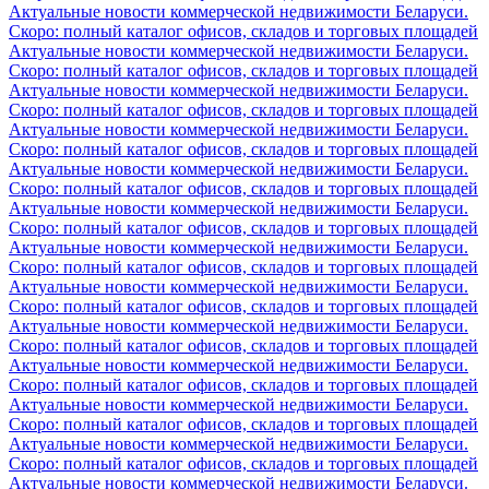
Актуальные новости коммерческой недвижимости Беларуси.
Скоро: полный каталог офисов, складов и торговых площадей
Актуальные новости коммерческой недвижимости Беларуси.
Скоро: полный каталог офисов, складов и торговых площадей
Актуальные новости коммерческой недвижимости Беларуси.
Скоро: полный каталог офисов, складов и торговых площадей
Актуальные новости коммерческой недвижимости Беларуси.
Скоро: полный каталог офисов, складов и торговых площадей
Актуальные новости коммерческой недвижимости Беларуси.
Скоро: полный каталог офисов, складов и торговых площадей
Актуальные новости коммерческой недвижимости Беларуси.
Скоро: полный каталог офисов, складов и торговых площадей
Актуальные новости коммерческой недвижимости Беларуси.
Скоро: полный каталог офисов, складов и торговых площадей
Актуальные новости коммерческой недвижимости Беларуси.
Скоро: полный каталог офисов, складов и торговых площадей
Актуальные новости коммерческой недвижимости Беларуси.
Скоро: полный каталог офисов, складов и торговых площадей
Актуальные новости коммерческой недвижимости Беларуси.
Скоро: полный каталог офисов, складов и торговых площадей
Актуальные новости коммерческой недвижимости Беларуси.
Скоро: полный каталог офисов, складов и торговых площадей
Актуальные новости коммерческой недвижимости Беларуси.
Скоро: полный каталог офисов, складов и торговых площадей
Актуальные новости коммерческой недвижимости Беларуси.