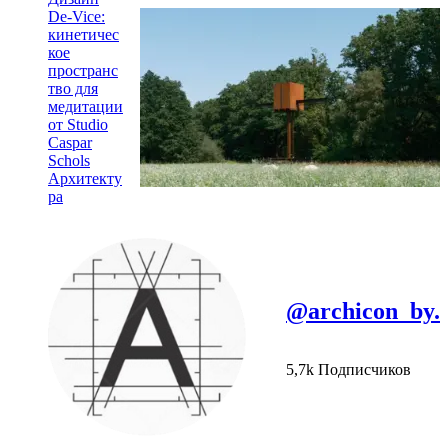
De-Vice:
кинетичес
кое
пространс
тво для
медитации
от Studio
Caspar
Schols
Архитекту
ра
@archicon_by.
5,7k Подписчиков