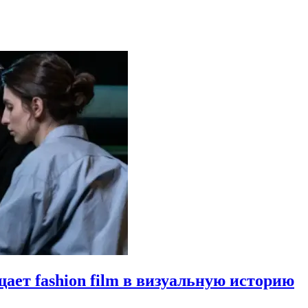
щает fashion film в визуальную историю