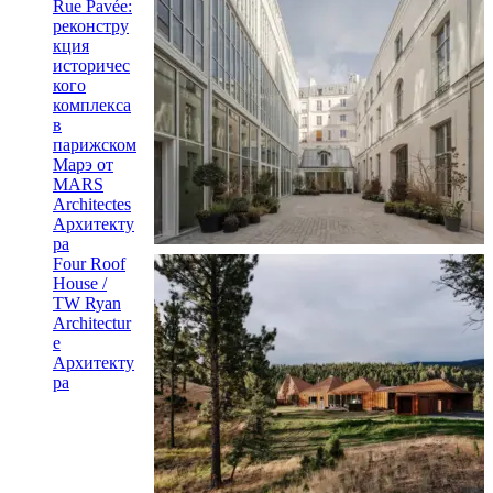
Rue Pavée:
реконстру
кция
историчес
кого
комплекса
в
парижском
Марэ от
MARS
Architectes
Архитекту
ра
Four Roof
House /
TW Ryan
Architectur
e
Архитекту
ра