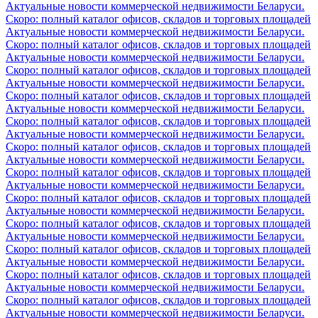
Актуальные новости коммерческой недвижимости Беларуси.
Скоро: полный каталог офисов, складов и торговых площадей
Актуальные новости коммерческой недвижимости Беларуси.
Скоро: полный каталог офисов, складов и торговых площадей
Актуальные новости коммерческой недвижимости Беларуси.
Скоро: полный каталог офисов, складов и торговых площадей
Актуальные новости коммерческой недвижимости Беларуси.
Скоро: полный каталог офисов, складов и торговых площадей
Актуальные новости коммерческой недвижимости Беларуси.
Скоро: полный каталог офисов, складов и торговых площадей
Актуальные новости коммерческой недвижимости Беларуси.
Скоро: полный каталог офисов, складов и торговых площадей
Актуальные новости коммерческой недвижимости Беларуси.
Скоро: полный каталог офисов, складов и торговых площадей
Актуальные новости коммерческой недвижимости Беларуси.
Скоро: полный каталог офисов, складов и торговых площадей
Актуальные новости коммерческой недвижимости Беларуси.
Скоро: полный каталог офисов, складов и торговых площадей
Актуальные новости коммерческой недвижимости Беларуси.
Скоро: полный каталог офисов, складов и торговых площадей
Актуальные новости коммерческой недвижимости Беларуси.
Скоро: полный каталог офисов, складов и торговых площадей
Актуальные новости коммерческой недвижимости Беларуси.
Скоро: полный каталог офисов, складов и торговых площадей
Актуальные новости коммерческой недвижимости Беларуси.