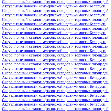
Скоро: полный каталог офисов, складов и торговых площадей
Актуальные новости коммерческой недвижимости Беларуси.
Скоро: полный каталог офисов, складов и торговых площадей
Актуальные новости коммерческой недвижимости Беларуси.
Скоро: полный каталог офисов, складов и торговых площадей
Актуальные новости коммерческой недвижимости Беларуси.
Скоро: полный каталог офисов, складов и торговых площадей
Актуальные новости коммерческой недвижимости Беларуси.
Скоро: полный каталог офисов, складов и торговых площадей
Актуальные новости коммерческой недвижимости Беларуси.
Скоро: полный каталог офисов, складов и торговых площадей
Актуальные новости коммерческой недвижимости Беларуси.
Скоро: полный каталог офисов, складов и торговых площадей
Актуальные новости коммерческой недвижимости Беларуси.
Скоро: полный каталог офисов, складов и торговых площадей
Актуальные новости коммерческой недвижимости Беларуси.
Скоро: полный каталог офисов, складов и торговых площадей
Актуальные новости коммерческой недвижимости Беларуси.
Скоро: полный каталог офисов, складов и торговых площадей
Актуальные новости коммерческой недвижимости Беларуси.
Скоро: полный каталог офисов, складов и торговых площадей
Актуальные новости коммерческой недвижимости Беларуси.
Скоро: полный каталог офисов, складов и торговых площадей
Актуальные новости коммерческой недвижимости Беларуси.
Скоро: полный каталог офисов, складов и торговых площадей