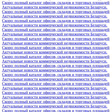
Скоро: полный каталог офисов, складов и торговых площадей
Актуальные новости коммерческой недвижимости Беларуси.
Скоро: полный каталог офисов, складов и торговых площадей
Актуальные новости коммерческой недвижимости Беларуси.
Скоро: полный каталог офисов, складов и торговых площадей
Актуальные новости коммерческой недвижимости Беларуси.
Скоро: полный каталог офисов, складов и торговых площадей
Актуальные новости коммерческой недвижимости Беларуси.
Скоро: полный каталог офисов, складов и торговых площадей
Актуальные новости коммерческой недвижимости Беларуси.
Скоро: полный каталог офисов, складов и торговых площадей
Актуальные новости коммерческой недвижимости Беларуси.
Скоро: полный каталог офисов, складов и торговых площадей
Актуальные новости коммерческой недвижимости Беларуси.
Скоро: полный каталог офисов, складов и торговых площадей
Актуальные новости коммерческой недвижимости Беларуси.
Скоро: полный каталог офисов, складов и торговых площадей
Актуальные новости коммерческой недвижимости Беларуси.
Скоро: полный каталог офисов, складов и торговых площадей
Актуальные новости коммерческой недвижимости Беларуси.
Скоро: полный каталог офисов, складов и торговых площадей
Актуальные новости коммерческой недвижимости Беларуси.
Скоро: полный каталог офисов, складов и торговых площадей
Актуальные новости коммерческой недвижимости Беларуси.
Скоро: полный каталог офисов, складов и торговых площадей