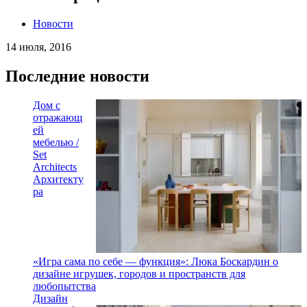
Новости
14 июля, 2016
Последние новости
Дом с
отражающ
ей
мебелью /
Set
Architects
Архитекту
ра
«Игра сама по себе — функция»: Люка Боскардин о
дизайне игрушек, городов и пространств для
любопытства
Дизайн