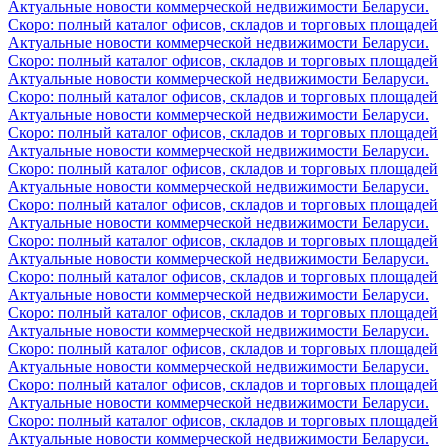
Актуальные новости коммерческой недвижимости Беларуси.
Скоро: полный каталог офисов, складов и торговых площадей
Актуальные новости коммерческой недвижимости Беларуси.
Скоро: полный каталог офисов, складов и торговых площадей
Актуальные новости коммерческой недвижимости Беларуси.
Скоро: полный каталог офисов, складов и торговых площадей
Актуальные новости коммерческой недвижимости Беларуси.
Скоро: полный каталог офисов, складов и торговых площадей
Актуальные новости коммерческой недвижимости Беларуси.
Скоро: полный каталог офисов, складов и торговых площадей
Актуальные новости коммерческой недвижимости Беларуси.
Скоро: полный каталог офисов, складов и торговых площадей
Актуальные новости коммерческой недвижимости Беларуси.
Скоро: полный каталог офисов, складов и торговых площадей
Актуальные новости коммерческой недвижимости Беларуси.
Скоро: полный каталог офисов, складов и торговых площадей
Актуальные новости коммерческой недвижимости Беларуси.
Скоро: полный каталог офисов, складов и торговых площадей
Актуальные новости коммерческой недвижимости Беларуси.
Скоро: полный каталог офисов, складов и торговых площадей
Актуальные новости коммерческой недвижимости Беларуси.
Скоро: полный каталог офисов, складов и торговых площадей
Актуальные новости коммерческой недвижимости Беларуси.
Скоро: полный каталог офисов, складов и торговых площадей
Актуальные новости коммерческой недвижимости Беларуси.