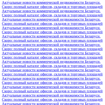
Актуальные новости коммерческой недвижимости Беларуси.
Скоро: полный каталог офисов, складов и торговых площадей
Актуальные новости коммерческой недвижимости Беларуси.
Скоро: полный каталог офисов, складов и торговых площадей
Актуальные новости коммерческой недвижимости Беларуси.
Скоро: полный каталог офисов, складов и торговых площадей
Актуальные новости коммерческой недвижимости Беларуси.
Скоро: полный каталог офисов, складов и торговых площадей
Актуальные новости коммерческой недвижимости Беларуси.
Скоро: полный каталог офисов, складов и торговых площадей
Актуальные новости коммерческой недвижимости Беларуси.
Скоро: полный каталог офисов, складов и торговых площадей
Актуальные новости коммерческой недвижимости Беларуси.
Скоро: полный каталог офисов, складов и торговых площадей
Актуальные новости коммерческой недвижимости Беларуси.
Скоро: полный каталог офисов, складов и торговых площадей
Актуальные новости коммерческой недвижимости Беларуси.
Скоро: полный каталог офисов, складов и торговых площадей
Актуальные новости коммерческой недвижимости Беларуси.
Скоро: полный каталог офисов, складов и торговых площадей
Актуальные новости коммерческой недвижимости Беларуси.
Скоро: полный каталог офисов, складов и торговых площадей
Актуальные новости коммерческой недвижимости Беларуси.
Скоро: полный каталог офисов, складов и торговых площадей
Актуальные новости коммерческой недвижимости Беларуси.