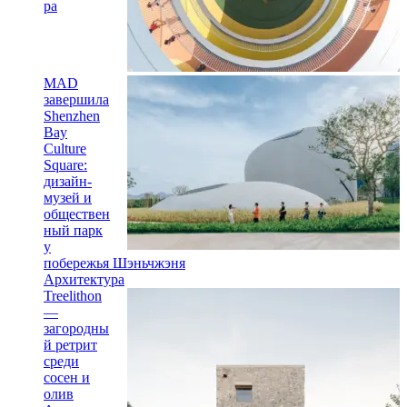
ра
MAD
завершила
Shenzhen
Bay
Culture
Square:
дизайн-
музей и
обществен
ный парк
у
побережья Шэньчжэня
Архитектура
Treelithon
—
загородны
й ретрит
среди
сосен и
олив