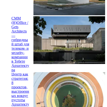
CMM
(H)Office /
Gets
Architects
—
гибридны
й штаб для
телеком- и
security-
компании
в Тебете
Архитекту
ра
Центр как
стратегия:
8
проектов,
выстроенн
ых вокруг
пустоты
Архитекту