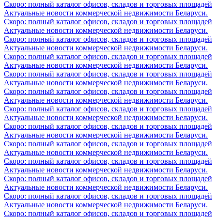
Скоро: полный каталог офисов, складов и торговых площадей
Актуальные новости коммерческой недвижимости Беларуси.
Скоро: полный каталог офисов, складов и торговых площадей
Актуальные новости коммерческой недвижимости Беларуси.
Скоро: полный каталог офисов, складов и торговых площадей
Актуальные новости коммерческой недвижимости Беларуси.
Скоро: полный каталог офисов, складов и торговых площадей
Актуальные новости коммерческой недвижимости Беларуси.
Скоро: полный каталог офисов, складов и торговых площадей
Актуальные новости коммерческой недвижимости Беларуси.
Скоро: полный каталог офисов, складов и торговых площадей
Актуальные новости коммерческой недвижимости Беларуси.
Скоро: полный каталог офисов, складов и торговых площадей
Актуальные новости коммерческой недвижимости Беларуси.
Скоро: полный каталог офисов, складов и торговых площадей
Актуальные новости коммерческой недвижимости Беларуси.
Скоро: полный каталог офисов, складов и торговых площадей
Актуальные новости коммерческой недвижимости Беларуси.
Скоро: полный каталог офисов, складов и торговых площадей
Актуальные новости коммерческой недвижимости Беларуси.
Скоро: полный каталог офисов, складов и торговых площадей
Актуальные новости коммерческой недвижимости Беларуси.
Скоро: полный каталог офисов, складов и торговых площадей
Актуальные новости коммерческой недвижимости Беларуси.
Скоро: полный каталог офисов, складов и торговых площадей