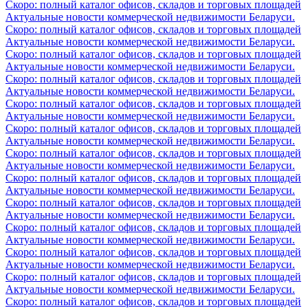
Скоро: полный каталог офисов, складов и торговых площадей
Актуальные новости коммерческой недвижимости Беларуси.
Скоро: полный каталог офисов, складов и торговых площадей
Актуальные новости коммерческой недвижимости Беларуси.
Скоро: полный каталог офисов, складов и торговых площадей
Актуальные новости коммерческой недвижимости Беларуси.
Скоро: полный каталог офисов, складов и торговых площадей
Актуальные новости коммерческой недвижимости Беларуси.
Скоро: полный каталог офисов, складов и торговых площадей
Актуальные новости коммерческой недвижимости Беларуси.
Скоро: полный каталог офисов, складов и торговых площадей
Актуальные новости коммерческой недвижимости Беларуси.
Скоро: полный каталог офисов, складов и торговых площадей
Актуальные новости коммерческой недвижимости Беларуси.
Скоро: полный каталог офисов, складов и торговых площадей
Актуальные новости коммерческой недвижимости Беларуси.
Скоро: полный каталог офисов, складов и торговых площадей
Актуальные новости коммерческой недвижимости Беларуси.
Скоро: полный каталог офисов, складов и торговых площадей
Актуальные новости коммерческой недвижимости Беларуси.
Скоро: полный каталог офисов, складов и торговых площадей
Актуальные новости коммерческой недвижимости Беларуси.
Скоро: полный каталог офисов, складов и торговых площадей
Актуальные новости коммерческой недвижимости Беларуси.
Скоро: полный каталог офисов, складов и торговых площадей