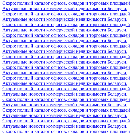
Скоро: полный каталог офисов, складов и торговых площадей
Актуальные новости коммерческой недвижимости Беларуси.
Скоро: полный каталог офисов, складов и торговых площадей
Актуальные новости коммерческой недвижимости Беларуси.
Скоро: полный каталог офисов, складов и торговых площадей
Актуальные новости коммерческой недвижимости Беларуси.
Скоро: полный каталог офисов, складов и торговых площадей
Актуальные новости коммерческой недвижимости Беларуси.
Скоро: полный каталог офисов, складов и торговых площадей
Актуальные новости коммерческой недвижимости Беларуси.
Скоро: полный каталог офисов, складов и торговых площадей
Актуальные новости коммерческой недвижимости Беларуси.
Скоро: полный каталог офисов, складов и торговых площадей
Актуальные новости коммерческой недвижимости Беларуси.
Скоро: полный каталог офисов, складов и торговых площадей
Актуальные новости коммерческой недвижимости Беларуси.
Скоро: полный каталог офисов, складов и торговых площадей
Актуальные новости коммерческой недвижимости Беларуси.
Скоро: полный каталог офисов, складов и торговых площадей
Актуальные новости коммерческой недвижимости Беларуси.
Скоро: полный каталог офисов, складов и торговых площадей
Актуальные новости коммерческой недвижимости Беларуси.
Скоро: полный каталог офисов, складов и торговых площадей
Актуальные новости коммерческой недвижимости Беларуси.
Скоро: полный каталог офисов, складов и торговых площадей