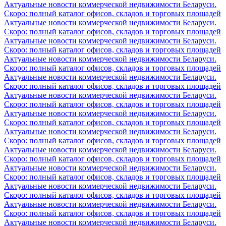
Актуальные новости коммерческой недвижимости Беларуси.
Скоро: полный каталог офисов, складов и торговых площадей
Актуальные новости коммерческой недвижимости Беларуси.
Скоро: полный каталог офисов, складов и торговых площадей
Актуальные новости коммерческой недвижимости Беларуси.
Скоро: полный каталог офисов, складов и торговых площадей
Актуальные новости коммерческой недвижимости Беларуси.
Скоро: полный каталог офисов, складов и торговых площадей
Актуальные новости коммерческой недвижимости Беларуси.
Скоро: полный каталог офисов, складов и торговых площадей
Актуальные новости коммерческой недвижимости Беларуси.
Скоро: полный каталог офисов, складов и торговых площадей
Актуальные новости коммерческой недвижимости Беларуси.
Скоро: полный каталог офисов, складов и торговых площадей
Актуальные новости коммерческой недвижимости Беларуси.
Скоро: полный каталог офисов, складов и торговых площадей
Актуальные новости коммерческой недвижимости Беларуси.
Скоро: полный каталог офисов, складов и торговых площадей
Актуальные новости коммерческой недвижимости Беларуси.
Скоро: полный каталог офисов, складов и торговых площадей
Актуальные новости коммерческой недвижимости Беларуси.
Скоро: полный каталог офисов, складов и торговых площадей
Актуальные новости коммерческой недвижимости Беларуси.
Скоро: полный каталог офисов, складов и торговых площадей
Актуальные новости коммерческой недвижимости Беларуси.