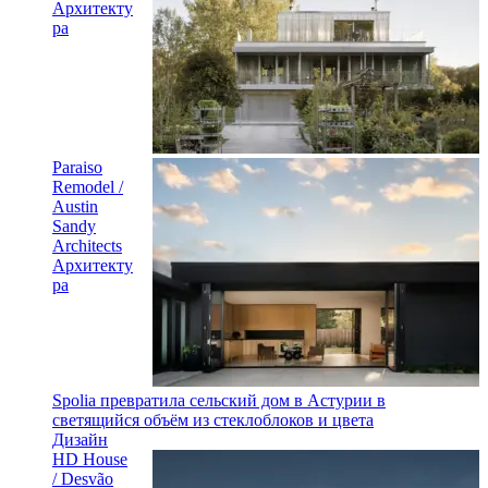
Архитекту
ра
Paraiso
Remodel /
Austin
Sandy
Architects
Архитекту
ра
Spolia превратила сельский дом в Астурии в
светящийся объём из стеклоблоков и цвета
Дизайн
HD House
/ Desvão