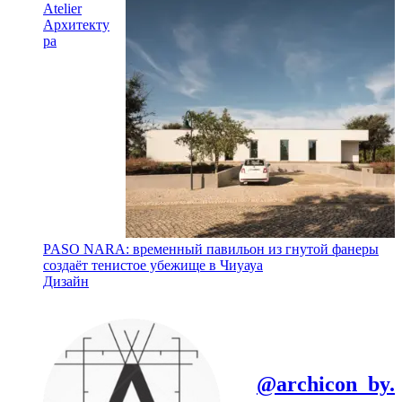
Atelier
Архитекту
ра
PASO NARA: временный павильон из гнутой фанеры
создаёт тенистое убежище в Чиуауа
Дизайн
@archicon_by.