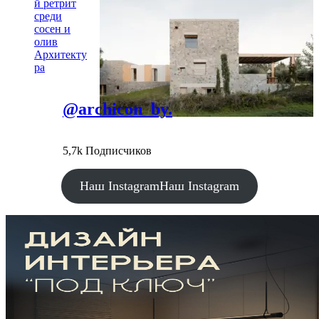
й ретрит
среди
сосен и
олив
Архитекту
ра
@archicon_by.
5,7k Подписчиков
Наш Instagram
Наш Instagram