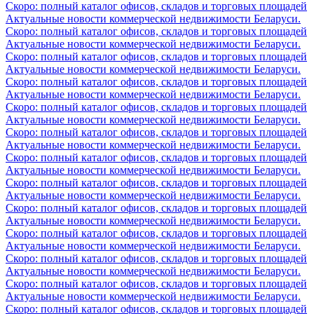
Скоро: полный каталог офисов, складов и торговых площадей
Актуальные новости коммерческой недвижимости Беларуси.
Скоро: полный каталог офисов, складов и торговых площадей
Актуальные новости коммерческой недвижимости Беларуси.
Скоро: полный каталог офисов, складов и торговых площадей
Актуальные новости коммерческой недвижимости Беларуси.
Скоро: полный каталог офисов, складов и торговых площадей
Актуальные новости коммерческой недвижимости Беларуси.
Скоро: полный каталог офисов, складов и торговых площадей
Актуальные новости коммерческой недвижимости Беларуси.
Скоро: полный каталог офисов, складов и торговых площадей
Актуальные новости коммерческой недвижимости Беларуси.
Скоро: полный каталог офисов, складов и торговых площадей
Актуальные новости коммерческой недвижимости Беларуси.
Скоро: полный каталог офисов, складов и торговых площадей
Актуальные новости коммерческой недвижимости Беларуси.
Скоро: полный каталог офисов, складов и торговых площадей
Актуальные новости коммерческой недвижимости Беларуси.
Скоро: полный каталог офисов, складов и торговых площадей
Актуальные новости коммерческой недвижимости Беларуси.
Скоро: полный каталог офисов, складов и торговых площадей
Актуальные новости коммерческой недвижимости Беларуси.
Скоро: полный каталог офисов, складов и торговых площадей
Актуальные новости коммерческой недвижимости Беларуси.
Скоро: полный каталог офисов, складов и торговых площадей