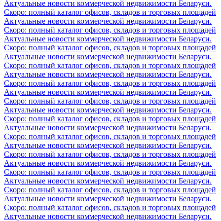
Актуальные новости коммерческой недвижимости Беларуси.
Скоро: полный каталог офисов, складов и торговых площадей
Актуальные новости коммерческой недвижимости Беларуси.
Скоро: полный каталог офисов, складов и торговых площадей
Актуальные новости коммерческой недвижимости Беларуси.
Скоро: полный каталог офисов, складов и торговых площадей
Актуальные новости коммерческой недвижимости Беларуси.
Скоро: полный каталог офисов, складов и торговых площадей
Актуальные новости коммерческой недвижимости Беларуси.
Скоро: полный каталог офисов, складов и торговых площадей
Актуальные новости коммерческой недвижимости Беларуси.
Скоро: полный каталог офисов, складов и торговых площадей
Актуальные новости коммерческой недвижимости Беларуси.
Скоро: полный каталог офисов, складов и торговых площадей
Актуальные новости коммерческой недвижимости Беларуси.
Скоро: полный каталог офисов, складов и торговых площадей
Актуальные новости коммерческой недвижимости Беларуси.
Скоро: полный каталог офисов, складов и торговых площадей
Актуальные новости коммерческой недвижимости Беларуси.
Скоро: полный каталог офисов, складов и торговых площадей
Актуальные новости коммерческой недвижимости Беларуси.
Скоро: полный каталог офисов, складов и торговых площадей
Актуальные новости коммерческой недвижимости Беларуси.
Скоро: полный каталог офисов, складов и торговых площадей
Актуальные новости коммерческой недвижимости Беларуси.