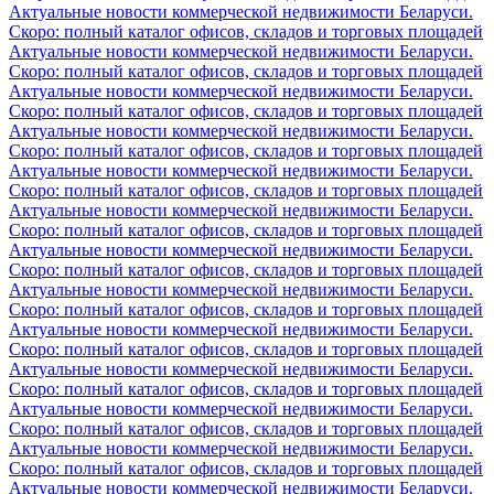
Актуальные новости коммерческой недвижимости Беларуси.
Скоро: полный каталог офисов, складов и торговых площадей
Актуальные новости коммерческой недвижимости Беларуси.
Скоро: полный каталог офисов, складов и торговых площадей
Актуальные новости коммерческой недвижимости Беларуси.
Скоро: полный каталог офисов, складов и торговых площадей
Актуальные новости коммерческой недвижимости Беларуси.
Скоро: полный каталог офисов, складов и торговых площадей
Актуальные новости коммерческой недвижимости Беларуси.
Скоро: полный каталог офисов, складов и торговых площадей
Актуальные новости коммерческой недвижимости Беларуси.
Скоро: полный каталог офисов, складов и торговых площадей
Актуальные новости коммерческой недвижимости Беларуси.
Скоро: полный каталог офисов, складов и торговых площадей
Актуальные новости коммерческой недвижимости Беларуси.
Скоро: полный каталог офисов, складов и торговых площадей
Актуальные новости коммерческой недвижимости Беларуси.
Скоро: полный каталог офисов, складов и торговых площадей
Актуальные новости коммерческой недвижимости Беларуси.
Скоро: полный каталог офисов, складов и торговых площадей
Актуальные новости коммерческой недвижимости Беларуси.
Скоро: полный каталог офисов, складов и торговых площадей
Актуальные новости коммерческой недвижимости Беларуси.
Скоро: полный каталог офисов, складов и торговых площадей
Актуальные новости коммерческой недвижимости Беларуси.