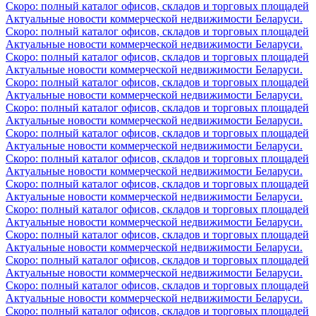
Скоро: полный каталог офисов, складов и торговых площадей
Актуальные новости коммерческой недвижимости Беларуси.
Скоро: полный каталог офисов, складов и торговых площадей
Актуальные новости коммерческой недвижимости Беларуси.
Скоро: полный каталог офисов, складов и торговых площадей
Актуальные новости коммерческой недвижимости Беларуси.
Скоро: полный каталог офисов, складов и торговых площадей
Актуальные новости коммерческой недвижимости Беларуси.
Скоро: полный каталог офисов, складов и торговых площадей
Актуальные новости коммерческой недвижимости Беларуси.
Скоро: полный каталог офисов, складов и торговых площадей
Актуальные новости коммерческой недвижимости Беларуси.
Скоро: полный каталог офисов, складов и торговых площадей
Актуальные новости коммерческой недвижимости Беларуси.
Скоро: полный каталог офисов, складов и торговых площадей
Актуальные новости коммерческой недвижимости Беларуси.
Скоро: полный каталог офисов, складов и торговых площадей
Актуальные новости коммерческой недвижимости Беларуси.
Скоро: полный каталог офисов, складов и торговых площадей
Актуальные новости коммерческой недвижимости Беларуси.
Скоро: полный каталог офисов, складов и торговых площадей
Актуальные новости коммерческой недвижимости Беларуси.
Скоро: полный каталог офисов, складов и торговых площадей
Актуальные новости коммерческой недвижимости Беларуси.
Скоро: полный каталог офисов, складов и торговых площадей