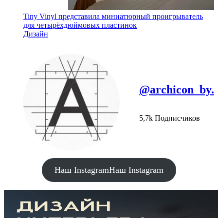
Tiny Vinyl представила миниатюрный проигрыватель
для четырёхдюймовых пластинок
Дизайн
@archicon_by.
5,7k Подписчиков
Наш Instagram
Наш Instagram