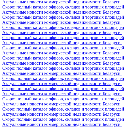
Актуальные новости коммерческой недвижимости Беларуси.
Скоро: полный каталог офисов, складов и торговых площадей
Актуальные новости коммерческой недвижимости Беларуси.
Скоро: полный каталог офисов, складов и торговых площадей
Актуальные новости коммерческой недвижимости Беларуси.
Скоро: полный каталог офисов, складов и торговых площадей
Актуальные новости коммерческой недвижимости Беларуси.
Скоро: полный каталог офисов, складов и торговых площадей
Актуальные новости коммерческой недвижимости Беларуси.
Скоро: полный каталог офисов, складов и торговых площадей
Актуальные новости коммерческой недвижимости Беларуси.
Скоро: полный каталог офисов, складов и торговых площадей
Актуальные новости коммерческой недвижимости Беларуси.
Скоро: полный каталог офисов, складов и торговых площадей
Актуальные новости коммерческой недвижимости Беларуси.
Скоро: полный каталог офисов, складов и торговых площадей
Актуальные новости коммерческой недвижимости Беларуси.
Скоро: полный каталог офисов, складов и торговых площадей
Актуальные новости коммерческой недвижимости Беларуси.
Скоро: полный каталог офисов, складов и торговых площадей
Актуальные новости коммерческой недвижимости Беларуси.
Скоро: полный каталог офисов, складов и торговых площадей
Актуальные новости коммерческой недвижимости Беларуси.
Скоро: полный каталог офисов, складов и торговых площадей
Актуальные новости коммерческой недвижимости Беларуси.