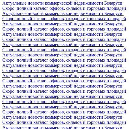
Актуальные новости коммерческой недвижимости Беларуси.
Скоро: полный каталог офисов, складов и торговых площадей
Актуальные новости коммерческой недвижимости Беларуси.
Скоро: полный каталог офисов, складов и торговых площадей
Актуальные новости коммерческой недвижимости Беларуси.
Скоро: полный каталог офисов, складов и торговых площадей
Актуальные новости коммерческой недвижимости Беларуси.
Скоро: полный каталог офисов, складов и торговых площадей
Актуальные новости коммерческой недвижимости Беларуси.
Скоро: полный каталог офисов, складов и торговых площадей
Актуальные новости коммерческой недвижимости Беларуси.
Скоро: полный каталог офисов, складов и торговых площадей
Актуальные новости коммерческой недвижимости Беларуси.
Скоро: полный каталог офисов, складов и торговых площадей
Актуальные новости коммерческой недвижимости Беларуси.
Скоро: полный каталог офисов, складов и торговых площадей
Актуальные новости коммерческой недвижимости Беларуси.
Скоро: полный каталог офисов, складов и торговых площадей
Актуальные новости коммерческой недвижимости Беларуси.
Скоро: полный каталог офисов, складов и торговых площадей
Актуальные новости коммерческой недвижимости Беларуси.
Скоро: полный каталог офисов, складов и торговых площадей
Актуальные новости коммерческой недвижимости Беларуси.
Скоро: полный каталог офисов, складов и торговых площадей
Актуальные новости коммерческой недвижимости Беларуси.