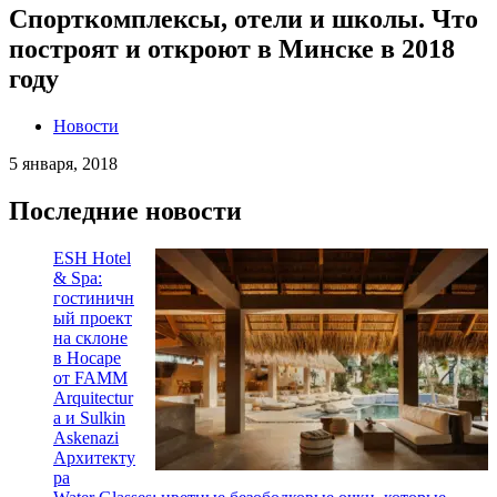
Спорткомплексы, отели и школы. Что
построят и откроют в Минске в 2018
году
Новости
5 января, 2018
Последние новости
ESH Hotel
& Spa:
гостиничн
ый проект
на склоне
в Носаре
от FAMM
Arquitectur
a и Sulkin
Askenazi
Архитекту
ра