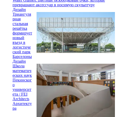
Water Glasses: цветные безободковые очки, которые
превращают аксессуар в носимую скульптуру
Дизайн
Триангуля
рная
стальная
решётка
формирует
новый
въезд в
логистиче
ский парк
Барселоны
Дизайн
Школа
математич
еских наук
Пекинског
о
университ
ета / FEI
Architects
Архитекту
ра