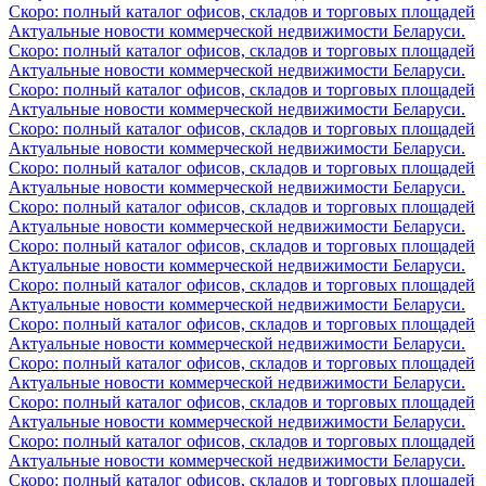
Скоро: полный каталог офисов, складов и торговых площадей
Актуальные новости коммерческой недвижимости Беларуси.
Скоро: полный каталог офисов, складов и торговых площадей
Актуальные новости коммерческой недвижимости Беларуси.
Скоро: полный каталог офисов, складов и торговых площадей
Актуальные новости коммерческой недвижимости Беларуси.
Скоро: полный каталог офисов, складов и торговых площадей
Актуальные новости коммерческой недвижимости Беларуси.
Скоро: полный каталог офисов, складов и торговых площадей
Актуальные новости коммерческой недвижимости Беларуси.
Скоро: полный каталог офисов, складов и торговых площадей
Актуальные новости коммерческой недвижимости Беларуси.
Скоро: полный каталог офисов, складов и торговых площадей
Актуальные новости коммерческой недвижимости Беларуси.
Скоро: полный каталог офисов, складов и торговых площадей
Актуальные новости коммерческой недвижимости Беларуси.
Скоро: полный каталог офисов, складов и торговых площадей
Актуальные новости коммерческой недвижимости Беларуси.
Скоро: полный каталог офисов, складов и торговых площадей
Актуальные новости коммерческой недвижимости Беларуси.
Скоро: полный каталог офисов, складов и торговых площадей
Актуальные новости коммерческой недвижимости Беларуси.
Скоро: полный каталог офисов, складов и торговых площадей
Актуальные новости коммерческой недвижимости Беларуси.
Скоро: полный каталог офисов, складов и торговых площадей