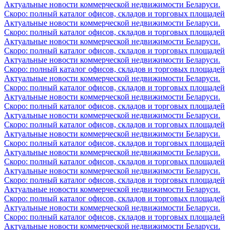
Актуальные новости коммерческой недвижимости Беларуси.
Скоро: полный каталог офисов, складов и торговых площадей
Актуальные новости коммерческой недвижимости Беларуси.
Скоро: полный каталог офисов, складов и торговых площадей
Актуальные новости коммерческой недвижимости Беларуси.
Скоро: полный каталог офисов, складов и торговых площадей
Актуальные новости коммерческой недвижимости Беларуси.
Скоро: полный каталог офисов, складов и торговых площадей
Актуальные новости коммерческой недвижимости Беларуси.
Скоро: полный каталог офисов, складов и торговых площадей
Актуальные новости коммерческой недвижимости Беларуси.
Скоро: полный каталог офисов, складов и торговых площадей
Актуальные новости коммерческой недвижимости Беларуси.
Скоро: полный каталог офисов, складов и торговых площадей
Актуальные новости коммерческой недвижимости Беларуси.
Скоро: полный каталог офисов, складов и торговых площадей
Актуальные новости коммерческой недвижимости Беларуси.
Скоро: полный каталог офисов, складов и торговых площадей
Актуальные новости коммерческой недвижимости Беларуси.
Скоро: полный каталог офисов, складов и торговых площадей
Актуальные новости коммерческой недвижимости Беларуси.
Скоро: полный каталог офисов, складов и торговых площадей
Актуальные новости коммерческой недвижимости Беларуси.
Скоро: полный каталог офисов, складов и торговых площадей
Актуальные новости коммерческой недвижимости Беларуси.