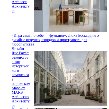
Architects
Архитекту
ра
«Игра сама по себе — функция»: Люка Боскардин о
дизайне игрушек, городов и пространств для
любопытства
Дизайн
Rue Pavée:
реконстру
кция
историчес
кого
комплекса
в
парижском
Марэ от
MARS
Architectes
Архитекту
ра