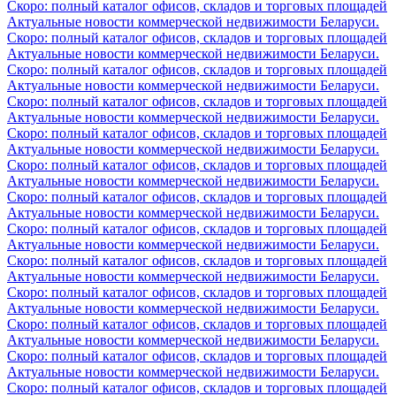
Скоро: полный каталог офисов, складов и торговых площадей
Актуальные новости коммерческой недвижимости Беларуси.
Скоро: полный каталог офисов, складов и торговых площадей
Актуальные новости коммерческой недвижимости Беларуси.
Скоро: полный каталог офисов, складов и торговых площадей
Актуальные новости коммерческой недвижимости Беларуси.
Скоро: полный каталог офисов, складов и торговых площадей
Актуальные новости коммерческой недвижимости Беларуси.
Скоро: полный каталог офисов, складов и торговых площадей
Актуальные новости коммерческой недвижимости Беларуси.
Скоро: полный каталог офисов, складов и торговых площадей
Актуальные новости коммерческой недвижимости Беларуси.
Скоро: полный каталог офисов, складов и торговых площадей
Актуальные новости коммерческой недвижимости Беларуси.
Скоро: полный каталог офисов, складов и торговых площадей
Актуальные новости коммерческой недвижимости Беларуси.
Скоро: полный каталог офисов, складов и торговых площадей
Актуальные новости коммерческой недвижимости Беларуси.
Скоро: полный каталог офисов, складов и торговых площадей
Актуальные новости коммерческой недвижимости Беларуси.
Скоро: полный каталог офисов, складов и торговых площадей
Актуальные новости коммерческой недвижимости Беларуси.
Скоро: полный каталог офисов, складов и торговых площадей
Актуальные новости коммерческой недвижимости Беларуси.
Скоро: полный каталог офисов, складов и торговых площадей