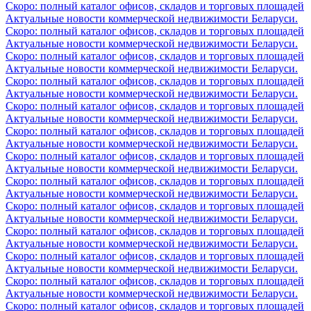
Скоро: полный каталог офисов, складов и торговых площадей
Актуальные новости коммерческой недвижимости Беларуси.
Скоро: полный каталог офисов, складов и торговых площадей
Актуальные новости коммерческой недвижимости Беларуси.
Скоро: полный каталог офисов, складов и торговых площадей
Актуальные новости коммерческой недвижимости Беларуси.
Скоро: полный каталог офисов, складов и торговых площадей
Актуальные новости коммерческой недвижимости Беларуси.
Скоро: полный каталог офисов, складов и торговых площадей
Актуальные новости коммерческой недвижимости Беларуси.
Скоро: полный каталог офисов, складов и торговых площадей
Актуальные новости коммерческой недвижимости Беларуси.
Скоро: полный каталог офисов, складов и торговых площадей
Актуальные новости коммерческой недвижимости Беларуси.
Скоро: полный каталог офисов, складов и торговых площадей
Актуальные новости коммерческой недвижимости Беларуси.
Скоро: полный каталог офисов, складов и торговых площадей
Актуальные новости коммерческой недвижимости Беларуси.
Скоро: полный каталог офисов, складов и торговых площадей
Актуальные новости коммерческой недвижимости Беларуси.
Скоро: полный каталог офисов, складов и торговых площадей
Актуальные новости коммерческой недвижимости Беларуси.
Скоро: полный каталог офисов, складов и торговых площадей
Актуальные новости коммерческой недвижимости Беларуси.
Скоро: полный каталог офисов, складов и торговых площадей