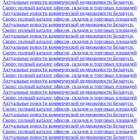
Актуальные новости коммерческой недвижимости Беларуси.
Скоро: полный каталог офисов, складов и торговых площадей
Актуальные новости коммерческой недвижимости Беларуси.
Скоро: полный каталог офисов, складов и торговых площадей
Актуальные новости коммерческой недвижимости Беларуси.
Скоро: полный каталог офисов, складов и торговых площадей
Актуальные новости коммерческой недвижимости Беларуси.
Скоро: полный каталог офисов, складов и торговых площадей
Актуальные новости коммерческой недвижимости Беларуси.
Скоро: полный каталог офисов, складов и торговых площадей
Актуальные новости коммерческой недвижимости Беларуси.
Скоро: полный каталог офисов, складов и торговых площадей
Актуальные новости коммерческой недвижимости Беларуси.
Скоро: полный каталог офисов, складов и торговых площадей
Актуальные новости коммерческой недвижимости Беларуси.
Скоро: полный каталог офисов, складов и торговых площадей
Актуальные новости коммерческой недвижимости Беларуси.
Скоро: полный каталог офисов, складов и торговых площадей
Актуальные новости коммерческой недвижимости Беларуси.
Скоро: полный каталог офисов, складов и торговых площадей
Актуальные новости коммерческой недвижимости Беларуси.
Скоро: полный каталог офисов, складов и торговых площадей
Актуальные новости коммерческой недвижимости Беларуси.
Скоро: полный каталог офисов, складов и торговых площадей
Актуальные новости коммерческой недвижимости Беларуси.