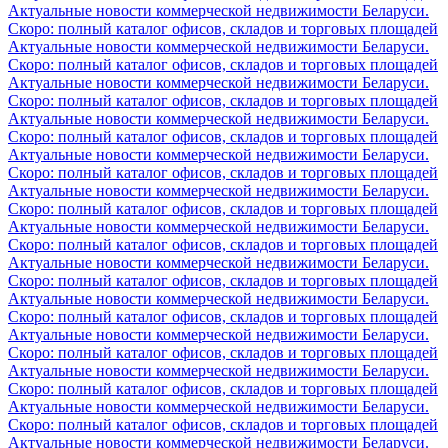
Актуальные новости коммерческой недвижимости Беларуси.
Скоро: полный каталог офисов, складов и торговых площадей
Актуальные новости коммерческой недвижимости Беларуси.
Скоро: полный каталог офисов, складов и торговых площадей
Актуальные новости коммерческой недвижимости Беларуси.
Скоро: полный каталог офисов, складов и торговых площадей
Актуальные новости коммерческой недвижимости Беларуси.
Скоро: полный каталог офисов, складов и торговых площадей
Актуальные новости коммерческой недвижимости Беларуси.
Скоро: полный каталог офисов, складов и торговых площадей
Актуальные новости коммерческой недвижимости Беларуси.
Скоро: полный каталог офисов, складов и торговых площадей
Актуальные новости коммерческой недвижимости Беларуси.
Скоро: полный каталог офисов, складов и торговых площадей
Актуальные новости коммерческой недвижимости Беларуси.
Скоро: полный каталог офисов, складов и торговых площадей
Актуальные новости коммерческой недвижимости Беларуси.
Скоро: полный каталог офисов, складов и торговых площадей
Актуальные новости коммерческой недвижимости Беларуси.
Скоро: полный каталог офисов, складов и торговых площадей
Актуальные новости коммерческой недвижимости Беларуси.
Скоро: полный каталог офисов, складов и торговых площадей
Актуальные новости коммерческой недвижимости Беларуси.
Скоро: полный каталог офисов, складов и торговых площадей
Актуальные новости коммерческой недвижимости Беларуси.