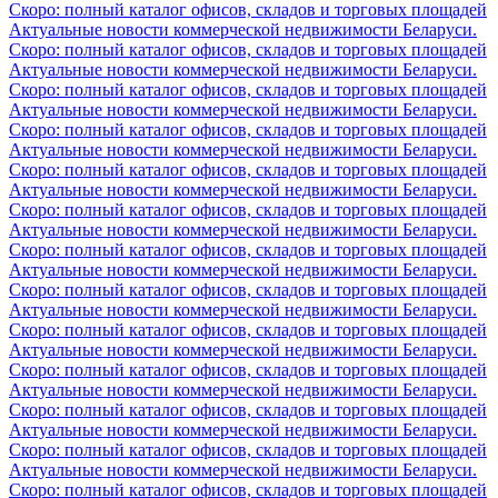
Скоро: полный каталог офисов, складов и торговых площадей
Актуальные новости коммерческой недвижимости Беларуси.
Скоро: полный каталог офисов, складов и торговых площадей
Актуальные новости коммерческой недвижимости Беларуси.
Скоро: полный каталог офисов, складов и торговых площадей
Актуальные новости коммерческой недвижимости Беларуси.
Скоро: полный каталог офисов, складов и торговых площадей
Актуальные новости коммерческой недвижимости Беларуси.
Скоро: полный каталог офисов, складов и торговых площадей
Актуальные новости коммерческой недвижимости Беларуси.
Скоро: полный каталог офисов, складов и торговых площадей
Актуальные новости коммерческой недвижимости Беларуси.
Скоро: полный каталог офисов, складов и торговых площадей
Актуальные новости коммерческой недвижимости Беларуси.
Скоро: полный каталог офисов, складов и торговых площадей
Актуальные новости коммерческой недвижимости Беларуси.
Скоро: полный каталог офисов, складов и торговых площадей
Актуальные новости коммерческой недвижимости Беларуси.
Скоро: полный каталог офисов, складов и торговых площадей
Актуальные новости коммерческой недвижимости Беларуси.
Скоро: полный каталог офисов, складов и торговых площадей
Актуальные новости коммерческой недвижимости Беларуси.
Скоро: полный каталог офисов, складов и торговых площадей
Актуальные новости коммерческой недвижимости Беларуси.
Скоро: полный каталог офисов, складов и торговых площадей