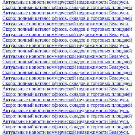
Актуальные новости коммерческой недвижимости Беларуси.
Скоро: полный каталог офисов, складов и торговых площадей
Актуальные новости коммерческой недвижимости Беларуси.
Скоро: полный каталог офисов, складов и торговых площадей
Актуальные новости коммерческой недвижимости Беларуси.
Скоро: полный каталог офисов, складов и торговых площадей
Актуальные новости коммерческой недвижимости Беларуси.
Скоро: полный каталог офисов, складов и торговых площадей
Актуальные новости коммерческой недвижимости Беларуси.
Скоро: полный каталог офисов, складов и торговых площадей
Актуальные новости коммерческой недвижимости Беларуси.
Скоро: полный каталог офисов, складов и торговых площадей
Актуальные новости коммерческой недвижимости Беларуси.
Скоро: полный каталог офисов, складов и торговых площадей
Актуальные новости коммерческой недвижимости Беларуси.
Скоро: полный каталог офисов, складов и торговых площадей
Актуальные новости коммерческой недвижимости Беларуси.
Скоро: полный каталог офисов, складов и торговых площадей
Актуальные новости коммерческой недвижимости Беларуси.
Скоро: полный каталог офисов, складов и торговых площадей
Актуальные новости коммерческой недвижимости Беларуси.
Скоро: полный каталог офисов, складов и торговых площадей
Актуальные новости коммерческой недвижимости Беларуси.
Скоро: полный каталог офисов, складов и торговых площадей
Актуальные новости коммерческой недвижимости Беларуси.