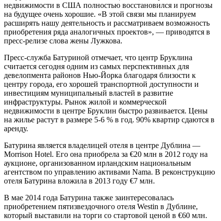
недвижимости в США полностью восстановился и прогнозы
на будущее очень хорошие. «В этой связи мы планируем
расширять нашу деятельность и рассматриваем возможность
приобретения ряда аналогичных проектов», — приводятся в
пресс-релизе слова жены Лужкова.
Пресс-служба Батуриной отмечает, что центр Бруклина
считается сегодня одним из самых перспективных для
девелопмента районов Нью-Йорка благодаря близости к
центру города, его хорошей транспортной доступности и
инвестициям муниципальный властей в развитие
инфраструктуры. Рынок жилой и коммерческой
недвижимости в центре Бруклин быстро развивается. Цены
на жилье растут в размере 5-6 % в год. 90% квартир сдаются в
аренду.
Батурина является владелицей отеля в центре Дублина —
Morrison Hotel. Его она приобрела за €20 млн в 2012 году на
аукционе, организованном ирландским национальным
агентством по управлению активами Nama. В реконструкцию
отеля Батурина вложила в 2013 году €7 млн.
В мае 2014 года Батурина также заинтересовалась
приобретением пятизвездочного отеля Westin в Дублине,
который выставили на торги со стартовой ценой в €60 млн.