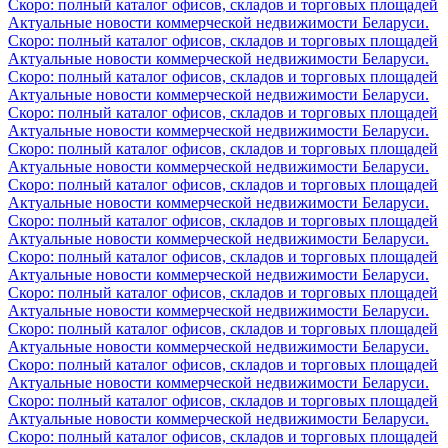
Скоро: полный каталог офисов, складов и торговых площадей
Актуальные новости коммерческой недвижимости Беларуси.
Скоро: полный каталог офисов, складов и торговых площадей
Актуальные новости коммерческой недвижимости Беларуси.
Скоро: полный каталог офисов, складов и торговых площадей
Актуальные новости коммерческой недвижимости Беларуси.
Скоро: полный каталог офисов, складов и торговых площадей
Актуальные новости коммерческой недвижимости Беларуси.
Скоро: полный каталог офисов, складов и торговых площадей
Актуальные новости коммерческой недвижимости Беларуси.
Скоро: полный каталог офисов, складов и торговых площадей
Актуальные новости коммерческой недвижимости Беларуси.
Скоро: полный каталог офисов, складов и торговых площадей
Актуальные новости коммерческой недвижимости Беларуси.
Скоро: полный каталог офисов, складов и торговых площадей
Актуальные новости коммерческой недвижимости Беларуси.
Скоро: полный каталог офисов, складов и торговых площадей
Актуальные новости коммерческой недвижимости Беларуси.
Скоро: полный каталог офисов, складов и торговых площадей
Актуальные новости коммерческой недвижимости Беларуси.
Скоро: полный каталог офисов, складов и торговых площадей
Актуальные новости коммерческой недвижимости Беларуси.
Скоро: полный каталог офисов, складов и торговых площадей
Актуальные новости коммерческой недвижимости Беларуси.
Скоро: полный каталог офисов, складов и торговых площадей