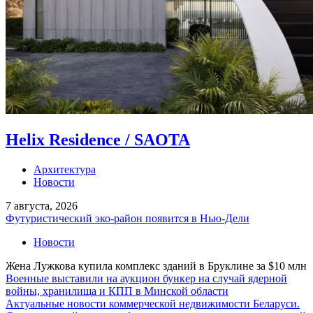
Helix Residence / SAOTA
Архитектура
Новости
7 августа, 2026
Футуристический эко-район появится в Нью-Дели
Новости
Жена Лужкова купила комплекс зданий в Бруклине за $10 млн
Военные выставили на аукцион бункер на случай ядерной
войны, хранилища и КПП в Минской области
Актуальные новости коммерческой недвижимости Беларуси.