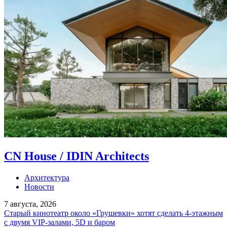
CN House / IDIN Architects
Архитектура
Новости
7 августа, 2026
Старый кинотеатр около «Грушевки» хотят сделать 4-этажным
с двумя VIP-залами, 5D и баром