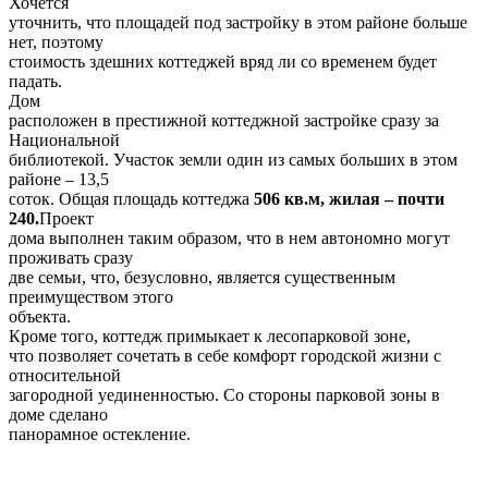
постройки не такая уж и
большая – «всего» 300 кв. м., в которые входит и цоколь.
Здание
стоит на участке в 16 соток, большую часть которого занимает
сад. По
сути это собственный небольшой огороженный забором парк
в центре
столицы. Согласитесь, такое удовольствие нынче большая
редкость. Видимо,
именно поэтому будущему собственнику придется
довольствоваться тем, что
есть – перестроить дом будет нельзя, равно как и перевести
его в
нежилой фонд. С другой стороны, подобных предложений
больше не будет.
Этот коттедж действительно уникален.
4. Коттедж в микрорайоне Новинки, Минск — $1.950.000
У
многих минчан упоминание микрорайона Новинки
ассоциируется только с
одним – расположенной там Республиканской клинической
психиатрической