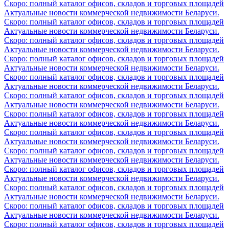
Скоро: полный каталог офисов, складов и торговых площадей
Актуальные новости коммерческой недвижимости Беларуси.
Скоро: полный каталог офисов, складов и торговых площадей
Актуальные новости коммерческой недвижимости Беларуси.
Скоро: полный каталог офисов, складов и торговых площадей
Актуальные новости коммерческой недвижимости Беларуси.
Скоро: полный каталог офисов, складов и торговых площадей
Актуальные новости коммерческой недвижимости Беларуси.
Скоро: полный каталог офисов, складов и торговых площадей
Актуальные новости коммерческой недвижимости Беларуси.
Скоро: полный каталог офисов, складов и торговых площадей
Актуальные новости коммерческой недвижимости Беларуси.
Скоро: полный каталог офисов, складов и торговых площадей
Актуальные новости коммерческой недвижимости Беларуси.
Скоро: полный каталог офисов, складов и торговых площадей
Актуальные новости коммерческой недвижимости Беларуси.
Скоро: полный каталог офисов, складов и торговых площадей
Актуальные новости коммерческой недвижимости Беларуси.
Скоро: полный каталог офисов, складов и торговых площадей
Актуальные новости коммерческой недвижимости Беларуси.
Скоро: полный каталог офисов, складов и торговых площадей
Актуальные новости коммерческой недвижимости Беларуси.
Скоро: полный каталог офисов, складов и торговых площадей
Актуальные новости коммерческой недвижимости Беларуси.
Скоро: полный каталог офисов, складов и торговых площадей