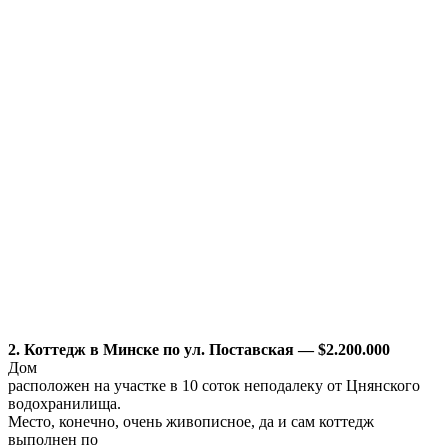
больницей. Кстати, курсирующий туда автобус №18 также
стал нарицательным
– если собеседник говорит нелепые вещи, ему предлагают на
нем
покататься.
На самом деле Новинки сейчас условно
разделены на две части: одна старая деревня с больницами, а
вторая –
небольшой поселок «новостроя» со стороны туберкулезной
больницы.
Контраст между ними, кстати, весьма разительный.
Тем не
менее, дома в коттеджной застройке в этом микрорайоне
пользуются
спросом. Коттедж общей площадью 650 кв. м. расположен на
участке в 20
соток. Неподалеку находится лес. Место очень красивое.
Реклама