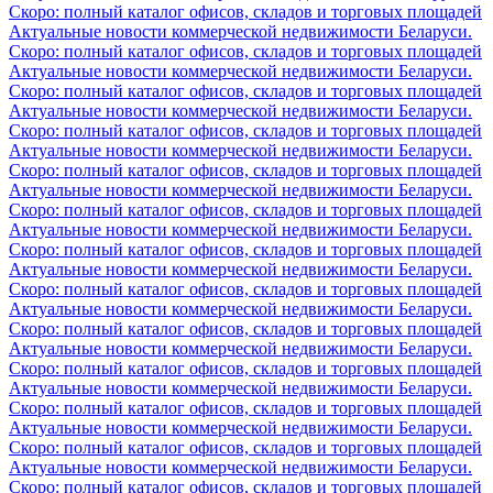
Скоро: полный каталог офисов, складов и торговых площадей
Актуальные новости коммерческой недвижимости Беларуси.
Скоро: полный каталог офисов, складов и торговых площадей
Актуальные новости коммерческой недвижимости Беларуси.
Скоро: полный каталог офисов, складов и торговых площадей
Актуальные новости коммерческой недвижимости Беларуси.
Скоро: полный каталог офисов, складов и торговых площадей
Актуальные новости коммерческой недвижимости Беларуси.
Скоро: полный каталог офисов, складов и торговых площадей
Актуальные новости коммерческой недвижимости Беларуси.
Скоро: полный каталог офисов, складов и торговых площадей
Актуальные новости коммерческой недвижимости Беларуси.
Скоро: полный каталог офисов, складов и торговых площадей
Актуальные новости коммерческой недвижимости Беларуси.
Скоро: полный каталог офисов, складов и торговых площадей
Актуальные новости коммерческой недвижимости Беларуси.
Скоро: полный каталог офисов, складов и торговых площадей
Актуальные новости коммерческой недвижимости Беларуси.
Скоро: полный каталог офисов, складов и торговых площадей
Актуальные новости коммерческой недвижимости Беларуси.
Скоро: полный каталог офисов, складов и торговых площадей
Актуальные новости коммерческой недвижимости Беларуси.
Скоро: полный каталог офисов, складов и торговых площадей
Актуальные новости коммерческой недвижимости Беларуси.
Скоро: полный каталог офисов, складов и торговых площадей