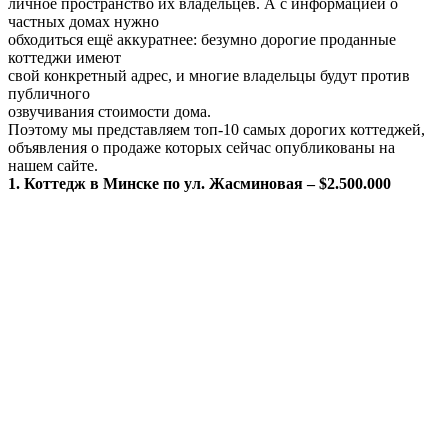
личное пространство их владельцев. А с информацией о
частных домах нужно
обходиться ещё аккуратнее: безумно дорогие проданные
коттеджи имеют
свой конкретный адрес, и многие владельцы будут против
публичного
озвучивания стоимости дома.
Поэтому мы представляем топ-10 самых дорогих коттеджей,
объявления о продаже которых сейчас опубликованы на
нашем сайте.
1. Коттедж в Минске по ул. Жасминовая – $2.500.000
Хочется
уточнить, что площадей под застройку в этом районе больше
нет, поэтому
стоимость здешних коттеджей вряд ли со временем будет
падать.
Дом
расположен в престижной коттеджной застройке сразу за
Национальной
библиотекой. Участок земли один из самых больших в этом
районе – 13,5