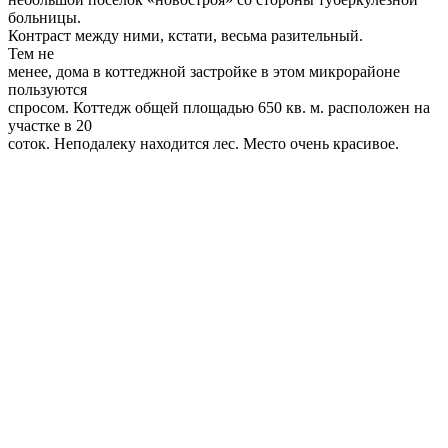
нас покупают в основном белорусы.
tut.by
Новости
25 февраля, 2013
by
abadmin
Предыдущий пост
Старый кинотеатр около «Грушевки»
хотят сделать 4-этажным с двумя VIP-
залами, 5D и баром
Новости
25 февраля, 2013
Следующий пост
Отель Sheraton Huzhou Hot Spring
Resort в Худжоу