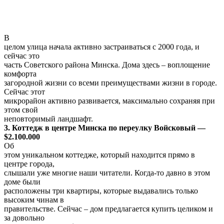
был построен в 2012 году. Дизайнерский интерьер выполнен с
использованием преимущественно натуральных материалов.
К участку
подведена хорошая асфальтовая дорога.
8. Коттедж в д. Тарасово Минского района — $1.550.000
Дом
из красного кирпича (обшит сайдингом) общей площадью 689
кв.м.
расположен на участке в 21 сотку. Интерьер выполнен по
индивидуальному
дизайнерскому проекту с использованием настоящей
итальянской мебели.
Любителям плавать придется по душе бассейн с подогревом и
системой
очистки воды. А после можно погреться в сауне. Перед домом
оборудована
большая парковочная территория. Совсем недалеко есть
теннисные корты,
боулинг.
9. Коттедж по ул. Шемеша, Минск — $1.500.000
Дом расположен в элитной коттеджной застройке в районе
Национальной библиотеки. Все преимущества жизни здесь