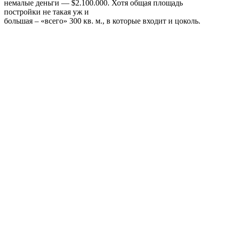
очевидны.
Будущий
собственник этого коттеджа (и не только он) может
«примериться» к дому,
арендовав его на несколько дней. Стоимость такого
удовольствия —
$5.000/сутки.
10. Коттедж в д. Зацень, Минская область — $1.500.000
Как
пишет известный блогер darriuss, в когда-то захолустной
деревне Зацень
президент Беларуси А.Г. Лукашенко решил построить дом, и
жизнь в этом
населенному пункте «началась». Точнее, остановилась.
Стоимость участков
сразу же возросла в разы, вокруг стали строиться дорогие
коттеджи, а
старая деревня в это время начала потихоньку вымирать.
Большинство домов
было выкуплено и снесено. Так и получилось, что новые дома
еще не
обжиты, а старые уже заброшены.