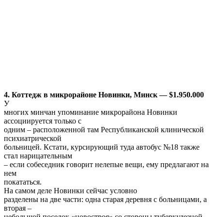
Исходя из многолетнего опыта
общения с подобными клиентами, могу с уверенностью
сказать, что люди,
которые покупают дома за $1.500.000, мало чем отличаются от
каждого из
нас. Такие коттеджи приобретаются для обеспечения
максимального комфорта
жизни. Для наглядности можно провести параллель с
машинами. Человек с
доходом, например, $300.000 в год в качестве основного
средства
передвижения вряд ли купит фольксваген гольф (хорошую, в
принципе,
машину, которая устраивает многих потребителей). Скорее
всего, он
предпочтет автомобиль S-класса. Но не для того, чтобы
продемонстрировать
окружающим свой уровень дохода. Просто такие машины
соответствуют
гораздо более высоким требованиям, предоставляя
несравнимый ни с чем
уровень комфорта. А чем выше уровень дохода – тем выше
требования. Точно
так же дело обстоит и с домами. И, что приятно, дома такого
уровня у