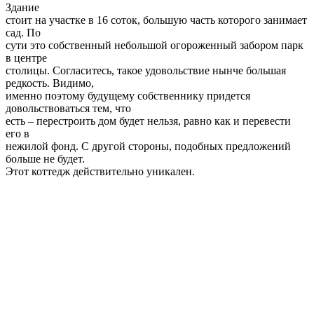
Соответствующий столь
высокому окружению коттедж общей площадью 466 кв.м.
выставлен на продажу
по цене $1.500.000. В доме есть 6 спален, 5 санузлов,
встроенная мебель
и техника, открытый бассейн.
Комментарий эксперта:
—
Покупатели готовы совершить сделку на $1.500.000 –
2.000.000 только
если речь идет об уникальном объекте, — поделился своим
мнением директор
филиала №1 АН «Загородный дом» Дмитрий Чернушевич. —
Здесь учитывается
всё: и уникальное месторасположение, и индивидуальный
проект дизайна, и
даже вручную изготовленная мебель. Но это важно не потому,
что будущий
собственник дома хочет кому-либо что-то доказать или
продемонстрировать,
как привыкли думать многие.