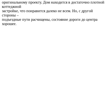
5. Коттедж по ул. Тепличная (Партизанский район) —
$1.900.000
Коттедж
находится недалеко от парковой зоны. Расположение этого
дома весьма
удачное: близость к проспекту Независимости и
Национальной библиотеке с
одной стороны, и уединенность тихого живописного места – с
другой. Рядом
лес, водоем.
Дом общей площадью 452 кв.м. располагается
на участке в 7.5 соток. Интерьер выполнен по
индивидуальному проекту с
использованием только дорогой качественной встроенной
техники.
6. Коттедж по ул. Поставская, Минск – $1.790.000
Еще
один респектабельный жилой дом, расположенный в
микрорайоне Цна, с
видом на Цнянское водохранилище. Место очень
живописное, рядом лес и