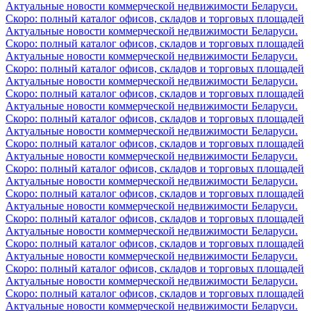
Актуальные новости коммерческой недвижимости Беларуси.
Скоро: полный каталог офисов, складов и торговых площадей
Актуальные новости коммерческой недвижимости Беларуси.
Скоро: полный каталог офисов, складов и торговых площадей
Актуальные новости коммерческой недвижимости Беларуси.
Скоро: полный каталог офисов, складов и торговых площадей
Актуальные новости коммерческой недвижимости Беларуси.
Скоро: полный каталог офисов, складов и торговых площадей
Актуальные новости коммерческой недвижимости Беларуси.
Скоро: полный каталог офисов, складов и торговых площадей
Актуальные новости коммерческой недвижимости Беларуси.
Скоро: полный каталог офисов, складов и торговых площадей
Актуальные новости коммерческой недвижимости Беларуси.
Скоро: полный каталог офисов, складов и торговых площадей
Актуальные новости коммерческой недвижимости Беларуси.
Скоро: полный каталог офисов, складов и торговых площадей
Актуальные новости коммерческой недвижимости Беларуси.
Скоро: полный каталог офисов, складов и торговых площадей
Актуальные новости коммерческой недвижимости Беларуси.
Скоро: полный каталог офисов, складов и торговых площадей
Актуальные новости коммерческой недвижимости Беларуси.
Скоро: полный каталог офисов, складов и торговых площадей
Актуальные новости коммерческой недвижимости Беларуси.
Скоро: полный каталог офисов, складов и торговых площадей
Актуальные новости коммерческой недвижимости Беларуси.