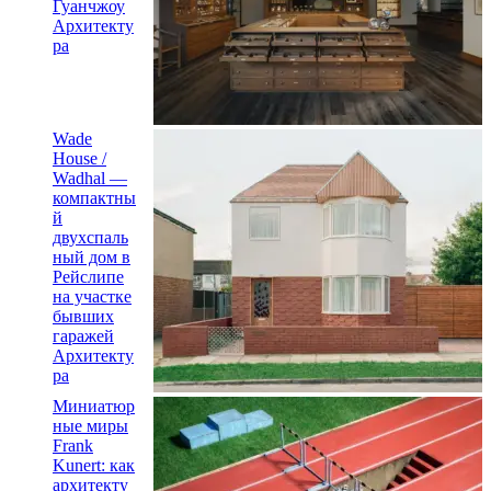
Гуанчжоу
Архитекту
ра
Wade
House /
Wadhal —
компактны
й
двухспаль
ный дом в
Рейслипе
на участке
бывших
гаражей
Архитекту
ра
Миниатюр
ные миры
Frank
Kunert: как
архитекту