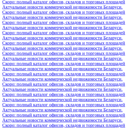
Скоро: полный каталог офисов, складов и торговых площадей
Актуальные новости коммерческой недвижимости Беларуси.
Скоро: полный каталог офисов, складов и торговых площадей
Актуальные новости коммерческой недвижимости Беларуси.
Скоро: полный каталог офисов, складов и торговых площадей
Актуальные новости коммерческой недвижимости Беларуси.
Скоро: полный каталог офисов, складов и торговых площадей
Актуальные новости коммерческой недвижимости Беларуси.
Скоро: полный каталог офисов, складов и торговых площадей
Актуальные новости коммерческой недвижимости Беларуси.
Скоро: полный каталог офисов, складов и торговых площадей
Актуальные новости коммерческой недвижимости Беларуси.
Скоро: полный каталог офисов, складов и торговых площадей
Актуальные новости коммерческой недвижимости Беларуси.
Скоро: полный каталог офисов, складов и торговых площадей
Актуальные новости коммерческой недвижимости Беларуси.
Скоро: полный каталог офисов, складов и торговых площадей
Актуальные новости коммерческой недвижимости Беларуси.
Скоро: полный каталог офисов, складов и торговых площадей
Актуальные новости коммерческой недвижимости Беларуси.
Скоро: полный каталог офисов, складов и торговых площадей
Актуальные новости коммерческой недвижимости Беларуси.
Скоро: полный каталог офисов, складов и торговых площадей
Актуальные новости коммерческой недвижимости Беларуси.
Скоро: полный каталог офисов, складов и торговых площадей