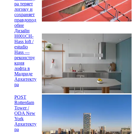
ра теряет
логику и
сохраняет
правдопод
обие
Дизайн
H001CH-
Hass loft /
estudio
Hass —
реконстру
кция
лофта в
Мадриде
Архитекту
ра
POST
Rotterdam
Tower /
ODA New
York
Архитекту
ра