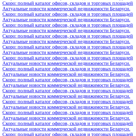
Скоро: полный каталог офисов, складов и торговых площадей
Актуальные новости коммерческой недвижимости Беларуси.
Скоро: полный каталог офисов, складов и торговых площадей
Актуальные новости коммерческой недвижимости Беларуси.
Скоро: полный каталог офисов, складов и торговых площадей
Актуальные новости коммерческой недвижимости Беларуси.
Скоро: полный каталог офисов, складов и торговых площадей
Актуальные новости коммерческой недвижимости Беларуси.
Скоро: полный каталог офисов, складов и торговых площадей
Актуальные новости коммерческой недвижимости Беларуси.
Скоро: полный каталог офисов, складов и торговых площадей
Актуальные новости коммерческой недвижимости Беларуси.
Скоро: полный каталог офисов, складов и торговых площадей
Актуальные новости коммерческой недвижимости Беларуси.
Скоро: полный каталог офисов, складов и торговых площадей
Актуальные новости коммерческой недвижимости Беларуси.
Скоро: полный каталог офисов, складов и торговых площадей
Актуальные новости коммерческой недвижимости Беларуси.
Скоро: полный каталог офисов, складов и торговых площадей
Актуальные новости коммерческой недвижимости Беларуси.
Скоро: полный каталог офисов, складов и торговых площадей
Актуальные новости коммерческой недвижимости Беларуси.
Скоро: полный каталог офисов, складов и торговых площадей
Актуальные новости коммерческой недвижимости Беларуси.
Скоро: полный каталог офисов, складов и торговых площадей