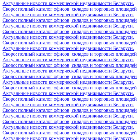
Актуальные новости коммерческой недвижимости Беларуси.
Скоро: полный каталог офисов, складов и торговых площадей
Актуальные новости коммерческой недвижимости Беларуси.
Скоро: полный каталог офисов, складов и торговых площадей
Актуальные новости коммерческой недвижимости Беларуси.
Скоро: полный каталог офисов, складов и торговых площадей
Актуальные новости коммерческой недвижимости Беларуси.
Скоро: полный каталог офисов, складов и торговых площадей
Актуальные новости коммерческой недвижимости Беларуси.
Скоро: полный каталог офисов, складов и торговых площадей
Актуальные новости коммерческой недвижимости Беларуси.
Скоро: полный каталог офисов, складов и торговых площадей
Актуальные новости коммерческой недвижимости Беларуси.
Скоро: полный каталог офисов, складов и торговых площадей
Актуальные новости коммерческой недвижимости Беларуси.
Скоро: полный каталог офисов, складов и торговых площадей
Актуальные новости коммерческой недвижимости Беларуси.
Скоро: полный каталог офисов, складов и торговых площадей
Актуальные новости коммерческой недвижимости Беларуси.
Скоро: полный каталог офисов, складов и торговых площадей
Актуальные новости коммерческой недвижимости Беларуси.
Скоро: полный каталог офисов, складов и торговых площадей
Актуальные новости коммерческой недвижимости Беларуси.
Скоро: полный каталог офисов, складов и торговых площадей
Актуальные новости коммерческой недвижимости Беларуси.