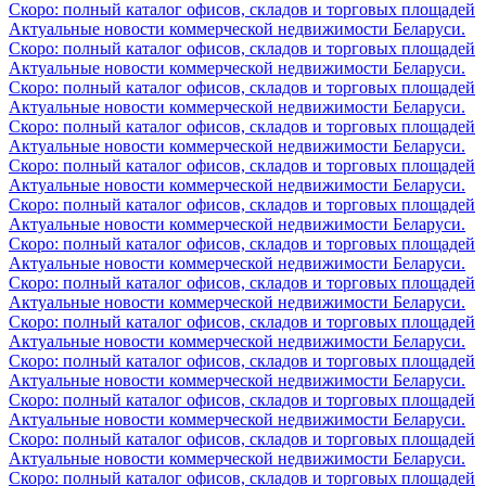
Скоро: полный каталог офисов, складов и торговых площадей
Актуальные новости коммерческой недвижимости Беларуси.
Скоро: полный каталог офисов, складов и торговых площадей
Актуальные новости коммерческой недвижимости Беларуси.
Скоро: полный каталог офисов, складов и торговых площадей
Актуальные новости коммерческой недвижимости Беларуси.
Скоро: полный каталог офисов, складов и торговых площадей
Актуальные новости коммерческой недвижимости Беларуси.
Скоро: полный каталог офисов, складов и торговых площадей
Актуальные новости коммерческой недвижимости Беларуси.
Скоро: полный каталог офисов, складов и торговых площадей
Актуальные новости коммерческой недвижимости Беларуси.
Скоро: полный каталог офисов, складов и торговых площадей
Актуальные новости коммерческой недвижимости Беларуси.
Скоро: полный каталог офисов, складов и торговых площадей
Актуальные новости коммерческой недвижимости Беларуси.
Скоро: полный каталог офисов, складов и торговых площадей
Актуальные новости коммерческой недвижимости Беларуси.
Скоро: полный каталог офисов, складов и торговых площадей
Актуальные новости коммерческой недвижимости Беларуси.
Скоро: полный каталог офисов, складов и торговых площадей
Актуальные новости коммерческой недвижимости Беларуси.
Скоро: полный каталог офисов, складов и торговых площадей
Актуальные новости коммерческой недвижимости Беларуси.
Скоро: полный каталог офисов, складов и торговых площадей