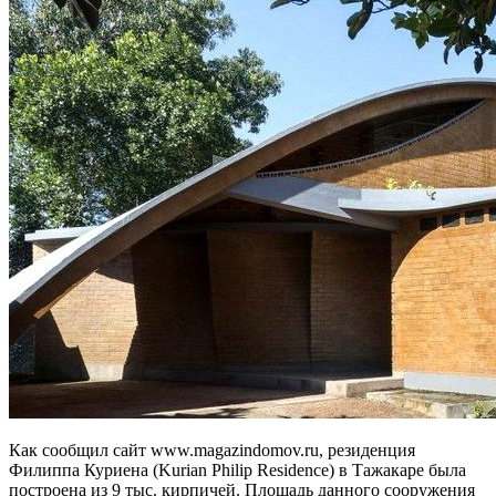
Как сообщил сайт www.magazindomov.ru, резиденция
Филиппа Куриена (Kurian Philip Residence) в Тажакаре была
построена из 9 тыс. кирпичей. Площадь данного сооружения