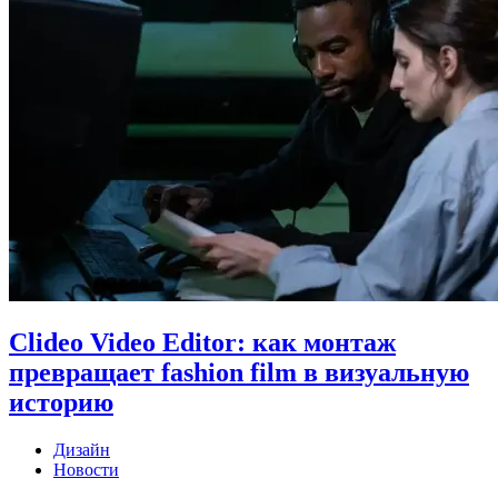
Clideo Video Editor: как монтаж
превращает fashion film в визуальную
историю
Дизайн
Новости