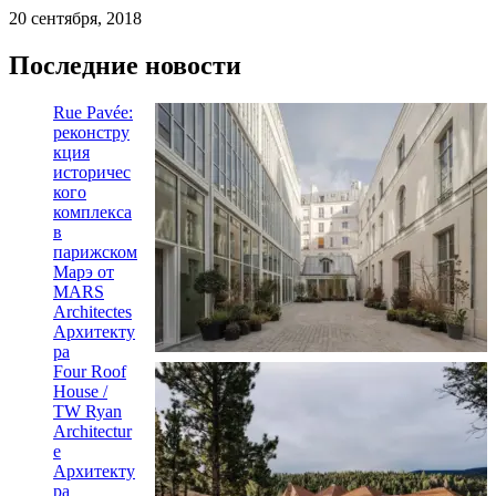
20 сентября, 2018
Последние новости
Rue Pavée:
реконстру
кция
историчес
кого
комплекса
в
парижском
Марэ от
MARS
Architectes
Архитекту
ра
Four Roof
House /
TW Ryan
Architectur
e
Архитекту
ра