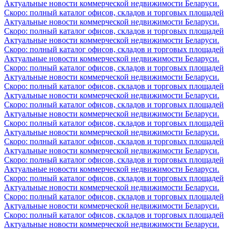
Актуальные новости коммерческой недвижимости Беларуси.
Скоро: полный каталог офисов, складов и торговых площадей
Актуальные новости коммерческой недвижимости Беларуси.
Скоро: полный каталог офисов, складов и торговых площадей
Актуальные новости коммерческой недвижимости Беларуси.
Скоро: полный каталог офисов, складов и торговых площадей
Актуальные новости коммерческой недвижимости Беларуси.
Скоро: полный каталог офисов, складов и торговых площадей
Актуальные новости коммерческой недвижимости Беларуси.
Скоро: полный каталог офисов, складов и торговых площадей
Актуальные новости коммерческой недвижимости Беларуси.
Скоро: полный каталог офисов, складов и торговых площадей
Актуальные новости коммерческой недвижимости Беларуси.
Скоро: полный каталог офисов, складов и торговых площадей
Актуальные новости коммерческой недвижимости Беларуси.
Скоро: полный каталог офисов, складов и торговых площадей
Актуальные новости коммерческой недвижимости Беларуси.
Скоро: полный каталог офисов, складов и торговых площадей
Актуальные новости коммерческой недвижимости Беларуси.
Скоро: полный каталог офисов, складов и торговых площадей
Актуальные новости коммерческой недвижимости Беларуси.
Скоро: полный каталог офисов, складов и торговых площадей
Актуальные новости коммерческой недвижимости Беларуси.
Скоро: полный каталог офисов, складов и торговых площадей
Актуальные новости коммерческой недвижимости Беларуси.