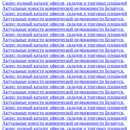
Скоро: полный каталог офисов, складов и торговых площадей
Актуальные новости коммерческой недвижимости Беларуси.
Скоро: полный каталог офисов, складов и торговых площадей
Актуальные новости коммерческой недвижимости Беларуси.
Скоро: полный каталог офисов, складов и торговых площадей
Актуальные новости коммерческой недвижимости Беларуси.
Скоро: полный каталог офисов, складов и торговых площадей
Актуальные новости коммерческой недвижимости Беларуси.
Скоро: полный каталог офисов, складов и торговых площадей
Актуальные новости коммерческой недвижимости Беларуси.
Скоро: полный каталог офисов, складов и торговых площадей
Актуальные новости коммерческой недвижимости Беларуси.
Скоро: полный каталог офисов, складов и торговых площадей
Актуальные новости коммерческой недвижимости Беларуси.
Скоро: полный каталог офисов, складов и торговых площадей
Актуальные новости коммерческой недвижимости Беларуси.
Скоро: полный каталог офисов, складов и торговых площадей
Актуальные новости коммерческой недвижимости Беларуси.
Скоро: полный каталог офисов, складов и торговых площадей
Актуальные новости коммерческой недвижимости Беларуси.
Скоро: полный каталог офисов, складов и торговых площадей
Актуальные новости коммерческой недвижимости Беларуси.
Скоро: полный каталог офисов, складов и торговых площадей
Актуальные новости коммерческой недвижимости Беларуси.
Скоро: полный каталог офисов, складов и торговых площадей