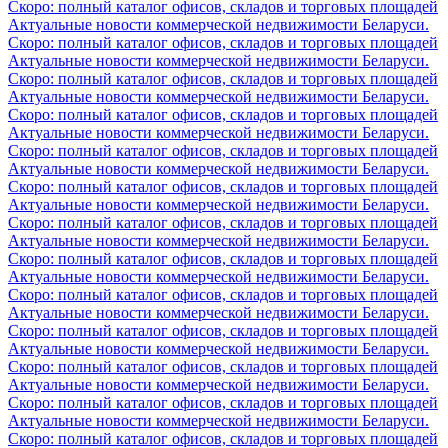
Скоро: полный каталог офисов, складов и торговых площадей
Актуальные новости коммерческой недвижимости Беларуси.
Скоро: полный каталог офисов, складов и торговых площадей
Актуальные новости коммерческой недвижимости Беларуси.
Скоро: полный каталог офисов, складов и торговых площадей
Актуальные новости коммерческой недвижимости Беларуси.
Скоро: полный каталог офисов, складов и торговых площадей
Актуальные новости коммерческой недвижимости Беларуси.
Скоро: полный каталог офисов, складов и торговых площадей
Актуальные новости коммерческой недвижимости Беларуси.
Скоро: полный каталог офисов, складов и торговых площадей
Актуальные новости коммерческой недвижимости Беларуси.
Скоро: полный каталог офисов, складов и торговых площадей
Актуальные новости коммерческой недвижимости Беларуси.
Скоро: полный каталог офисов, складов и торговых площадей
Актуальные новости коммерческой недвижимости Беларуси.
Скоро: полный каталог офисов, складов и торговых площадей
Актуальные новости коммерческой недвижимости Беларуси.
Скоро: полный каталог офисов, складов и торговых площадей
Актуальные новости коммерческой недвижимости Беларуси.
Скоро: полный каталог офисов, складов и торговых площадей
Актуальные новости коммерческой недвижимости Беларуси.
Скоро: полный каталог офисов, складов и торговых площадей
Актуальные новости коммерческой недвижимости Беларуси.
Скоро: полный каталог офисов, складов и торговых площадей