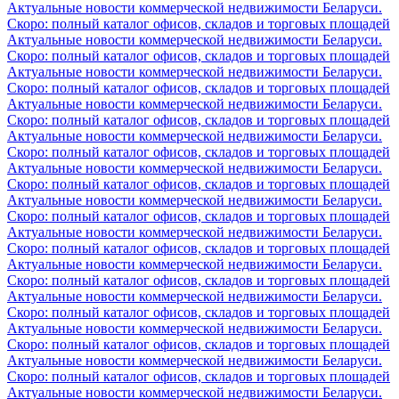
Актуальные новости коммерческой недвижимости Беларуси.
Скоро: полный каталог офисов, складов и торговых площадей
Актуальные новости коммерческой недвижимости Беларуси.
Скоро: полный каталог офисов, складов и торговых площадей
Актуальные новости коммерческой недвижимости Беларуси.
Скоро: полный каталог офисов, складов и торговых площадей
Актуальные новости коммерческой недвижимости Беларуси.
Скоро: полный каталог офисов, складов и торговых площадей
Актуальные новости коммерческой недвижимости Беларуси.
Скоро: полный каталог офисов, складов и торговых площадей
Актуальные новости коммерческой недвижимости Беларуси.
Скоро: полный каталог офисов, складов и торговых площадей
Актуальные новости коммерческой недвижимости Беларуси.
Скоро: полный каталог офисов, складов и торговых площадей
Актуальные новости коммерческой недвижимости Беларуси.
Скоро: полный каталог офисов, складов и торговых площадей
Актуальные новости коммерческой недвижимости Беларуси.
Скоро: полный каталог офисов, складов и торговых площадей
Актуальные новости коммерческой недвижимости Беларуси.
Скоро: полный каталог офисов, складов и торговых площадей
Актуальные новости коммерческой недвижимости Беларуси.
Скоро: полный каталог офисов, складов и торговых площадей
Актуальные новости коммерческой недвижимости Беларуси.
Скоро: полный каталог офисов, складов и торговых площадей
Актуальные новости коммерческой недвижимости Беларуси.