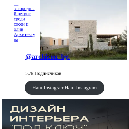
—
загородны
й ретрит
среди
сосен и
олив
Архитекту
ра
@archicon_by.
5,7k Подписчиков
Наш Instagram
Наш Instagram