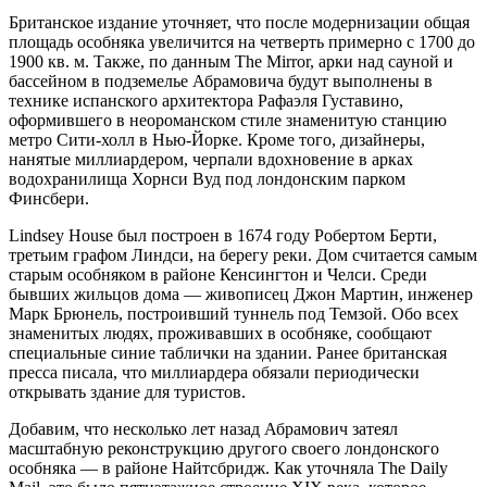
Британское издание уточняет, что после модернизации общая
площадь особняка увеличится на четверть примерно с 1700 до
1900 кв. м. Также, по данным The Mirror, арки над сауной и
бассейном в подземелье Абрамовича будут выполнены в
технике испанского архитектора Рафаэля Густавино,
оформившего в неороманском стиле знаменитую станцию
метро Сити-холл в Нью-Йорке. Кроме того, дизайнеры,
нанятые миллиардером, черпали вдохновение в арках
водохранилища Хорнси Вуд под лондонским парком
Финсбери.
Lindsey House был построен в 1674 году Робертом Берти,
третьим графом Линдси, на берегу реки. Дом считается самым
старым особняком в районе Кенсингтон и Челси. Среди
бывших жильцов дома — живописец Джон Мартин, инженер
Марк Брюнель, построивший туннель под Темзой. Обо всех
знаменитых людях, проживавших в особняке, сообщают
специальные синие таблички на здании. Ранее британская
пресса писала, что миллиардера обязали периодически
открывать здание для туристов.
Добавим, что несколько лет назад Абрамович затеял
масштабную реконструкцию другого своего лондонского
особняка — в районе Найтсбридж. Как уточняла The Daily