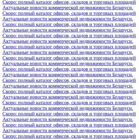
Скоро: полный каталог офисов, складов и торговых площадей
Актуальные новости коммерческой недвижимости Беларуси.
Скоро: полный каталог офисов, складов и торговых площадей
Актуальные новости коммерческой недвижимости Беларуси.
Скоро: полный каталог офисов, складов и торговых площадей
Актуальные новости коммерческой недвижимости Беларуси.
Скоро: полный каталог офисов, складов и торговых площадей
Актуальные новости коммерческой недвижимости Беларуси.
Скоро: полный каталог офисов, складов и торговых площадей
Актуальные новости коммерческой недвижимости Беларуси.
Скоро: полный каталог офисов, складов и торговых площадей
Актуальные новости коммерческой недвижимости Беларуси.
Скоро: полный каталог офисов, складов и торговых площадей
Актуальные новости коммерческой недвижимости Беларуси.
Скоро: полный каталог офисов, складов и торговых площадей
Актуальные новости коммерческой недвижимости Беларуси.
Скоро: полный каталог офисов, складов и торговых площадей
Актуальные новости коммерческой недвижимости Беларуси.
Скоро: полный каталог офисов, складов и торговых площадей
Актуальные новости коммерческой недвижимости Беларуси.
Скоро: полный каталог офисов, складов и торговых площадей
Актуальные новости коммерческой недвижимости Беларуси.
Скоро: полный каталог офисов, складов и торговых площадей
Актуальные новости коммерческой недвижимости Беларуси.
Скоро: полный каталог офисов, складов и торговых площадей