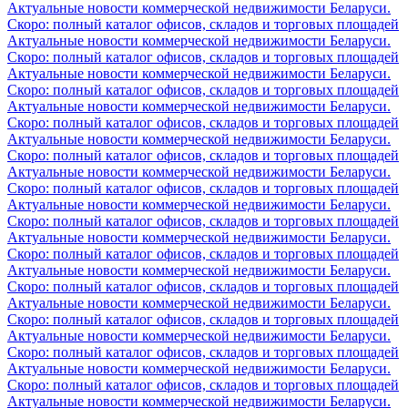
Актуальные новости коммерческой недвижимости Беларуси.
Скоро: полный каталог офисов, складов и торговых площадей
Актуальные новости коммерческой недвижимости Беларуси.
Скоро: полный каталог офисов, складов и торговых площадей
Актуальные новости коммерческой недвижимости Беларуси.
Скоро: полный каталог офисов, складов и торговых площадей
Актуальные новости коммерческой недвижимости Беларуси.
Скоро: полный каталог офисов, складов и торговых площадей
Актуальные новости коммерческой недвижимости Беларуси.
Скоро: полный каталог офисов, складов и торговых площадей
Актуальные новости коммерческой недвижимости Беларуси.
Скоро: полный каталог офисов, складов и торговых площадей
Актуальные новости коммерческой недвижимости Беларуси.
Скоро: полный каталог офисов, складов и торговых площадей
Актуальные новости коммерческой недвижимости Беларуси.
Скоро: полный каталог офисов, складов и торговых площадей
Актуальные новости коммерческой недвижимости Беларуси.
Скоро: полный каталог офисов, складов и торговых площадей
Актуальные новости коммерческой недвижимости Беларуси.
Скоро: полный каталог офисов, складов и торговых площадей
Актуальные новости коммерческой недвижимости Беларуси.
Скоро: полный каталог офисов, складов и торговых площадей
Актуальные новости коммерческой недвижимости Беларуси.
Скоро: полный каталог офисов, складов и торговых площадей
Актуальные новости коммерческой недвижимости Беларуси.