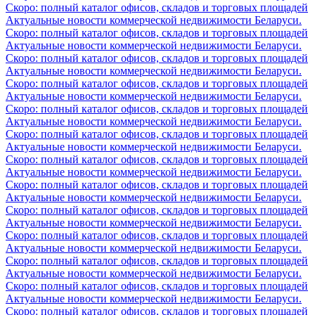
Скоро: полный каталог офисов, складов и торговых площадей
Актуальные новости коммерческой недвижимости Беларуси.
Скоро: полный каталог офисов, складов и торговых площадей
Актуальные новости коммерческой недвижимости Беларуси.
Скоро: полный каталог офисов, складов и торговых площадей
Актуальные новости коммерческой недвижимости Беларуси.
Скоро: полный каталог офисов, складов и торговых площадей
Актуальные новости коммерческой недвижимости Беларуси.
Скоро: полный каталог офисов, складов и торговых площадей
Актуальные новости коммерческой недвижимости Беларуси.
Скоро: полный каталог офисов, складов и торговых площадей
Актуальные новости коммерческой недвижимости Беларуси.
Скоро: полный каталог офисов, складов и торговых площадей
Актуальные новости коммерческой недвижимости Беларуси.
Скоро: полный каталог офисов, складов и торговых площадей
Актуальные новости коммерческой недвижимости Беларуси.
Скоро: полный каталог офисов, складов и торговых площадей
Актуальные новости коммерческой недвижимости Беларуси.
Скоро: полный каталог офисов, складов и торговых площадей
Актуальные новости коммерческой недвижимости Беларуси.
Скоро: полный каталог офисов, складов и торговых площадей
Актуальные новости коммерческой недвижимости Беларуси.
Скоро: полный каталог офисов, складов и торговых площадей
Актуальные новости коммерческой недвижимости Беларуси.
Скоро: полный каталог офисов, складов и торговых площадей