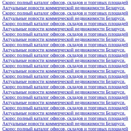
Скоро: полный каталог офисов, складов и торговых площадей
Актуальные новости коммерческой недвижимости Беларуси.
Скоро: полный каталог офисов, складов и торговых площадей
Актуальные новости коммерческой недвижимости Беларуси.
Скоро: полный каталог офисов, складов и торговых площадей
Актуальные новости коммерческой недвижимости Беларуси.
Скоро: полный каталог офисов, складов и торговых площадей
Актуальные новости коммерческой недвижимости Беларуси.
Скоро: полный каталог офисов, складов и торговых площадей
Актуальные новости коммерческой недвижимости Беларуси.
Скоро: полный каталог офисов, складов и торговых площадей
Актуальные новости коммерческой недвижимости Беларуси.
Скоро: полный каталог офисов, складов и торговых площадей
Актуальные новости коммерческой недвижимости Беларуси.
Скоро: полный каталог офисов, складов и торговых площадей
Актуальные новости коммерческой недвижимости Беларуси.
Скоро: полный каталог офисов, складов и торговых площадей
Актуальные новости коммерческой недвижимости Беларуси.
Скоро: полный каталог офисов, складов и торговых площадей
Актуальные новости коммерческой недвижимости Беларуси.
Скоро: полный каталог офисов, складов и торговых площадей
Актуальные новости коммерческой недвижимости Беларуси.
Скоро: полный каталог офисов, складов и торговых площадей
Актуальные новости коммерческой недвижимости Беларуси.
Скоро: полный каталог офисов, складов и торговых площадей