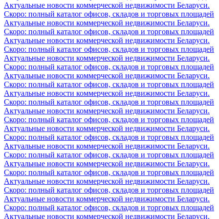
Актуальные новости коммерческой недвижимости Беларуси.
Скоро: полный каталог офисов, складов и торговых площадей
Актуальные новости коммерческой недвижимости Беларуси.
Скоро: полный каталог офисов, складов и торговых площадей
Актуальные новости коммерческой недвижимости Беларуси.
Скоро: полный каталог офисов, складов и торговых площадей
Актуальные новости коммерческой недвижимости Беларуси.
Скоро: полный каталог офисов, складов и торговых площадей
Актуальные новости коммерческой недвижимости Беларуси.
Скоро: полный каталог офисов, складов и торговых площадей
Актуальные новости коммерческой недвижимости Беларуси.
Скоро: полный каталог офисов, складов и торговых площадей
Актуальные новости коммерческой недвижимости Беларуси.
Скоро: полный каталог офисов, складов и торговых площадей
Актуальные новости коммерческой недвижимости Беларуси.
Скоро: полный каталог офисов, складов и торговых площадей
Актуальные новости коммерческой недвижимости Беларуси.
Скоро: полный каталог офисов, складов и торговых площадей
Актуальные новости коммерческой недвижимости Беларуси.
Скоро: полный каталог офисов, складов и торговых площадей
Актуальные новости коммерческой недвижимости Беларуси.
Скоро: полный каталог офисов, складов и торговых площадей
Актуальные новости коммерческой недвижимости Беларуси.
Скоро: полный каталог офисов, складов и торговых площадей
Актуальные новости коммерческой недвижимости Беларуси.