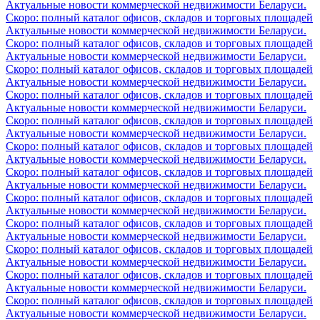
Актуальные новости коммерческой недвижимости Беларуси.
Скоро: полный каталог офисов, складов и торговых площадей
Актуальные новости коммерческой недвижимости Беларуси.
Скоро: полный каталог офисов, складов и торговых площадей
Актуальные новости коммерческой недвижимости Беларуси.
Скоро: полный каталог офисов, складов и торговых площадей
Актуальные новости коммерческой недвижимости Беларуси.
Скоро: полный каталог офисов, складов и торговых площадей
Актуальные новости коммерческой недвижимости Беларуси.
Скоро: полный каталог офисов, складов и торговых площадей
Актуальные новости коммерческой недвижимости Беларуси.
Скоро: полный каталог офисов, складов и торговых площадей
Актуальные новости коммерческой недвижимости Беларуси.
Скоро: полный каталог офисов, складов и торговых площадей
Актуальные новости коммерческой недвижимости Беларуси.
Скоро: полный каталог офисов, складов и торговых площадей
Актуальные новости коммерческой недвижимости Беларуси.
Скоро: полный каталог офисов, складов и торговых площадей
Актуальные новости коммерческой недвижимости Беларуси.
Скоро: полный каталог офисов, складов и торговых площадей
Актуальные новости коммерческой недвижимости Беларуси.
Скоро: полный каталог офисов, складов и торговых площадей
Актуальные новости коммерческой недвижимости Беларуси.
Скоро: полный каталог офисов, складов и торговых площадей
Актуальные новости коммерческой недвижимости Беларуси.