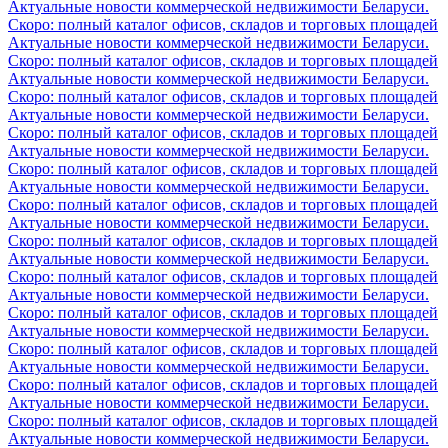
Актуальные новости коммерческой недвижимости Беларуси.
Скоро: полный каталог офисов, складов и торговых площадей
Актуальные новости коммерческой недвижимости Беларуси.
Скоро: полный каталог офисов, складов и торговых площадей
Актуальные новости коммерческой недвижимости Беларуси.
Скоро: полный каталог офисов, складов и торговых площадей
Актуальные новости коммерческой недвижимости Беларуси.
Скоро: полный каталог офисов, складов и торговых площадей
Актуальные новости коммерческой недвижимости Беларуси.
Скоро: полный каталог офисов, складов и торговых площадей
Актуальные новости коммерческой недвижимости Беларуси.
Скоро: полный каталог офисов, складов и торговых площадей
Актуальные новости коммерческой недвижимости Беларуси.
Скоро: полный каталог офисов, складов и торговых площадей
Актуальные новости коммерческой недвижимости Беларуси.
Скоро: полный каталог офисов, складов и торговых площадей
Актуальные новости коммерческой недвижимости Беларуси.
Скоро: полный каталог офисов, складов и торговых площадей
Актуальные новости коммерческой недвижимости Беларуси.
Скоро: полный каталог офисов, складов и торговых площадей
Актуальные новости коммерческой недвижимости Беларуси.
Скоро: полный каталог офисов, складов и торговых площадей
Актуальные новости коммерческой недвижимости Беларуси.
Скоро: полный каталог офисов, складов и торговых площадей
Актуальные новости коммерческой недвижимости Беларуси.