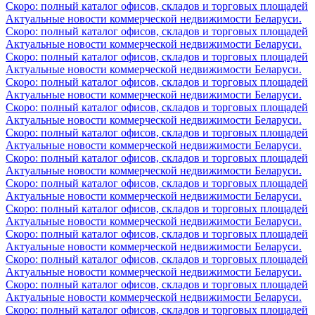
Скоро: полный каталог офисов, складов и торговых площадей
Актуальные новости коммерческой недвижимости Беларуси.
Скоро: полный каталог офисов, складов и торговых площадей
Актуальные новости коммерческой недвижимости Беларуси.
Скоро: полный каталог офисов, складов и торговых площадей
Актуальные новости коммерческой недвижимости Беларуси.
Скоро: полный каталог офисов, складов и торговых площадей
Актуальные новости коммерческой недвижимости Беларуси.
Скоро: полный каталог офисов, складов и торговых площадей
Актуальные новости коммерческой недвижимости Беларуси.
Скоро: полный каталог офисов, складов и торговых площадей
Актуальные новости коммерческой недвижимости Беларуси.
Скоро: полный каталог офисов, складов и торговых площадей
Актуальные новости коммерческой недвижимости Беларуси.
Скоро: полный каталог офисов, складов и торговых площадей
Актуальные новости коммерческой недвижимости Беларуси.
Скоро: полный каталог офисов, складов и торговых площадей
Актуальные новости коммерческой недвижимости Беларуси.
Скоро: полный каталог офисов, складов и торговых площадей
Актуальные новости коммерческой недвижимости Беларуси.
Скоро: полный каталог офисов, складов и торговых площадей
Актуальные новости коммерческой недвижимости Беларуси.
Скоро: полный каталог офисов, складов и торговых площадей
Актуальные новости коммерческой недвижимости Беларуси.
Скоро: полный каталог офисов, складов и торговых площадей