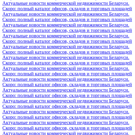
Актуальные новости коммерческой недвижимости Беларуси.
Скоро: полный каталог офисов, складов и торговых площадей
Актуальные новости коммерческой недвижимости Беларуси.
Скоро: полный каталог офисов, складов и торговых площадей
Актуальные новости коммерческой недвижимости Беларуси.
Скоро: полный каталог офисов, складов и торговых площадей
Актуальные новости коммерческой недвижимости Беларуси.
Скоро: полный каталог офисов, складов и торговых площадей
Актуальные новости коммерческой недвижимости Беларуси.
Скоро: полный каталог офисов, складов и торговых площадей
Актуальные новости коммерческой недвижимости Беларуси.
Скоро: полный каталог офисов, складов и торговых площадей
Актуальные новости коммерческой недвижимости Беларуси.
Скоро: полный каталог офисов, складов и торговых площадей
Актуальные новости коммерческой недвижимости Беларуси.
Скоро: полный каталог офисов, складов и торговых площадей
Актуальные новости коммерческой недвижимости Беларуси.
Скоро: полный каталог офисов, складов и торговых площадей
Актуальные новости коммерческой недвижимости Беларуси.
Скоро: полный каталог офисов, складов и торговых площадей
Актуальные новости коммерческой недвижимости Беларуси.
Скоро: полный каталог офисов, складов и торговых площадей
Актуальные новости коммерческой недвижимости Беларуси.
Скоро: полный каталог офисов, складов и торговых площадей
Актуальные новости коммерческой недвижимости Беларуси.