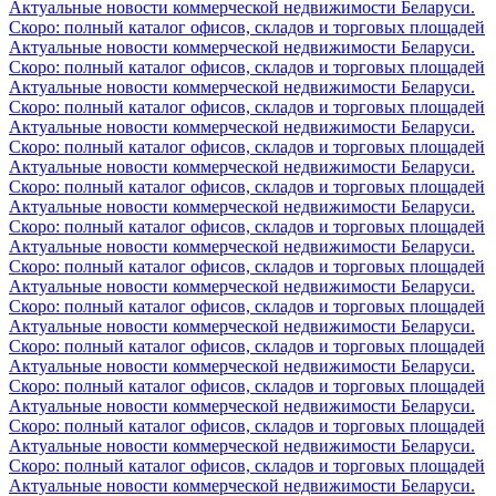
Актуальные новости коммерческой недвижимости Беларуси.
Скоро: полный каталог офисов, складов и торговых площадей
Актуальные новости коммерческой недвижимости Беларуси.
Скоро: полный каталог офисов, складов и торговых площадей
Актуальные новости коммерческой недвижимости Беларуси.
Скоро: полный каталог офисов, складов и торговых площадей
Актуальные новости коммерческой недвижимости Беларуси.
Скоро: полный каталог офисов, складов и торговых площадей
Актуальные новости коммерческой недвижимости Беларуси.
Скоро: полный каталог офисов, складов и торговых площадей
Актуальные новости коммерческой недвижимости Беларуси.
Скоро: полный каталог офисов, складов и торговых площадей
Актуальные новости коммерческой недвижимости Беларуси.
Скоро: полный каталог офисов, складов и торговых площадей
Актуальные новости коммерческой недвижимости Беларуси.
Скоро: полный каталог офисов, складов и торговых площадей
Актуальные новости коммерческой недвижимости Беларуси.
Скоро: полный каталог офисов, складов и торговых площадей
Актуальные новости коммерческой недвижимости Беларуси.
Скоро: полный каталог офисов, складов и торговых площадей
Актуальные новости коммерческой недвижимости Беларуси.
Скоро: полный каталог офисов, складов и торговых площадей
Актуальные новости коммерческой недвижимости Беларуси.
Скоро: полный каталог офисов, складов и торговых площадей
Актуальные новости коммерческой недвижимости Беларуси.