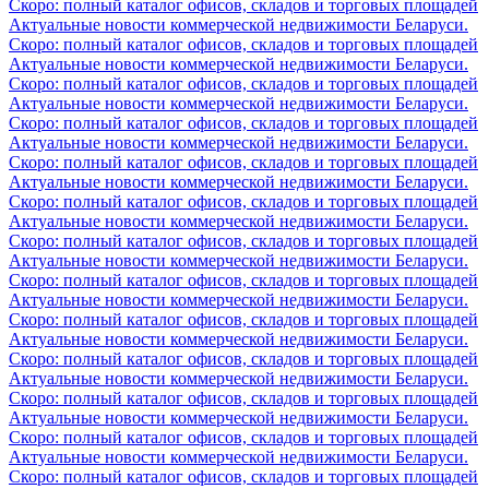
Скоро: полный каталог офисов, складов и торговых площадей
Актуальные новости коммерческой недвижимости Беларуси.
Скоро: полный каталог офисов, складов и торговых площадей
Актуальные новости коммерческой недвижимости Беларуси.
Скоро: полный каталог офисов, складов и торговых площадей
Актуальные новости коммерческой недвижимости Беларуси.
Скоро: полный каталог офисов, складов и торговых площадей
Актуальные новости коммерческой недвижимости Беларуси.
Скоро: полный каталог офисов, складов и торговых площадей
Актуальные новости коммерческой недвижимости Беларуси.
Скоро: полный каталог офисов, складов и торговых площадей
Актуальные новости коммерческой недвижимости Беларуси.
Скоро: полный каталог офисов, складов и торговых площадей
Актуальные новости коммерческой недвижимости Беларуси.
Скоро: полный каталог офисов, складов и торговых площадей
Актуальные новости коммерческой недвижимости Беларуси.
Скоро: полный каталог офисов, складов и торговых площадей
Актуальные новости коммерческой недвижимости Беларуси.
Скоро: полный каталог офисов, складов и торговых площадей
Актуальные новости коммерческой недвижимости Беларуси.
Скоро: полный каталог офисов, складов и торговых площадей
Актуальные новости коммерческой недвижимости Беларуси.
Скоро: полный каталог офисов, складов и торговых площадей
Актуальные новости коммерческой недвижимости Беларуси.
Скоро: полный каталог офисов, складов и торговых площадей