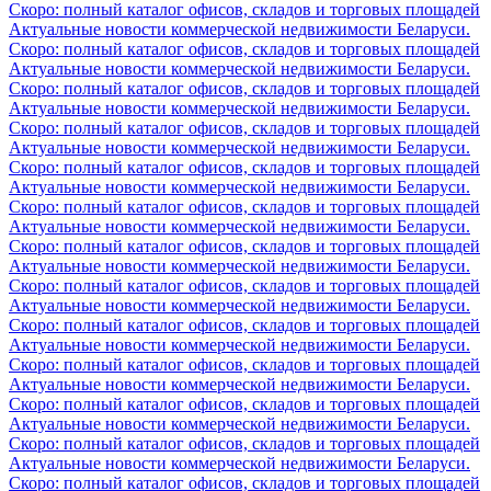
Скоро: полный каталог офисов, складов и торговых площадей
Актуальные новости коммерческой недвижимости Беларуси.
Скоро: полный каталог офисов, складов и торговых площадей
Актуальные новости коммерческой недвижимости Беларуси.
Скоро: полный каталог офисов, складов и торговых площадей
Актуальные новости коммерческой недвижимости Беларуси.
Скоро: полный каталог офисов, складов и торговых площадей
Актуальные новости коммерческой недвижимости Беларуси.
Скоро: полный каталог офисов, складов и торговых площадей
Актуальные новости коммерческой недвижимости Беларуси.
Скоро: полный каталог офисов, складов и торговых площадей
Актуальные новости коммерческой недвижимости Беларуси.
Скоро: полный каталог офисов, складов и торговых площадей
Актуальные новости коммерческой недвижимости Беларуси.
Скоро: полный каталог офисов, складов и торговых площадей
Актуальные новости коммерческой недвижимости Беларуси.
Скоро: полный каталог офисов, складов и торговых площадей
Актуальные новости коммерческой недвижимости Беларуси.
Скоро: полный каталог офисов, складов и торговых площадей
Актуальные новости коммерческой недвижимости Беларуси.
Скоро: полный каталог офисов, складов и торговых площадей
Актуальные новости коммерческой недвижимости Беларуси.
Скоро: полный каталог офисов, складов и торговых площадей
Актуальные новости коммерческой недвижимости Беларуси.
Скоро: полный каталог офисов, складов и торговых площадей