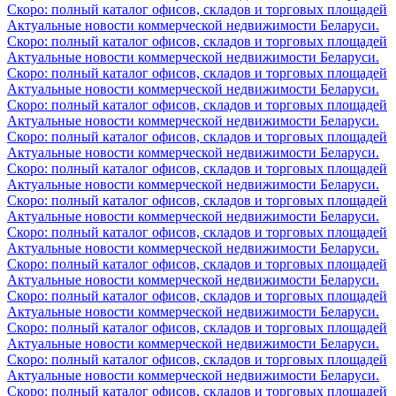
Скоро: полный каталог офисов, складов и торговых площадей
Актуальные новости коммерческой недвижимости Беларуси.
Скоро: полный каталог офисов, складов и торговых площадей
Актуальные новости коммерческой недвижимости Беларуси.
Скоро: полный каталог офисов, складов и торговых площадей
Актуальные новости коммерческой недвижимости Беларуси.
Скоро: полный каталог офисов, складов и торговых площадей
Актуальные новости коммерческой недвижимости Беларуси.
Скоро: полный каталог офисов, складов и торговых площадей
Актуальные новости коммерческой недвижимости Беларуси.
Скоро: полный каталог офисов, складов и торговых площадей
Актуальные новости коммерческой недвижимости Беларуси.
Скоро: полный каталог офисов, складов и торговых площадей
Актуальные новости коммерческой недвижимости Беларуси.
Скоро: полный каталог офисов, складов и торговых площадей
Актуальные новости коммерческой недвижимости Беларуси.
Скоро: полный каталог офисов, складов и торговых площадей
Актуальные новости коммерческой недвижимости Беларуси.
Скоро: полный каталог офисов, складов и торговых площадей
Актуальные новости коммерческой недвижимости Беларуси.
Скоро: полный каталог офисов, складов и торговых площадей
Актуальные новости коммерческой недвижимости Беларуси.
Скоро: полный каталог офисов, складов и торговых площадей
Актуальные новости коммерческой недвижимости Беларуси.
Скоро: полный каталог офисов, складов и торговых площадей