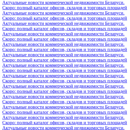
Актуальные новости коммерческой недвижимости Беларуси.
Скоро: полный каталог офисов, складов и торговых площадей
Актуальные новости коммерческой недвижимости Беларуси.
Скоро: полный каталог офисов, складов и торговых площадей
Актуальные новости коммерческой недвижимости Беларуси.
Скоро: полный каталог офисов, складов и торговых площадей
Актуальные новости коммерческой недвижимости Беларуси.
Скоро: полный каталог офисов, складов и торговых площадей
Актуальные новости коммерческой недвижимости Беларуси.
Скоро: полный каталог офисов, складов и торговых площадей
Актуальные новости коммерческой недвижимости Беларуси.
Скоро: полный каталог офисов, складов и торговых площадей
Актуальные новости коммерческой недвижимости Беларуси.
Скоро: полный каталог офисов, складов и торговых площадей
Актуальные новости коммерческой недвижимости Беларуси.
Скоро: полный каталог офисов, складов и торговых площадей
Актуальные новости коммерческой недвижимости Беларуси.
Скоро: полный каталог офисов, складов и торговых площадей
Актуальные новости коммерческой недвижимости Беларуси.
Скоро: полный каталог офисов, складов и торговых площадей
Актуальные новости коммерческой недвижимости Беларуси.
Скоро: полный каталог офисов, складов и торговых площадей
Актуальные новости коммерческой недвижимости Беларуси.
Скоро: полный каталог офисов, складов и торговых площадей
Актуальные новости коммерческой недвижимости Беларуси.