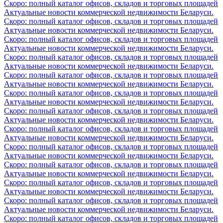
Скоро: полный каталог офисов, складов и торговых площадей
Актуальные новости коммерческой недвижимости Беларуси.
Скоро: полный каталог офисов, складов и торговых площадей
Актуальные новости коммерческой недвижимости Беларуси.
Скоро: полный каталог офисов, складов и торговых площадей
Актуальные новости коммерческой недвижимости Беларуси.
Скоро: полный каталог офисов, складов и торговых площадей
Актуальные новости коммерческой недвижимости Беларуси.
Скоро: полный каталог офисов, складов и торговых площадей
Актуальные новости коммерческой недвижимости Беларуси.
Скоро: полный каталог офисов, складов и торговых площадей
Актуальные новости коммерческой недвижимости Беларуси.
Скоро: полный каталог офисов, складов и торговых площадей
Актуальные новости коммерческой недвижимости Беларуси.
Скоро: полный каталог офисов, складов и торговых площадей
Актуальные новости коммерческой недвижимости Беларуси.
Скоро: полный каталог офисов, складов и торговых площадей
Актуальные новости коммерческой недвижимости Беларуси.
Скоро: полный каталог офисов, складов и торговых площадей
Актуальные новости коммерческой недвижимости Беларуси.
Скоро: полный каталог офисов, складов и торговых площадей
Актуальные новости коммерческой недвижимости Беларуси.
Скоро: полный каталог офисов, складов и торговых площадей
Актуальные новости коммерческой недвижимости Беларуси.
Скоро: полный каталог офисов, складов и торговых площадей