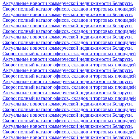
Актуальные новости коммерческой недвижимости Беларуси.
Скоро: полный каталог офисов, складов и торговых площадей
Актуальные новости коммерческой недвижимости Беларуси.
Скоро: полный каталог офисов, складов и торговых площадей
Актуальные новости коммерческой недвижимости Беларуси.
Скоро: полный каталог офисов, складов и торговых площадей
Актуальные новости коммерческой недвижимости Беларуси.
Скоро: полный каталог офисов, складов и торговых площадей
Актуальные новости коммерческой недвижимости Беларуси.
Скоро: полный каталог офисов, складов и торговых площадей
Актуальные новости коммерческой недвижимости Беларуси.
Скоро: полный каталог офисов, складов и торговых площадей
Актуальные новости коммерческой недвижимости Беларуси.
Скоро: полный каталог офисов, складов и торговых площадей
Актуальные новости коммерческой недвижимости Беларуси.
Скоро: полный каталог офисов, складов и торговых площадей
Актуальные новости коммерческой недвижимости Беларуси.
Скоро: полный каталог офисов, складов и торговых площадей
Актуальные новости коммерческой недвижимости Беларуси.
Скоро: полный каталог офисов, складов и торговых площадей
Актуальные новости коммерческой недвижимости Беларуси.
Скоро: полный каталог офисов, складов и торговых площадей
Актуальные новости коммерческой недвижимости Беларуси.
Скоро: полный каталог офисов, складов и торговых площадей
Актуальные новости коммерческой недвижимости Беларуси.