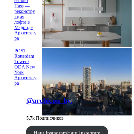
estudio
Hass —
реконстру
кция
лофта в
Мадриде
Архитекту
ра
POST
Rotterdam
Tower /
ODA New
York
Архитекту
ра
@archicon_by.
5,7k Подписчиков
Наш Instagram
Наш Instagram