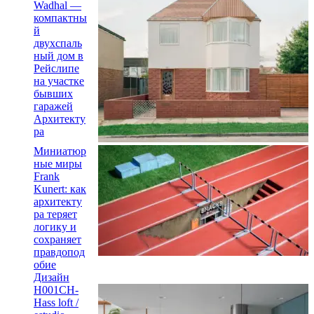
Wadhal —
компактны
й
двухспаль
ный дом в
Рейслипе
на участке
бывших
гаражей
Архитекту
ра
Миниатюр
ные миры
Frank
Kunert: как
архитекту
ра теряет
логику и
сохраняет
правдопод
обие
Дизайн
H001CH-
Hass loft /