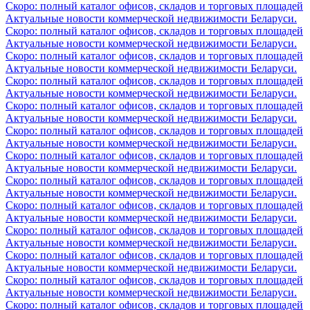
Скоро: полный каталог офисов, складов и торговых площадей
Актуальные новости коммерческой недвижимости Беларуси.
Скоро: полный каталог офисов, складов и торговых площадей
Актуальные новости коммерческой недвижимости Беларуси.
Скоро: полный каталог офисов, складов и торговых площадей
Актуальные новости коммерческой недвижимости Беларуси.
Скоро: полный каталог офисов, складов и торговых площадей
Актуальные новости коммерческой недвижимости Беларуси.
Скоро: полный каталог офисов, складов и торговых площадей
Актуальные новости коммерческой недвижимости Беларуси.
Скоро: полный каталог офисов, складов и торговых площадей
Актуальные новости коммерческой недвижимости Беларуси.
Скоро: полный каталог офисов, складов и торговых площадей
Актуальные новости коммерческой недвижимости Беларуси.
Скоро: полный каталог офисов, складов и торговых площадей
Актуальные новости коммерческой недвижимости Беларуси.
Скоро: полный каталог офисов, складов и торговых площадей
Актуальные новости коммерческой недвижимости Беларуси.
Скоро: полный каталог офисов, складов и торговых площадей
Актуальные новости коммерческой недвижимости Беларуси.
Скоро: полный каталог офисов, складов и торговых площадей
Актуальные новости коммерческой недвижимости Беларуси.
Скоро: полный каталог офисов, складов и торговых площадей
Актуальные новости коммерческой недвижимости Беларуси.
Скоро: полный каталог офисов, складов и торговых площадей