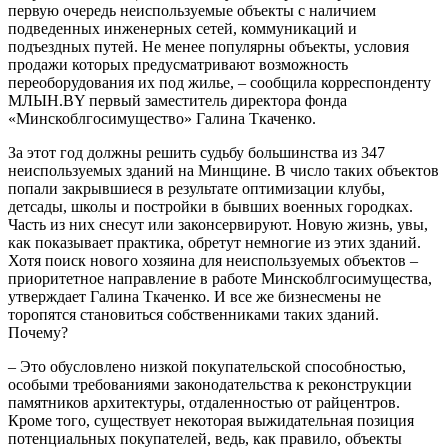
первую очередь неиспользуемые объекты с наличием
подведенных инженерных сетей, коммуникаций и
подъездных путей. Не менее популярны объекты, условия
продажи которых предусматривают возможность
переоборудования их под жилье, – сообщила корреспонденту
МЛЫН.BY первый заместитель директора фонда
«Минскоблгос­имущество» Галина Ткаченко.
За этот год должны решить судьбу большинства из 347
неиспользуемых зданий на Минщине. В число таких объектов
попали закрывшиеся в результате оптимизации клубы,
детсады, школы и постройки в бывших военных городках.
Часть из них снесут или законсервируют. Новую жизнь, увы,
как показывает практика, обретут немногие из этих зданий.
Хотя поиск нового хозяина для неиспользуемых объектов –
приоритетное направление в работе Минскоблгосимущества,
утверждает Галина Ткаченко. И все же бизнесмены не
торопятся становиться собственниками таких зданий.
Почему?
– Это обусловлено низкой покупательской способностью,
особыми требованиями законодательства к реконструкции
памятников архитектуры, отдаленностью от райцентров.
Кроме того, существует некоторая выжидательная позиция
потенциальных покупателей, ведь, как правило, объекты