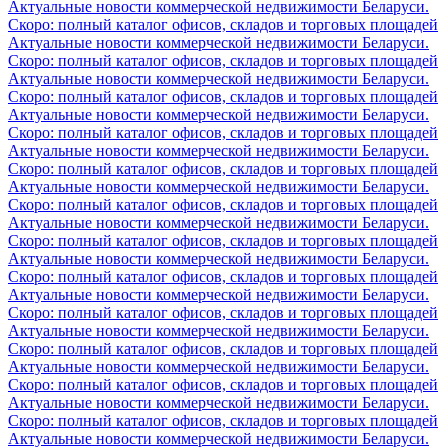
Актуальные новости коммерческой недвижимости Беларуси.
Скоро: полный каталог офисов, складов и торговых площадей
Актуальные новости коммерческой недвижимости Беларуси.
Скоро: полный каталог офисов, складов и торговых площадей
Актуальные новости коммерческой недвижимости Беларуси.
Скоро: полный каталог офисов, складов и торговых площадей
Актуальные новости коммерческой недвижимости Беларуси.
Скоро: полный каталог офисов, складов и торговых площадей
Актуальные новости коммерческой недвижимости Беларуси.
Скоро: полный каталог офисов, складов и торговых площадей
Актуальные новости коммерческой недвижимости Беларуси.
Скоро: полный каталог офисов, складов и торговых площадей
Актуальные новости коммерческой недвижимости Беларуси.
Скоро: полный каталог офисов, складов и торговых площадей
Актуальные новости коммерческой недвижимости Беларуси.
Скоро: полный каталог офисов, складов и торговых площадей
Актуальные новости коммерческой недвижимости Беларуси.
Скоро: полный каталог офисов, складов и торговых площадей
Актуальные новости коммерческой недвижимости Беларуси.
Скоро: полный каталог офисов, складов и торговых площадей
Актуальные новости коммерческой недвижимости Беларуси.
Скоро: полный каталог офисов, складов и торговых площадей
Актуальные новости коммерческой недвижимости Беларуси.
Скоро: полный каталог офисов, складов и торговых площадей
Актуальные новости коммерческой недвижимости Беларуси.