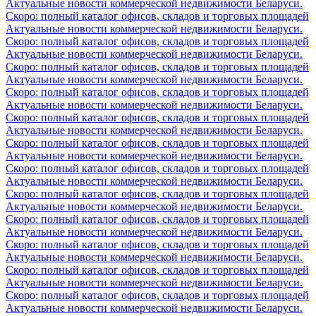
Актуальные новости коммерческой недвижимости Беларуси.
Скоро: полный каталог офисов, складов и торговых площадей
Актуальные новости коммерческой недвижимости Беларуси.
Скоро: полный каталог офисов, складов и торговых площадей
Актуальные новости коммерческой недвижимости Беларуси.
Скоро: полный каталог офисов, складов и торговых площадей
Актуальные новости коммерческой недвижимости Беларуси.
Скоро: полный каталог офисов, складов и торговых площадей
Актуальные новости коммерческой недвижимости Беларуси.
Скоро: полный каталог офисов, складов и торговых площадей
Актуальные новости коммерческой недвижимости Беларуси.
Скоро: полный каталог офисов, складов и торговых площадей
Актуальные новости коммерческой недвижимости Беларуси.
Скоро: полный каталог офисов, складов и торговых площадей
Актуальные новости коммерческой недвижимости Беларуси.
Скоро: полный каталог офисов, складов и торговых площадей
Актуальные новости коммерческой недвижимости Беларуси.
Скоро: полный каталог офисов, складов и торговых площадей
Актуальные новости коммерческой недвижимости Беларуси.
Скоро: полный каталог офисов, складов и торговых площадей
Актуальные новости коммерческой недвижимости Беларуси.
Скоро: полный каталог офисов, складов и торговых площадей
Актуальные новости коммерческой недвижимости Беларуси.
Скоро: полный каталог офисов, складов и торговых площадей
Актуальные новости коммерческой недвижимости Беларуси.