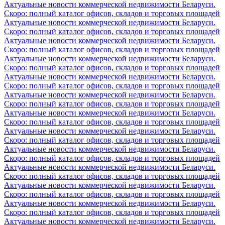
Актуальные новости коммерческой недвижимости Беларуси.
Скоро: полный каталог офисов, складов и торговых площадей
Актуальные новости коммерческой недвижимости Беларуси.
Скоро: полный каталог офисов, складов и торговых площадей
Актуальные новости коммерческой недвижимости Беларуси.
Скоро: полный каталог офисов, складов и торговых площадей
Актуальные новости коммерческой недвижимости Беларуси.
Скоро: полный каталог офисов, складов и торговых площадей
Актуальные новости коммерческой недвижимости Беларуси.
Скоро: полный каталог офисов, складов и торговых площадей
Актуальные новости коммерческой недвижимости Беларуси.
Скоро: полный каталог офисов, складов и торговых площадей
Актуальные новости коммерческой недвижимости Беларуси.
Скоро: полный каталог офисов, складов и торговых площадей
Актуальные новости коммерческой недвижимости Беларуси.
Скоро: полный каталог офисов, складов и торговых площадей
Актуальные новости коммерческой недвижимости Беларуси.
Скоро: полный каталог офисов, складов и торговых площадей
Актуальные новости коммерческой недвижимости Беларуси.
Скоро: полный каталог офисов, складов и торговых площадей
Актуальные новости коммерческой недвижимости Беларуси.
Скоро: полный каталог офисов, складов и торговых площадей
Актуальные новости коммерческой недвижимости Беларуси.
Скоро: полный каталог офисов, складов и торговых площадей
Актуальные новости коммерческой недвижимости Беларуси.