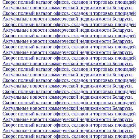
Скоро: полный каталог офисов, складов и торговых площадей
Актуальные новости коммерческой недвижимости Беларуси.
Скоро: полный каталог офисов, складов и торговых площадей
Актуальные новости коммерческой недвижимости Беларуси.
Скоро: полный каталог офисов, складов и торговых площадей
Актуальные новости коммерческой недвижимости Беларуси.
Скоро: полный каталог офисов, складов и торговых площадей
Актуальные новости коммерческой недвижимости Беларуси.
Скоро: полный каталог офисов, складов и торговых площадей
Актуальные новости коммерческой недвижимости Беларуси.
Скоро: полный каталог офисов, складов и торговых площадей
Актуальные новости коммерческой недвижимости Беларуси.
Скоро: полный каталог офисов, складов и торговых площадей
Актуальные новости коммерческой недвижимости Беларуси.
Скоро: полный каталог офисов, складов и торговых площадей
Актуальные новости коммерческой недвижимости Беларуси.
Скоро: полный каталог офисов, складов и торговых площадей
Актуальные новости коммерческой недвижимости Беларуси.
Скоро: полный каталог офисов, складов и торговых площадей
Актуальные новости коммерческой недвижимости Беларуси.
Скоро: полный каталог офисов, складов и торговых площадей
Актуальные новости коммерческой недвижимости Беларуси.
Скоро: полный каталог офисов, складов и торговых площадей
Актуальные новости коммерческой недвижимости Беларуси.
Скоро: полный каталог офисов, складов и торговых площадей