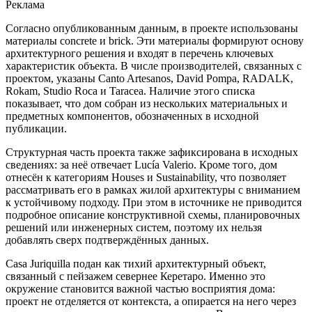
Реклама
Согласно опубликованным данным, в проекте использованы
материалы concrete и brick. Эти материалы формируют основу
архитектурного решения и входят в перечень ключевых
характеристик объекта. В числе производителей, связанных с
проектом, указаны Canto Artesanos, David Pompa, RADALK,
Rokam, Studio Roca и Taracea. Наличие этого списка
показывает, что дом собран из нескольких материальных и
предметных компонентов, обозначенных в исходной
публикации.
Структурная часть проекта также зафиксирована в исходных
сведениях: за неё отвечает Lucía Valerio. Кроме того, дом
отнесён к категориям Houses и Sustainability, что позволяет
рассматривать его в рамках жилой архитектуры с вниманием
к устойчивому подходу. При этом в источнике не приводится
подробное описание конструктивной схемы, планировочных
решений или инженерных систем, поэтому их нельзя
добавлять сверх подтверждённых данных.
Casa Juriquilla подан как тихий архитектурный объект,
связанный с пейзажем севернее Керетаро. Именно это
окружение становится важной частью восприятия дома:
проект не отделяется от контекста, а опирается на него через