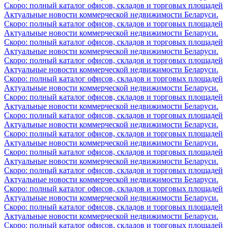
Скоро: полный каталог офисов, складов и торговых площадей
Актуальные новости коммерческой недвижимости Беларуси.
Скоро: полный каталог офисов, складов и торговых площадей
Актуальные новости коммерческой недвижимости Беларуси.
Скоро: полный каталог офисов, складов и торговых площадей
Актуальные новости коммерческой недвижимости Беларуси.
Скоро: полный каталог офисов, складов и торговых площадей
Актуальные новости коммерческой недвижимости Беларуси.
Скоро: полный каталог офисов, складов и торговых площадей
Актуальные новости коммерческой недвижимости Беларуси.
Скоро: полный каталог офисов, складов и торговых площадей
Актуальные новости коммерческой недвижимости Беларуси.
Скоро: полный каталог офисов, складов и торговых площадей
Актуальные новости коммерческой недвижимости Беларуси.
Скоро: полный каталог офисов, складов и торговых площадей
Актуальные новости коммерческой недвижимости Беларуси.
Скоро: полный каталог офисов, складов и торговых площадей
Актуальные новости коммерческой недвижимости Беларуси.
Скоро: полный каталог офисов, складов и торговых площадей
Актуальные новости коммерческой недвижимости Беларуси.
Скоро: полный каталог офисов, складов и торговых площадей
Актуальные новости коммерческой недвижимости Беларуси.
Скоро: полный каталог офисов, складов и торговых площадей
Актуальные новости коммерческой недвижимости Беларуси.
Скоро: полный каталог офисов, складов и торговых площадей