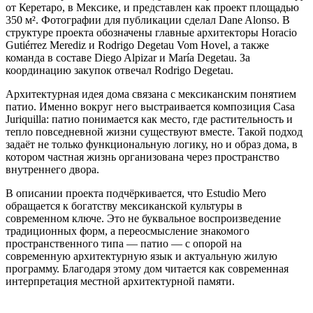
от Керетаро, в Мексике, и представлен как проект площадью
350 м². Фотографии для публикации сделал Dane Alonso. В
структуре проекта обозначены главные архитекторы Horacio
Gutiérrez Merediz и Rodrigo Degetau Vom Hovel, а также
команда в составе Diego Alpizar и María Degetau. За
координацию закупок отвечал Rodrigo Degetau.
Архитектурная идея дома связана с мексиканским понятием
патио. Именно вокруг него выстраивается композиция Casa
Juriquilla: патио понимается как место, где растительность и
тепло повседневной жизни существуют вместе. Такой подход
задаёт не только функциональную логику, но и образ дома, в
котором частная жизнь организована через пространство
внутреннего двора.
В описании проекта подчёркивается, что Estudio Mero
обращается к богатству мексиканской культуры в
современном ключе. Это не буквальное воспроизведение
традиционных форм, а переосмысление знакомого
пространственного типа — патио — с опорой на
современную архитектурную язык и актуальную жилую
программу. Благодаря этому дом читается как современная
интерпретация местной архитектурной памяти.