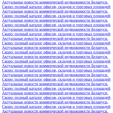
Актуальные новости коммерческой недвижимости Беларуси.
Скоро: полный каталог офисов, складов и торговых площадей
Актуальные новости коммерческой недвижимости Беларуси.
Скоро: полный каталог офисов, складов и торговых площадей
Актуальные новости коммерческой недвижимости Беларуси.
Скоро: полный каталог офисов, складов и торговых площадей
Актуальные новости коммерческой недвижимости Беларуси.
Скоро: полный каталог офисов, складов и торговых площадей
Актуальные новости коммерческой недвижимости Беларуси.
Скоро: полный каталог офисов, складов и торговых площадей
Актуальные новости коммерческой недвижимости Беларуси.
Скоро: полный каталог офисов, складов и торговых площадей
Актуальные новости коммерческой недвижимости Беларуси.
Скоро: полный каталог офисов, складов и торговых площадей
Актуальные новости коммерческой недвижимости Беларуси.
Скоро: полный каталог офисов, складов и торговых площадей
Актуальные новости коммерческой недвижимости Беларуси.
Скоро: полный каталог офисов, складов и торговых площадей
Актуальные новости коммерческой недвижимости Беларуси.
Скоро: полный каталог офисов, складов и торговых площадей
Актуальные новости коммерческой недвижимости Беларуси.
Скоро: полный каталог офисов, складов и торговых площадей
Актуальные новости коммерческой недвижимости Беларуси.
Скоро: полный каталог офисов, складов и торговых площадей
Актуальные новости коммерческой недвижимости Беларуси.