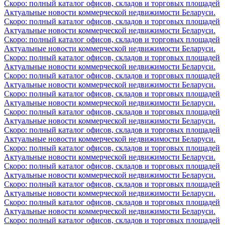
Скоро: полный каталог офисов, складов и торговых площадей
Актуальные новости коммерческой недвижимости Беларуси.
Скоро: полный каталог офисов, складов и торговых площадей
Актуальные новости коммерческой недвижимости Беларуси.
Скоро: полный каталог офисов, складов и торговых площадей
Актуальные новости коммерческой недвижимости Беларуси.
Скоро: полный каталог офисов, складов и торговых площадей
Актуальные новости коммерческой недвижимости Беларуси.
Скоро: полный каталог офисов, складов и торговых площадей
Актуальные новости коммерческой недвижимости Беларуси.
Скоро: полный каталог офисов, складов и торговых площадей
Актуальные новости коммерческой недвижимости Беларуси.
Скоро: полный каталог офисов, складов и торговых площадей
Актуальные новости коммерческой недвижимости Беларуси.
Скоро: полный каталог офисов, складов и торговых площадей
Актуальные новости коммерческой недвижимости Беларуси.
Скоро: полный каталог офисов, складов и торговых площадей
Актуальные новости коммерческой недвижимости Беларуси.
Скоро: полный каталог офисов, складов и торговых площадей
Актуальные новости коммерческой недвижимости Беларуси.
Скоро: полный каталог офисов, складов и торговых площадей
Актуальные новости коммерческой недвижимости Беларуси.
Скоро: полный каталог офисов, складов и торговых площадей
Актуальные новости коммерческой недвижимости Беларуси.
Скоро: полный каталог офисов, складов и торговых площадей