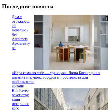
Последние новости
Дом с
отражающ
ей
мебелью /
Set
Architects
Архитекту
ра
«Игра сама по себе — функция»: Люка Боскардин о
дизайне игрушек, городов и пространств для
любопытства
Дизайн
Rue Pavée:
реконстру
кция
историчес
кого