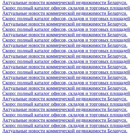
Актуальные новости коммерческой недвижимости Беларуси.
Скоро: полный каталог офисов, складов и торговых площадей
Актуальные новости коммерческой недвижимости Беларуси.
Скоро: полный каталог офисов, складов и торговых площадей
Актуальные новости коммерческой недвижимости Беларуси.
Скоро: полный каталог офисов, складов и торговых площадей
Актуальные новости коммерческой недвижимости Беларуси.
Скоро: полный каталог офисов, складов и торговых площадей
Актуальные новости коммерческой недвижимости Беларуси.
Скоро: полный каталог офисов, складов и торговых площадей
Актуальные новости коммерческой недвижимости Беларуси.
Скоро: полный каталог офисов, складов и торговых площадей
Актуальные новости коммерческой недвижимости Беларуси.
Скоро: полный каталог офисов, складов и торговых площадей
Актуальные новости коммерческой недвижимости Беларуси.
Скоро: полный каталог офисов, складов и торговых площадей
Актуальные новости коммерческой недвижимости Беларуси.
Скоро: полный каталог офисов, складов и торговых площадей
Актуальные новости коммерческой недвижимости Беларуси.
Скоро: полный каталог офисов, складов и торговых площадей
Актуальные новости коммерческой недвижимости Беларуси.
Скоро: полный каталог офисов, складов и торговых площадей
Актуальные новости коммерческой недвижимости Беларуси.
Скоро: полный каталог офисов, складов и торговых площадей
Актуальные новости коммерческой недвижимости Беларуси.