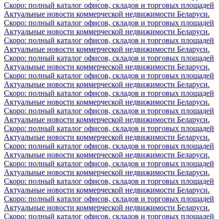
Скоро: полный каталог офисов, складов и торговых площадей
Актуальные новости коммерческой недвижимости Беларуси.
Скоро: полный каталог офисов, складов и торговых площадей
Актуальные новости коммерческой недвижимости Беларуси.
Скоро: полный каталог офисов, складов и торговых площадей
Актуальные новости коммерческой недвижимости Беларуси.
Скоро: полный каталог офисов, складов и торговых площадей
Актуальные новости коммерческой недвижимости Беларуси.
Скоро: полный каталог офисов, складов и торговых площадей
Актуальные новости коммерческой недвижимости Беларуси.
Скоро: полный каталог офисов, складов и торговых площадей
Актуальные новости коммерческой недвижимости Беларуси.
Скоро: полный каталог офисов, складов и торговых площадей
Актуальные новости коммерческой недвижимости Беларуси.
Скоро: полный каталог офисов, складов и торговых площадей
Актуальные новости коммерческой недвижимости Беларуси.
Скоро: полный каталог офисов, складов и торговых площадей
Актуальные новости коммерческой недвижимости Беларуси.
Скоро: полный каталог офисов, складов и торговых площадей
Актуальные новости коммерческой недвижимости Беларуси.
Скоро: полный каталог офисов, складов и торговых площадей
Актуальные новости коммерческой недвижимости Беларуси.
Скоро: полный каталог офисов, складов и торговых площадей
Актуальные новости коммерческой недвижимости Беларуси.
Скоро: полный каталог офисов, складов и торговых площадей