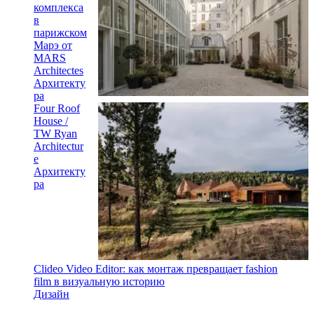
комплекса
в
парижском
Марэ от
MARS
Architectes
Архитекту
ра
Four Roof
House /
TW Ryan
Architectur
e
Архитекту
ра
Clideo Video Editor: как монтаж превращает fashion
film в визуальную историю
Дизайн